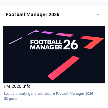
Football Manager 2026
Toggle
FM 2026 Info
FM 2026 Info
Loc de discuţii generale despre Football Manager 2026
52 posts