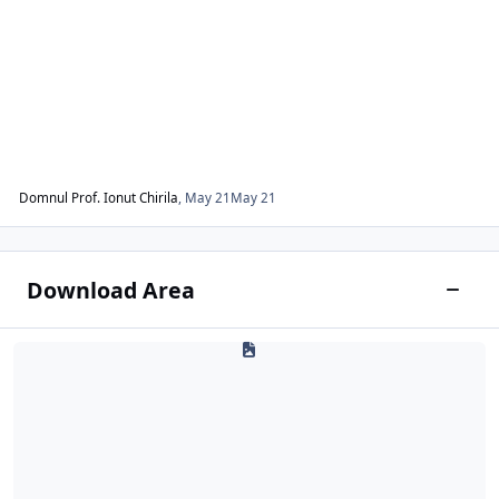
Domnul Prof. Ionut Chirila
,
May 21
May 21
Download Area
Toggle
Baze date neoficiale