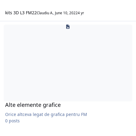
kits 3D L3 FM22
Claudiu A.
,
June 10, 2022
4 yr
Alte elemente grafice
Alte elemente grafice
Orice altceva legat de grafica pentru FM
0 posts