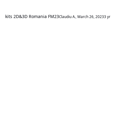
kits 2D&3D Romania FM23
Claudiu A.
,
March 26, 2023
3 yr