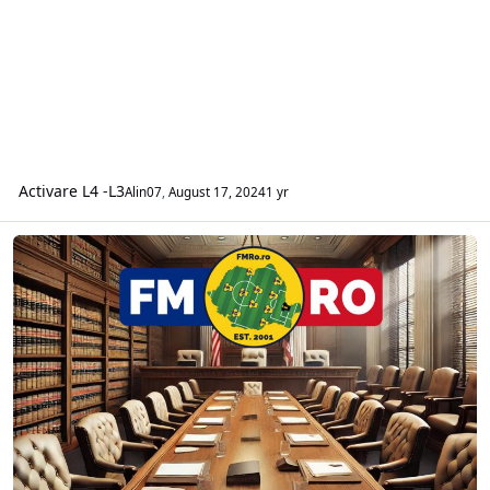
Activare L4 -L3
Alin07
,
August 17, 2024
1 yr
Comitetul Executiv al FMRo