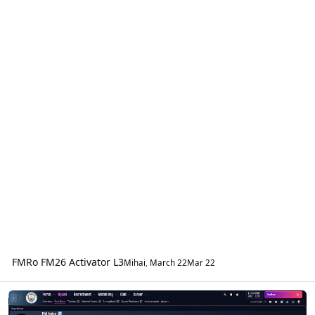
FMRo FM26 Activator L3
Mihai
,
March 22
Mar 22
FM 2026 Jucători şi tactici