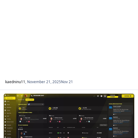
kaedninu11
,
November 21, 2025
Nov 21
FM 2026 Cariere