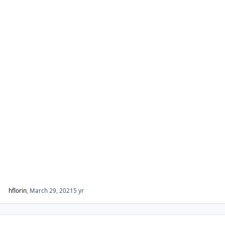
hflorin
,
March 29, 2021
5 yr