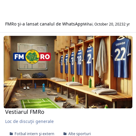
FMRo şi-a lansat canalul de WhatsApp
Mihai
,
October 20, 2023
2 yr
Vestiarul FMRo
Vestiarul FMRo
Loc de discuţii generale
Fotbal intern şi extern
Alte sporturi