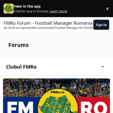
Skip to content
View in the app
×
Di
A better way to browse.
Learn more
.
FMRo Forum - Football Manager Romania
Sign In
De 24 de ani reprezentăm comunitatea Football Manager din România
Forums
Clubul FMRo
Toggle
Conturile membrilor FMRo