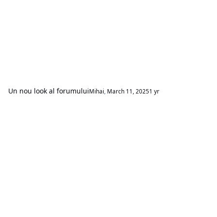
Un nou look al forumului
Mihai
,
March 11, 2025
1 yr