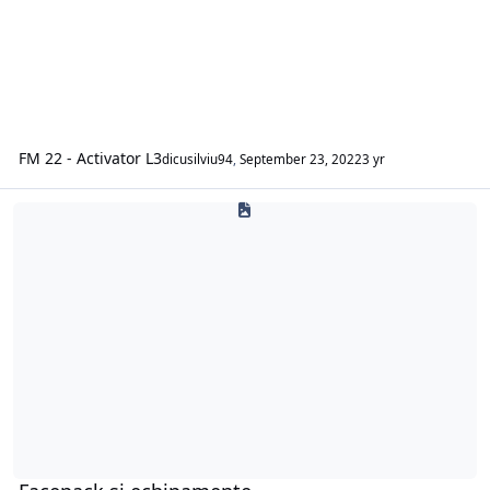
FM 22 - Activator L3
dicusilviu94
,
September 23, 2022
3 yr
Facepack si echipamente