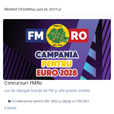
Absolut Orice
Mihai
,
June 24, 2021
5 yr
Concursuri FMRo
Concursuri FMRo
Loc de câştigat licenţe de FM şi alte premii inedite
Fii selecţioner pentru WC 2022 şi câştigi un FM 2021
0 posts