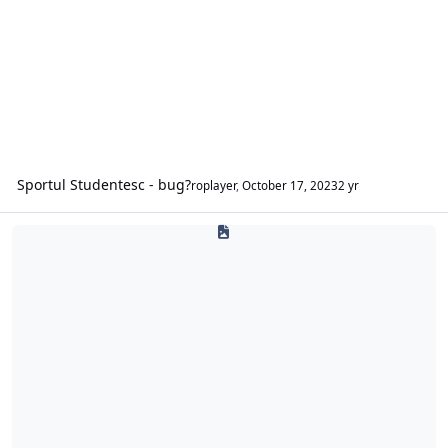
Sportul Studentesc - bug?
roplayer
,
October 17, 2023
2 yr
Proiecte oficiale FMRo