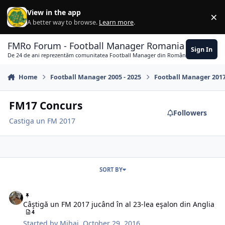
Skip to content
View in the app
×
Di
A better way to browse.
Learn more
.
FMRo Forum - Football Manager Romania
Sign In
De 24 de ani reprezentăm comunitatea Football Manager din România
Home
Football Manager 2005 - 2025
Football Manager 201
FM17 Concurs
Followers
Castiga un FM 2017
SORT BY
Câştigă un FM 2017 jucând în al 23-lea eşalon din Anglia
Câştigă un FM 2017 jucând în al 23-lea eşalon din Anglia
4
Started by
Mihai
,
October 29, 2016