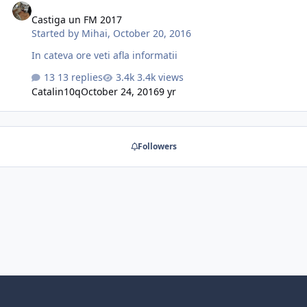
staff care in realitate sunt la alte cluburi sau liberi de
Castiga un FM 2017
contract) si sa le completati intr un fisier excel creat de
Started by
Mihai
,
October 20, 2016
voi (pastrati capul de tabel, va rog), adaugand clubul
corect (sau free transfer, daca este lib…
In cateva ore veti afla informatii
13 replies
3.4k views
Catalin10q
October 24, 2016
9 yr
Followers