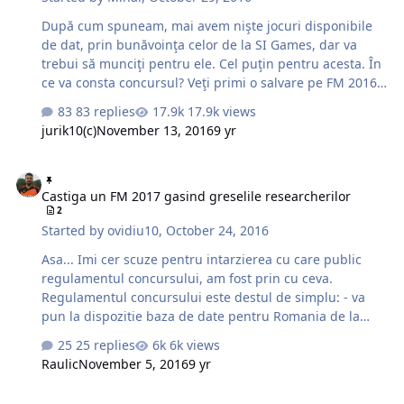
După cum spuneam, mai avem nişte jocuri disponibile
de dat, prin bunăvoinţa celor de la SI Games, dar va
trebui să munciţi pentru ele. Cel puţin pentru acesta. În
ce va consta concursul? Veţi primi o salvare pe FM 2016,
în care veţi începe jocul din Liga a 23-a engleză, cu
83 replies
17.9k views
celebra echipă Keymer & Hassocks. Veţi avea la
jurik10(c)
November 13, 2016
9 yr
dispoziţie până pe 4 noiembrie 2016, ora 23:59, să ne
trimiteţi salvările voastre, cu parcursul echipei. Veţi avea
Castiga un FM 2017 gasind greselile researcherilor
dreptul la patru salvări pe sezon (pentru a evita
Castiga un FM 2017 gasind greselile researcherilor
reloadurile sau cel puţin pentru a încerca evitarea lor).
2
Participantul care va ajunge cel mai sus dintre toţi
Started by
ovidiu10
,
October 24, 2016
concurenţii va primi un FM 2017 original (varianta
digitală). …
Asa... Imi cer scuze pentru intarzierea cu care public
regulamentul concursului, am fost prin cu ceva.
Regulamentul concursului este destul de simplu: - va
pun la dispozitie baza de date pentru Romania de la
FM17, in format excel (cu urmatoarele campuri vizibile:
25 replies
6k views
ID, Nume, Prenume, Nationalitate, Club actual, Clubul la
Raulic
November 5, 2016
9 yr
care este imprumutat, jobul si link) - trebuie sa verificati
in fisierul excel din attach erorile (jucatori, antrenori &
Castiga un FM 2017