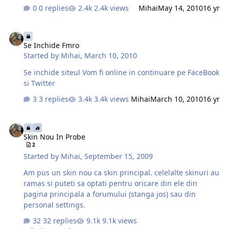
0 replies
2.4k views
Mihai
May 14, 2010
16 yr
Se Inchide Fmro
Se Inchide Fmro
Started by
Mihai
,
March 10, 2010
Se inchide siteul Vom fi online in continuare pe FaceBook
si Twitter
3 replies
3.4k views
Mihai
March 10, 2010
16 yr
Skin Nou In Probe
Skin Nou In Probe
2
Started by
Mihai
,
September 15, 2009
Am pus un skin nou ca skin principal. celelalte skinuri au
ramas si puteti sa optati pentru oricare din ele din
pagina principala a forumului (stanga jos) sau din
personal settings.
32 replies
9.1k views