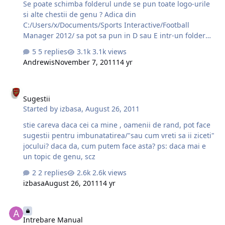
Se poate schimba folderul unde se pun toate logo-urile
transforme din nou in forum si alaturata sectiunii
si alte chestii de genu ? Adica din
"Football Manager 2005 - 2012 si FML".Pentru a inteleg…
C:/Users/x/Documents/Sports Interactive/Football
Manager 2012/ sa pot sa pun in D sau E intr-un folder
facut de mine ?? Nu am foarte mult spatiu in C si vreau
5 replies
3.1k views
sa pun un facepack de vreo 4GB
Andrewis
November 7, 2011
14 yr
Sugestii
Sugestii
Started by
izbasa
,
August 26, 2011
stie careva daca cei ca mine , oamenii de rand, pot face
sugestii pentru imbunatatirea/"sau cum vreti sa ii ziceti"
jocului? daca da, cum putem face asta? ps: daca mai e
un topic de genu, scz
2 replies
2.6k views
izbasa
August 26, 2011
14 yr
Intrebare Manual
Intrebare Manual