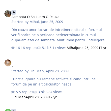
neceista oprirea forumului. Orice probleme, nelamuriri,
comentarii pe seama noului look al forumului sunt
Sambata O Sa Luam O Pauza
asteptate aici P.S. Da...stiu...logoul trebuie ajustat un pic.
Sambata O Sa Luam O Pauza
L-am facut in graba
Started by
Mihai
,
June 25, 2009
Din cauza unor lucrari de intretinere, siteul si forumul
vor fi oprite pe o perioada nedeterminata in cursul
dupa-amiazei de sambata. Multumim pentru intelegere.
16 replies
5.1k views
Mihai
June 25, 2009
17 yr
:(
:(
Started by
Ilici Man
,
April 20, 2009
Functia ignore nu ramane activata si cand intrii pe
forum de pe un alt calculator. naspa
5 replies
3.8k views
Ilici Man
April 20, 2009
17 yr
Pdf Magazin Cu Liga Romana In Fm?