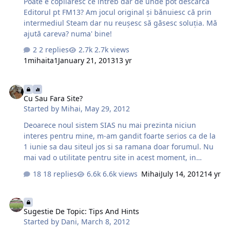
Poate e copilăresc ce întreb dar de unde pot descărca
acesta?
Editorul pt FM13? Am jocul original și bănuiesc că prin
intermediul Steam dar nu reușesc să găsesc soluția. Mă
ajută careva? numa' bine!
2 replies
2.7k views
1mihaita1
January 21, 2013
13 yr
Cu Sau Fara Site?
Cu Sau Fara Site?
Started by
Mihai
,
May 29, 2012
Deoarece noul sistem SIAS nu mai prezinta niciun
interes pentru mine, m-am gandit foarte serios ca de la
1 iunie sa dau siteul jos si sa ramana doar forumul. Nu
mai vad o utilitate pentru site in acest moment, in
conditiile in care nu am nimic de castigat din el si
18 replies
6.6k views
Mihai
July 14, 2012
14 yr
presupune si o pierdere de timp cu administrarea lui.
Astept opiniile voastre
Sugestie De Topic: Tips And Hints
Sugestie De Topic: Tips And Hints
Started by
Dani
,
March 8, 2012