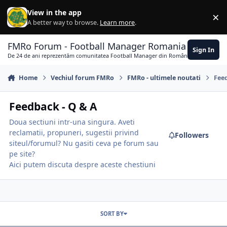
Skip to content
View in the app
×
Di
A better way to browse.
Learn more
.
FMRo Forum - Football Manager Romania
Sign In
De 24 de ani reprezentăm comunitatea Football Manager din România
Home
Vechiul forum FMRo
FMRo - ultimele noutati
Fee
Feedback - Q & A
Doua sectiuni intr-una singura. Aveti
reclamatii, propuneri, sugestii privind
Followers
siteul/forumul? Nu gasiti ceva pe forum sau
pe site?
Aici putem discuta despre aceste chestiuni
SORT BY