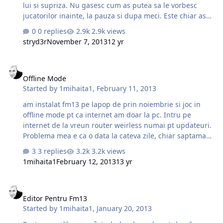
lui si supriza. Nu gasesc cum as putea sa le vorbesc
jucatorilor inainte, la pauza si dupa meci. Este chiar asa
de ascuns acel tab sau cum sta treaba. Si sper ca nu imi
0 replies
2.9k views
ziceti ca e vreun bug ca nu mai cumpar jocul.
stryd3r
November 7, 2013
12 yr
Multumesc anticipat! P.S. Am cautat pe youtube si altora
pur si simplu le apare tab-ul in care le poate vorbii pe
Offline Mode
cand la mine arata tab-ul Tactics in care am jucatorii si
Offline Mode
terenul cu pozitii unde ii pot pune.
Started by
1mihaita1
,
February 11, 2013
am instalat fm13 pe lapop de prin noiembrie si joc in
offline mode pt ca internet am doar la pc. Intru pe
internet de la vreun router weirless numai pt updateuri.
Problema mea e ca o data la cateva zile, chiar saptamani
nu mai merge sa.l rulez in offline mode decat daca intru
3 replies
3.2k views
iar pe net, ceea ce poate fi destul de dificil pt ca nu imi e
1mihaita1
February 12, 2013
13 yr
la indemana. Primesc urmatoarea eroare: unable to
connect to steam network. Offline mode is unavailable
Editor Pentru Fm13
because there is no steam information stored on this
Editor Pentru Fm13
computer. You will not be able to use steam until you can
Started by
1mihaita1
,
January 20, 2013
connect to the steam network again. Ce ar trebui sa fac
pt a merge offline mode fara intreruperi de genul