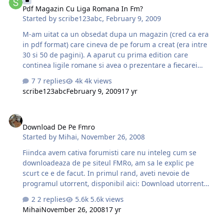
Pdf Magazin Cu Liga Romana In Fm?
Started by
scribe123abc
,
February 9, 2009
M-am uitat ca un obsedat dupa un magazin (cred ca era
in pdf format) care cineva de pe forum a creat (era intre
30 si 50 de pagini). A aparut cu prima edition care
continea ligile romane si avea o prezentare a fiecarei
echipe, interviuri si altele. Mi-a placut foarte mult si as
7 replies
4k views
dori sa o re-descarc. Daca cineva cunoste threadul cu
scribe123abc
February 9, 2009
17 yr
acest link sau daca chiar are pdf-ul salvat va-s ruga sa
ma ajutati. Zi Buna
Download De Pe Fmro
Download De Pe Fmro
Started by
Mihai
,
November 26, 2008
Fiindca avem cativa forumisti care nu inteleg cum se
downloadeaza de pe siteul FMRo, am sa le explic pe
scurt ce e de facut. In primul rand, aveti nevoie de
programul utorrent, disponibil aici: Download utorrent.
Evident ca programul trebuie instalat inainte. Pentru
2 replies
5.6k views
informatii privind instalarea si functionarea
Mihai
November 26, 2008
17 yr
programului, folositi Ghidul oficial de pe siteul utorrent