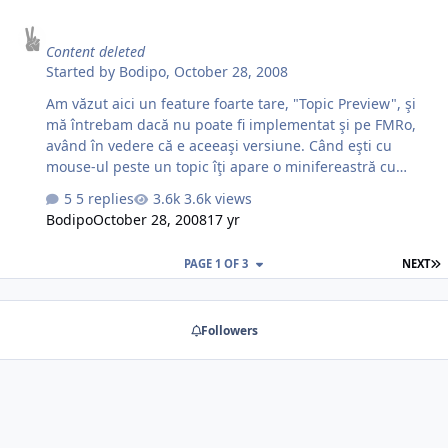
Revenind la sectiunea de download a FMRo, aceasta se
gaseste aici: http://www.fmro.ro/tracker si arata asa: A
Content deleted
se observa ca exista si pagina 2, care se poate accesa
Started by
Bodipo
,
October 28, 2008
apasand pe cifra 2 din partea de sus a paginii. Pe prima
coloana, la Files available for download gasiti numele
Am văzut aici un feature foarte tare, "Topic Preview", şi
fisierelor …
mă întrebam dacă nu poate fi implementat şi pe FMRo,
având în vedere că e aceeaşi versiune. Când eşti cu
mouse-ul peste un topic îţi apare o minifereastră cu
începutul topicului. Mie mi se pare foarte folositor. Este
5 replies
3.6k views
posibil ?
Bodipo
October 28, 2008
17 yr
L
PAGE 1 OF 3
NEXT
Followers