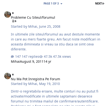
L
PAGE 1 OF 3
NEXT
Probleme Cu Siteul/forumul
Probleme Cu Siteul/forumul
6
Started by
Mihai
,
June 25, 2008
In ultimele zile siteul/forumul au avut destule momente
in care au mers foarte greu. Am facut niste modificari in
aceasta dimineata si vreau sa stiu daca se simt ceva
diferente.
147 replies
47.5k views
Mihai
August 9, 2011
14 yr
Nu Ma Pot Inregistra Pe Forum
Nu Ma Pot Inregistra Pe Forum
Started by
Mihai
,
May 19, 2010
Dintr-o regretabila eroare, multe conturi nu au putut fi
activate/modificate in ultimele saptamani deoarece
forumul nu trimitea mailul de confirmare/autentificare.