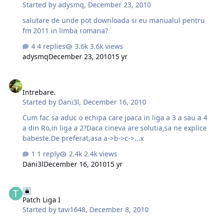
Started by
adysmq
,
December 23, 2010
salutare de unde pot downloada si eu manualul pentru
fm 2011 in limba romana?
4 replies
3.6k views
adysmq
December 23, 2010
15 yr
Intrebare.
Intrebare.
Started by
Dani3l
,
December 16, 2010
Cum fac sa aduc o echipa care joaca in liga a 3 a sau a 4
a din Ro,in liga a 2?Daca cineva are solutia,sa ne explice
babeste.De preferat,asa a->b->c->...x
1 reply
2.4k views
Dani3l
December 16, 2010
15 yr
Patch Liga I
Patch Liga I
Started by
tavi1648
,
December 8, 2010