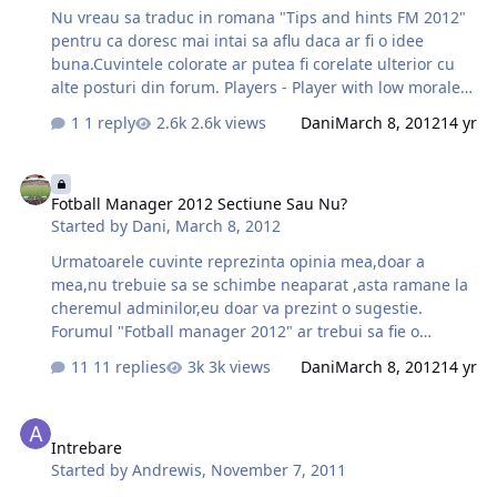
Nu vreau sa traduc in romana "Tips and hints FM 2012"
pentru ca doresc mai intai sa aflu daca ar fi o idee
buna.Cuvintele colorate ar putea fi corelate ulterior cu
alte posturi din forum. Players - Player with low morale
level is not really efficient. Therefore you can put him
1 reply
2.6k views
Dani
March 8, 2012
14 yr
into Reserves where he will be able to raise morale back
after few matches. - If you drop player from main squad,
Fotball Manager 2012 Sectiune Sau Nu?
talk with him about this explaining that you are going to
Fotball Manager 2012 Sectiune Sau Nu?
give a rest. - Your relationship with a player can be
Started by
Dani
,
March 8, 2012
improved by means of asking him to recommend
someone to a team. -Setting high competition bonuses
Urmatoarele cuvinte reprezinta opinia mea,doar a
before the season will motivate your play…
mea,nu trebuie sa se schimbe neaparat ,asta ramane la
cheremul adminilor,eu doar va prezint o sugestie.
Forumul "Fotball manager 2012" ar trebui sa fie o
sectiune de genul "FMRo - ultimele noutati" si exact
11 replies
3k views
Dani
March 8, 2012
14 yr
dupa ea in ierarhie. -De ce gandesc asa? Foarte simplu
.Pentru ca este ultima editie FM si cea mai
Intrebare
discutata.Plecand de aici pot urma multe alte idei si una
Intrebare
ar fi sa separati "FM stories" si sa devina sectiune. La
Started by
Andrewis
,
November 7, 2011
aparitia urmatoarei editii FM, de acum presupusa
sectiune "Fotball manager 2012" ,bineinteles, sa se