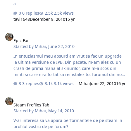
a
0 replies
2.5k views
tavi1648
December 8, 2010
15 yr
Epic Fail
Epic Fail
Started by
Mihai
,
June 22, 2010
In entuziasmul meu absurd am vrut sa fac un upgrade
la ultima versiune de IPB. Din pacate, m-am ales cu un
crash de prima mana al skinurilor, care m-a scos din
minti si care m-a fortat sa reinstalez tot forumul din nou
dupa backupul (yes...I smart was indeed) facut inainte
3 replies
3.1k views
Mihai
June 22, 2010
16 yr
de a porni upgradeul. Din nefericire, restaurarea a
durat un pic mai mult, insa upgradeul la 3.1.1 o sa mai
Steam Profiles Tab
aiba de asteptat destul pana se va face
Steam Profiles Tab
Started by
Mihai
,
May 14, 2010
V-ar interesa sa va apara performantele de pe steam in
profilul vostru de pe forum?