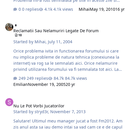
Problema mi-a fost semnalata pe site in aceste zile si
sper ca acum este rezolvata si nu mai sunt probleme.
0 replies
4.1k views
Mihai
May 19, 2010
16 yr
Reclamatii Sau Nelamuriri Legate De Forum
Reclamatii Sau Nelamuriri Legate De Forum
10
Started by
Mihai
,
July 11, 2004
Orice problema ivita in functionarea forumului si care
nu implica probleme de natura tehnica (conexiunea la
internet) va rog sa le semnalati aici. Orice nelamurire
privind utilizarea forumului va fi semnalata tot aici. La
fel si sugestiile privind utilizarea forumului sunt bine
249 replies
84.7k views
venite.
Emilian
November 19, 2005
20 yr
Nu Le Pot Vorbi Jucatorilor
Nu Le Pot Vorbi Jucatorilor
Started by
stryd3r
,
November 7, 2013
Salutare! Ultimul meu manager jucat a fost Fm2012. Am
zis anul asta sa iau demo intai sa vad cam ce e de capul