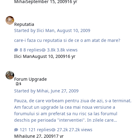
Mihai
September 15, 2009
16 yr
Reputatia
Reputatia
Started by
Ilici Man
,
August 10, 2009
care-i faza cu reputatia si de ce o am atat de mare?
8 replies
3.8k views
Ilici Man
August 10, 2009
16 yr
Forum Upgrade
Forum Upgrade
5
Started by
Mihai
,
June 27, 2009
Pauza, de care vorbeam pentru ziua de azi, s-a terminat.
Am facut un upgrade la cea mai noua versiune a
forumului si am preferat sa nu risc sa las forumul
deschis pe perioada "interventiei". In zilele care
urmeaza vor mai fi facute o serie de modificari cauzate
121 replies
27.2k views
de add-on-urile pe care le voi instala, dar acelea nu vor
Mihai
June 27, 2009
17 yr