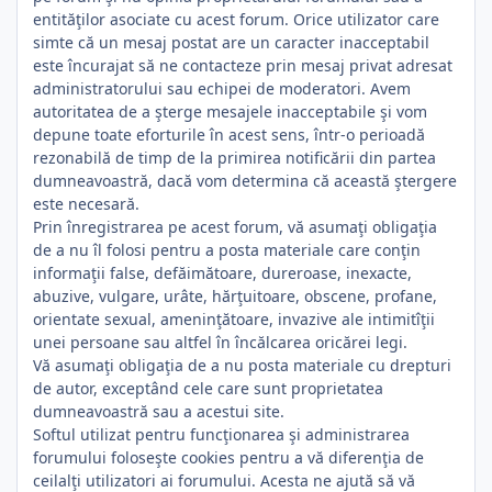
entităţilor asociate cu acest forum. Orice utilizator care
simte că un mesaj postat are un caracter inacceptabil
este încurajat să ne contacteze prin mesaj privat adresat
administratorului sau echipei de moderatori. Avem
autoritatea de a şterge mesajele inacceptabile şi vom
depune toate eforturile în acest sens, într-o perioadă
rezonabilă de timp de la primirea notificării din partea
dumneavoastră, dacă vom determina că această ştergere
este necesară.
Prin înregistrarea pe acest forum, vă asumaţi obligaţia
de a nu îl folosi pentru a posta materiale care conţin
informaţii false, defăimătoare, dureroase, inexacte,
abuzive, vulgare, urâte, hărţuitoare, obscene, profane,
orientate sexual, ameninţătoare, invazive ale intimitîţii
unei persoane sau altfel în încălcarea oricărei legi.
Vă asumaţi obligaţia de a nu posta materiale cu drepturi
de autor, exceptând cele care sunt proprietatea
dumneavoastră sau a acestui site.
Softul utilizat pentru funcţionarea şi administrarea
forumului foloseşte cookies pentru a vă diferenţia de
ceilalţi utilizatori ai forumului. Acesta ne ajută să vă