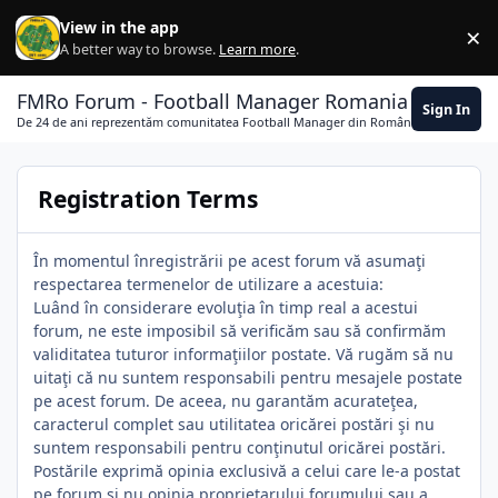
Skip to content
View in the app
×
Di
A better way to browse.
Learn more
.
FMRo Forum - Football Manager Romania
Sign In
De 24 de ani reprezentăm comunitatea Football Manager din România
Registration Terms
În momentul înregistrării pe acest forum vă asumaţi
respectarea termenelor de utilizare a acestuia:
Luând în considerare evoluţia în timp real a acestui
forum, ne este imposibil să verificăm sau să confirmăm
validitatea tuturor informaţiilor postate. Vă rugăm să nu
uitaţi că nu suntem responsabili pentru mesajele postate
pe acest forum. De aceea, nu garantăm acurateţea,
caracterul complet sau utilitatea oricărei postări şi nu
suntem responsabili pentru conţinutul oricărei postări.
Postările exprimă opinia exclusivă a celui care le-a postat
pe forum şi nu opinia proprietarului forumului sau a