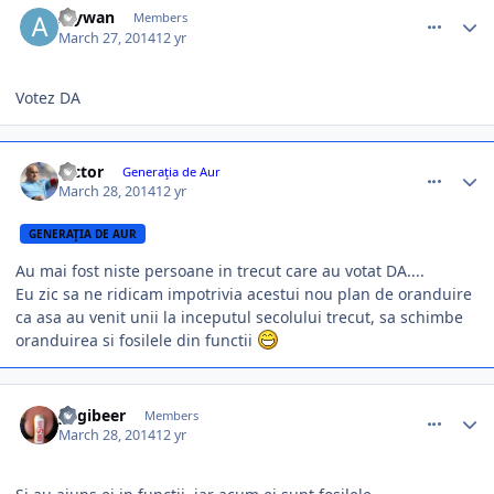
Alywan
Members
March 27, 2014
12 yr
Votez DA
comment_344035
Author stats
Victor
Generaţia de Aur
March 28, 2014
12 yr
GENERAŢIA DE AUR
Au mai fost niste persoane in trecut care au votat DA....
Eu zic sa ne ridicam impotrivia acestui nou plan de oranduire
ca asa au venit unii la inceputul secolului trecut, sa schimbe
oranduirea si fosilele din functii
comment_344036
Author stats
yogibeer
Members
March 28, 2014
12 yr