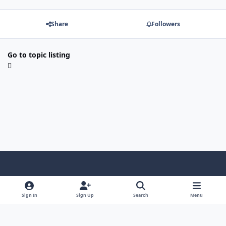
Share
Followers
Go to topic listing
Light Mode
Dark Mode
System Preference
f
i
y
f
d
a
n
o
a
i
Sign In
Sign Up
Search
Menu
Privacy Policy
Cookies
RSS
c
s
u
c
s
FMRo - FM Romania, online din 25.08.2001
e
t
t
e
c
Powered by
Invision Community