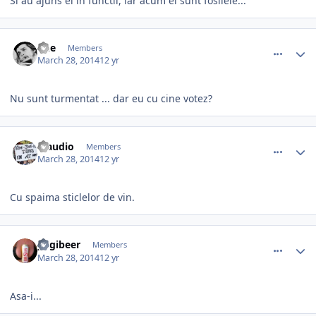
Si au ajuns ei in functii, iar acum ei sunt fosilele...
comment_344037
Author stats
Che
Members
March 28, 2014
12 yr
Nu sunt turmentat ... dar eu cu cine votez?
comment_344038
Author stats
Claudio
Members
March 28, 2014
12 yr
Cu spaima sticlelor de vin.
comment_344039
Author stats
yogibeer
Members
March 28, 2014
12 yr
Asa-i...