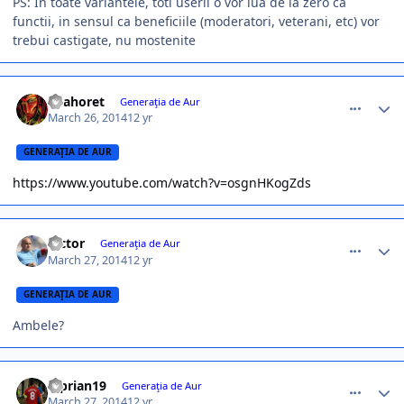
PS: In toate variantele, toti userii o vor lua de la zero ca
functii, in sensul ca beneficiile (moderatori, veterani, etc) vor
trebui castigate, nu mostenite
comment_344020
Author stats
anahoret
Generaţia de Aur
March 26, 2014
12 yr
GENERAŢIA DE AUR
https://www.youtube.com/watch?v=osgnHKogZds
comment_344021
Author stats
Victor
Generaţia de Aur
March 27, 2014
12 yr
GENERAŢIA DE AUR
Ambele?
comment_344022
Author stats
Ciprian19
Generaţia de Aur
March 27, 2014
12 yr