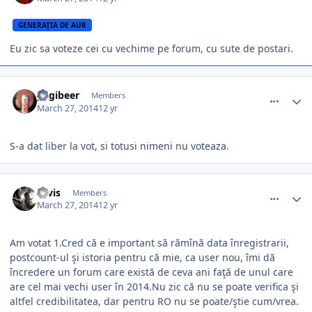
GENERAŢIA DE AUR
Eu zic sa voteze cei cu vechime pe forum, cu sute de postari.
comment_344023
Author stats
yogibeer
Members
March 27, 2014
12 yr
S-a dat liber la vot, si totusi nimeni nu voteaza.
comment_344024
Author stats
Tavis
Members
March 27, 2014
12 yr
Am votat 1.Cred că e important să rămînă data înregistrarii,
postcount-ul şi istoria pentru că mie, ca user nou, îmi dă
încredere un forum care există de ceva ani faţă de unul care
are cel mai vechi user în 2014.Nu zic că nu se poate verifica şi
altfel credibilitatea, dar pentru RO nu se poate/ştie cum/vrea.