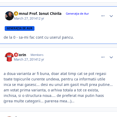
comment_344025
Author stats
Domnul Prof. Ionut Chirila
Generaţia de Aur
March 27, 2014
12 yr
GENERAŢIA DE AUR
de la 0 - sa-mi fac cont cu userul pancu.
comment_344026
Author stats
hflorin
Members
March 27, 2014
12 yr
a doua varianta ar fi buna, doar atat timp cat se pot regasi
toate topicurile curente undeva, pentru ca informatii utile
inca se mai gasesc... desi eu unul am gasit mult prea putine...
am votat prima varianta, o arhiva totala a tot ce exista,
inchisa, si o structura noua.... de preferat mai putin haos
(prea multe categorii... parerea mea...)...
comment_344027
Author stats