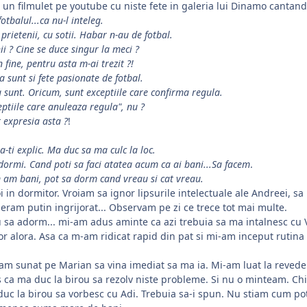
 un filmulet pe youtube cu niste fete in galeria lui Dinamo cantand
fotbalul...ca nu-l inteleg.
 prietenii, cu sotii. Habar n-au de fotbal.
ii ? Cine se duce singur la meci ?
n fine, pentru asta m-ai trezit ?!
a sunt si fete pasionate de fotbal.
 sunt. Oricum, sunt exceptiile care confirma regula.
eptiile care anuleaza regula", nu ?
t expresia asta ?
!
-ti explic. Ma duc sa ma culc la loc.
i dormi. Cand poti sa faci atatea acum ca ai bani...Sa facem
.
 am bani, pot sa dorm cand vreau si cat vreau.
in dormitor. Vroiam sa ignor lipsurile intelectuale ale Andreei, sa
eram putin ingrijorat... Observam pe zi ce trece tot mai multe.
sa adorm... mi-am adus aminte ca azi trebuia sa ma intalnesc cu V
lor alora. Asa ca m-am ridicat rapid din pat si mi-am inceput rutina
L-am sunat pe Marian sa vina imediat sa ma ia. Mi-am luat la reved
s ca ma duc la birou sa rezolv niste probleme. Si nu o minteam. Ch
c la birou sa vorbesc cu Adi. Trebuia sa-i spun. Nu stiam cum po