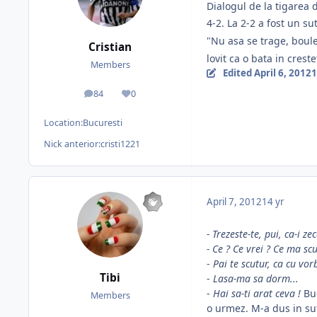
Dialogul de la tigarea
4-2. La 2-2 a fost un su
"Nu asa se trage, boule
Cristian
lovit ca o bata in crest
Members
Edited
April 6, 2012
1
84
0
posts
Reputation
Location:
Bucuresti
Nick anterior:
cristi1221
April 7, 2012
14 yr
- Trezeste-te, pui, ca-i ze
- Ce ? Ce vrei ? Ce ma scu
-
Pai te scutur, ca cu vo
Tibi
-
Lasa-ma sa dorm...
-
Hai sa-ti arat ceva !
Buc
Members
o urmez. M-a dus in suf