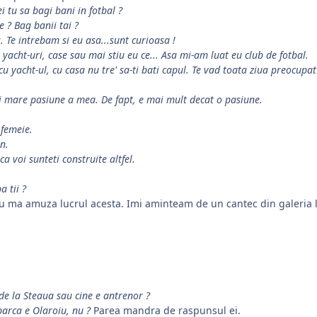
ei tu sa bagi bani in fotbal ?
e ? Bag banii tai ?
s. Te intrebam si eu asa...sunt curioasa !
, yacht-uri, case sau mai stiu eu ce... Asa mi-am luat eu club de fotbal.
cu yacht-ul, cu casa nu tre' sa-ti bati capul. Te vad toata ziua preocupat
mai mare pasiune a mea. De fapt, e mai mult decat o pasiune.
 femeie.
n.
ca voi sunteti construite altfel.
a tii ?
 ma amuza lucrul acesta. Imi aminteam de un cantec din galeria l
 de la Steaua sau cine e antrenor ?
parca e Olaroiu, nu ?
Parea mandra de raspunsul ei.