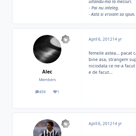
uitandu-ma la meciuri.
-
Pai nu inteleg.
- Asta si vroiam sa spun. 
April 6, 2012
14 yr
femeile astea... pacat 
bine asa, strangem sup
niciodata ce ne-a facut
Alec
e de facut...
Members
459
1
posts
Reputation
April 6, 2012
14 yr