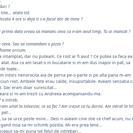
.
duri ?
tine... atata tot.
lecata 4 ore si deja ti s-a facut dor de mine ?
si prima data vreau sa mananc ceva ca n-am avut timp.
Tu ai mancat ?
de ceva. Sau sa comandam o pizza ?
 foame oricum.
-a intamplat, dar nu puteam. Ce rost ar fi avut ? Ce putea sa faca ea
si atat. Asa ca am lasat-o in bucatarie si m-am dus inapoi in pat, sa
de toate...
am intors nenorocita aia de perna pe-o parte si pe alta pana m-am
iciun rost. Ambele fete erau calde, insuportabile. Aveam senzatia 
. Dar eram doar surescitat...
eara si m-am trezit cu Andreea acompaniandu-ma.
?
o intreb.
-am uitat la televizor, ce sa fac ? Am crezut ca tu dormi. Am intrat la tin
 pat...
, sa se urce peste mine... Desi n-aveam cine stie ce chef acum, n
gand insa sa-mi schimb pozitia. Mi-era prea lene...
nceput sa-mi puna tot felul de intrebari...