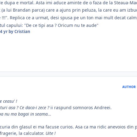
 de dupa e mortal. Asta imi aduce aminte de o faza de la Steaua-Ma
t (a lui Brandan parca) care a ajuns prin peluza, la care eu am izbu
 !!!". Replica ce a urmat, desi spusa pe un ton mai mult decat calm
etul capului: "De ce tipi asa ? Oricum nu te aude"
4 yr
by Cristian
AUTHOR
ce ceasu' !
turi asa ?
Ce daca-i zece ?
ii raspund somnoros Andreei.
rba nu ma bagai in seama...
uria din glasul ei ma facuse curios. Asa ca ma ridic anevoios din p
ragerie, la calculator.
Uite !