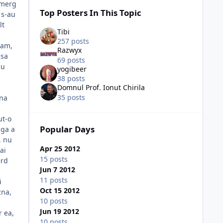
 merg
Top Posters In This Topic
 s-au
lt
Tibi
257 posts
sam,
Razwyx
 sa
69 posts
nu
yogibeer
38 posts
Domnul Prof. Ionut Chirila
35 posts
una
ut-o
Popular Days
iga a
, nu
Apr 25 2012
ai
15 posts
erd
Jun 7 2012
11 posts
i
Oct 15 2012
zna,
10 posts
Jun 19 2012
r ea,
10 posts