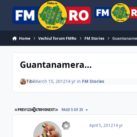
Skip to content
Home
Vechiul forum FMRo
FM Stories
Guantanamer
Guantanamera...
Tibi
March 15, 2012
14 yr
in
FM Stories
FIRST PAGE
LAST PAGE
PREV
1
2
3
4
5
6
7
8
9
10
NEXT
PAGE 5 OF 25
April 5, 2012
14 yr