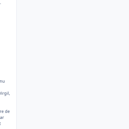
.
 nu
irgil,
ere de
iar
t