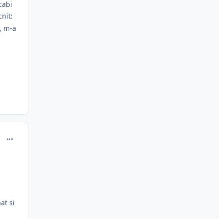
cabi
cnit:
, m-a
comment_325510
at si