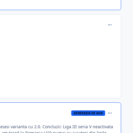
comment_348
comment_348
GENERAŢIA DE AUR
asi varianta cu 2.0. Concluzii: Liga III seria V neactivata
am trezit la Romania U19 numai cu jucatori din ligile