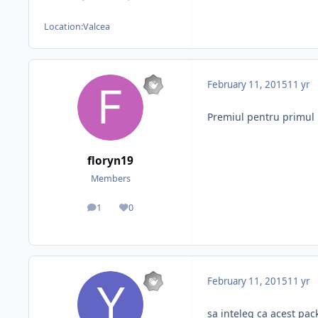
posts
Reputation
Location:
Valcea
February 11, 2015
11 yr
Premiul pentru primul l
floryn19
Members
1
0
posts
Reputation
February 11, 2015
11 yr
sa inteleg ca acest pack