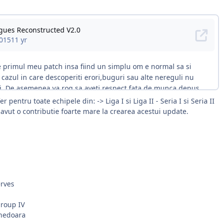
 pentru toate echipele din: -> Liga I si Liga II - Seria I si Seria II
avut o contributie foarte mare la crearea acestui update.
rves
group IV
unedoara