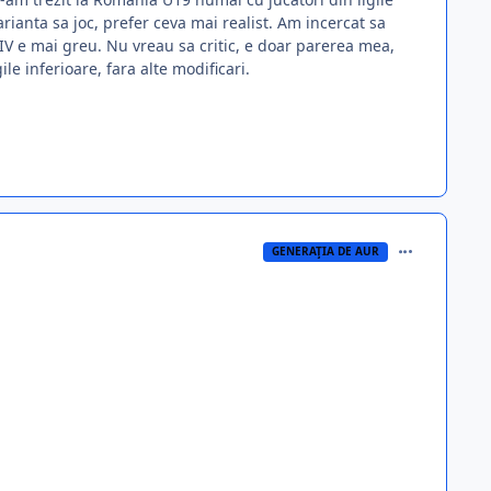
rianta sa joc, prefer ceva mai realist. Am incercat sa
a IV e mai greu. Nu vreau sa critic, e doar parerea mea,
gile inferioare, fara alte modificari.
comment_348
GENERAŢIA DE AUR