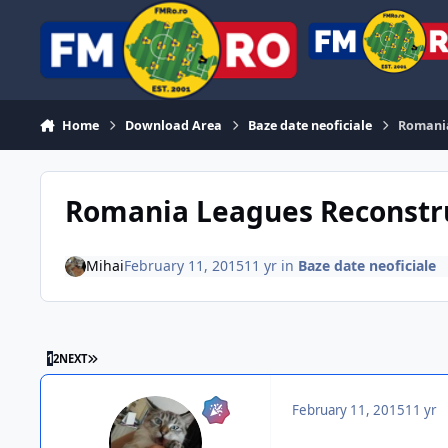
Skip to content
Home
Download Area
Baze date neoficiale
Romania
Romania Leagues Reconstru
Mihai
February 11, 2015
11 yr
in
Baze date neoficiale
LAST PAGE
1
2
NEXT
February 11, 2015
11 yr