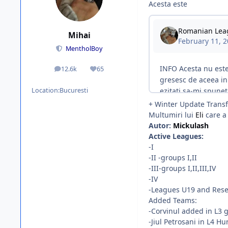
Acesta este
Mihai
MentholBoy
12.6k
65
posts
Reputation
Location:
Bucuresti
+ Winter Update Transfer
Multumiri lui
Eli
care a 
Autor:
Mickulash
Active Leagues:
-I
-II -groups I,II
-III-groups I,II,III,IV
-IV
-Leagues U19 and Rese
Added Teams:
-Corvinul added in L3 
-Jiul Petrosani in L4 H