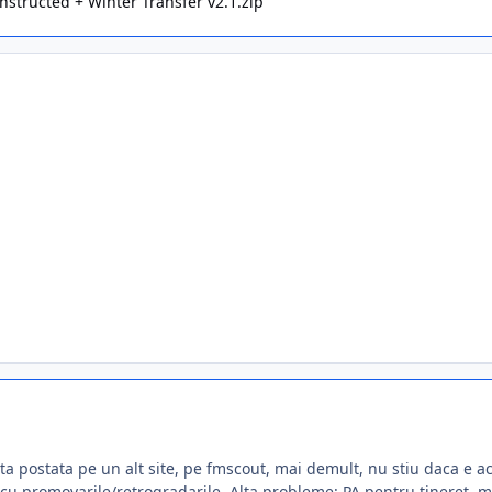
tructed + Winter Transfer v2.1.zip
a postata pe un alt site, pe fmscout, mai demult, nu stiu daca e acei
u promovarile/retrogradarile. Alta probleme: PA pentru tineret, m-