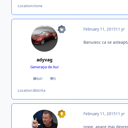
Location:
none
February 11, 2015
11 yr
Banuiesc ca se asteapt
adyvag
Generaţia de Aur
641
0
posts
Reputation
Location:
Bistrita
February 11, 2015
11 yr
nope. apare mai devre