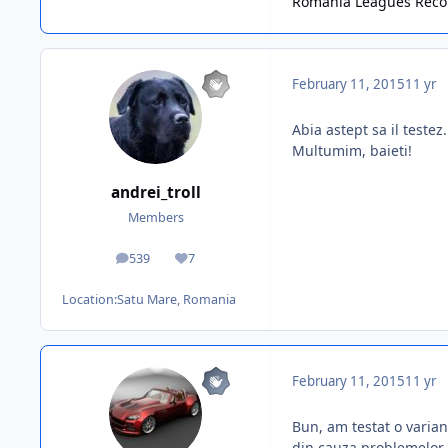
Romania Leagues Recons
February 11, 2015
11 yr
Abia astept sa il testez.
Multumim, baieti!
andrei_troll
Members
539
7
posts
Reputation
Location:
Satu Mare, Romania
February 11, 2015
11 yr
Bun, am testat o variant
din cauza problemelor c