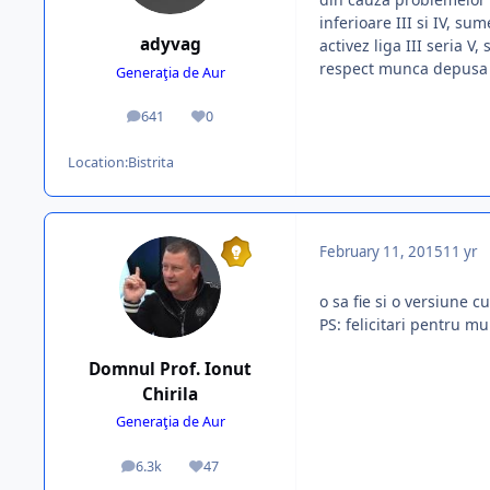
inferioare III si IV, s
adyvag
activez liga III seria V
respect munca depusa
Generaţia de Aur
641
0
posts
Reputation
Location:
Bistrita
February 11, 2015
11 yr
o sa fie si o versiune cu
PS: felicitari pentru m
Domnul Prof. Ionut
Chirila
Generaţia de Aur
6.3k
47
posts
Reputation