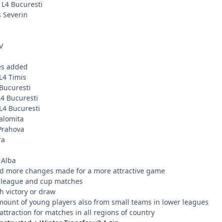
 L4 Bucuresti
s Severin
V
res added
L4 Timis
 Bucuresti
L4 Bucuresti
L4 Bucuresti
Ialomita
 Prahova
ra
 Alba
d more changes made for a more attractive game
 league and cup matches
 victory or draw
mount of young players also from small teams in lower leagues
ttraction for matches in all regions of country