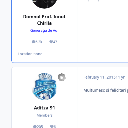
Domnul Prof. Ionut
Chirila
Generaţia de Aur
6.3k
47
posts
Reputation
Location:
none
February 11, 2015
11 yr
Multumesc si felicitari
Aditza_91
Members
205
6