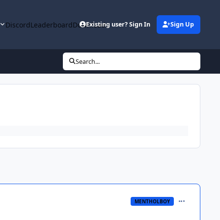
y
Discord
Leaderboard
Downloads
Existing user? Sign In
Sign Up
Search...
comment_348
MENTHOLBOY