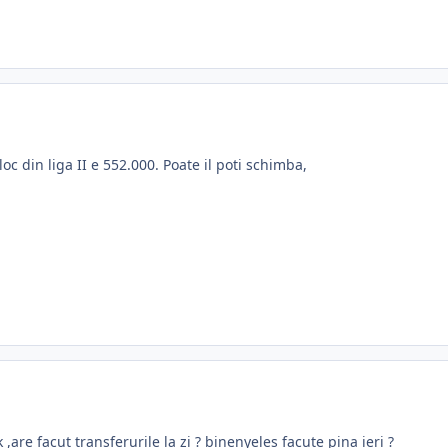
oc din liga II e 552.000. Poate il poti schimba,
 ,are facut transferurile la zi ? binenyeles facute pina ieri ?