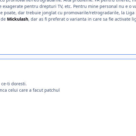
ume exagerate pentru drepturi TV, etc. Pentru mine personal nu e o va
, se poate, dar trebuie jonglat cu promovarile/retrogradarile, la Lig
 de
Mickulash
, dar as fi preferat o varianta in care sa fie activate li
 ce-ti doresti.
unca celui care a facut patchul