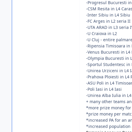
-Progresul Bucuresti in
-CSM Resita in L4 Cara
-Inter Sibiu in L4 Sibiu
-FC Arges in L2 seria II
-UTA ARAD in L3 seria I
-U Craiova in L2
-U Cluj - entire palma
-Ripensia Timisoara in 
-Venus Bucuresti in L4
-Olympia Bucuresti in 
-Sportul Studentesc in 
-Unirea Urziceni in L4 
-Prahova Ploiesti in L4
-ASU Poli in L4 Timisoa
-Poli Iasi in L4 Iasi
-Unirea Alba Iulia in L4
+ many other teams an
*more prize money for
*prize money per match
*increased PA for an a
*increased population a