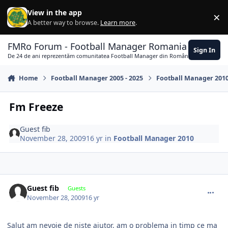
Skip to content
View in the app
×
Di
A better way to browse.
Learn more
.
FMRo Forum - Football Manager Romania
Sign In
De 24 de ani reprezentăm comunitatea Football Manager din România
Home
Football Manager 2005 - 2025
Football Manager 201
Fm Freeze
Guest fib
November 28, 2009
16 yr
in
Football Manager 2010
comment_279085
Guest fib
Guests
November 28, 2009
16 yr
Salut am nevoie de niste ajutor, am o problema in timp ce ma