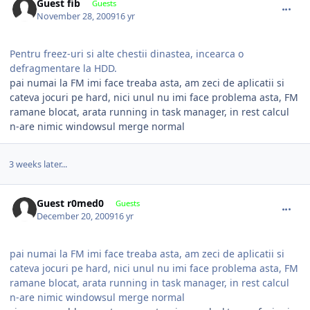
Guest fib
Guests
November 28, 2009
16 yr
Pentru freez-uri si alte chestii dinastea, incearca o
defragmentare la HDD.
pai numai la FM imi face treaba asta, am zeci de aplicatii si
cateva jocuri pe hard, nici unul nu imi face problema asta, FM
ramane blocat, arata running in task manager, in rest calcul
n-are nimic windowsul merge normal
3 weeks later...
comment_280533
Guest r0med0
Guests
December 20, 2009
16 yr
pai numai la FM imi face treaba asta, am zeci de aplicatii si
cateva jocuri pe hard, nici unul nu imi face problema asta, FM
ramane blocat, arata running in task manager, in rest calcul
n-are nimic windowsul merge normal