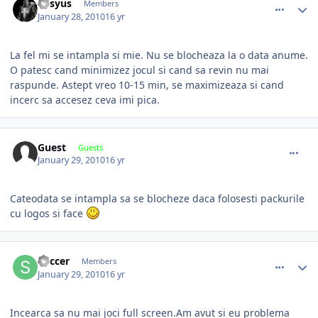
Kasyus
Members
January 28, 2010
16 yr
La fel mi se intampla si mie. Nu se blocheaza la o data anume.
O patesc cand minimizez jocul si cand sa revin nu mai
raspunde. Astept vreo 10-15 min, se maximizeaza si cand
incerc sa accesez ceva imi pica.
comment_283799
Guest
Guests
January 29, 2010
16 yr
Cateodata se intampla sa se blocheze daca folosesti packurile
cu logos si face
comment_283800
Author stats
Soccer
Members
January 29, 2010
16 yr
Incearca sa nu mai joci full screen.Am avut si eu problema