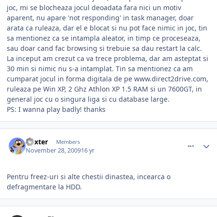
joc, mi se blocheaza jocul deoadata fara nici un motiv
aparent, nu apare 'not responding' in task manager, doar
arata ca ruleaza, dar el e blocat si nu pot face nimic in joc, tin
sa mentionez ca se intampla aleator, in timp ce proceseaza,
sau doar cand fac browsing si trebuie sa dau restart la calc.
La inceput am crezut ca va trece problema, dar am asteptat si
30 min si nimic nu s-a intamplat. Tin sa mentionez ca am
cumparat jocul in forma digitala de pe www.direct2drive.com,
ruleaza pe Win XP, 2 Ghz Athlon XP 1.5 RAM si un 7600GT, in
general joc cu o singura liga si cu database large.
PS: I wanna play badly! thanks
comment_279086
Author stats
Dexter
Members
November 28, 2009
16 yr
Pentru freez-uri si alte chestii dinastea, incearca o
defragmentare la HDD.
comment_279093