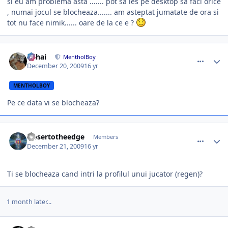
si eu am problema asta ....... pot sa ies pe desktop sa faci orice
, numai jocul se blocheaza....... am asteptat jumatate de ora si
tot nu face nimik...... oare de la ce e ?
comment_280538
Author stats
Mihai
MentholBoy
December 20, 2009
16 yr
MENTHOLBOY
Pe ce data vi se blocheaza?
comment_280583
Author stats
closertotheedge
Members
December 21, 2009
16 yr
Ti se blocheaza cand intri la profilul unui jucator (regen)?
1 month later...
comment_283719
Author stats