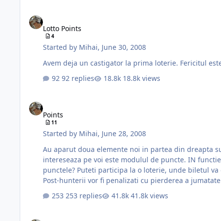
Lotto Points
Lotto Points
4
Started by
Mihai
,
June 30, 2008
Avem deja un castigator la prima loterie. Fericitul es
92 replies
18.8k views
Points
Points
11
Started by
Mihai
,
June 28, 2008
Au aparut doua elemente noi in partea din dreapta sus: Poi
intereseaza pe voi este modulul de puncte. IN functie 
punctele? Puteti participa la o loterie, unde biletul 
Post-hunterii vor fi penalizati cu pierderea a jumata
253 replies
41.8k views
Help Wanted