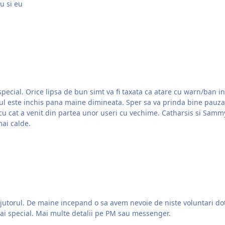
e aflu si eu
 lipsa de bun simt va fi taxata ca atare cu warn/ban in functie de gravitatea ei. M
 cu vechime. Catharsis si Sammy mai au pana maine de stat Emilian si Dinamo pana
mai calde.
a tine ceva la seed full
ai special. Mai multe detalii pe PM sau messenger.