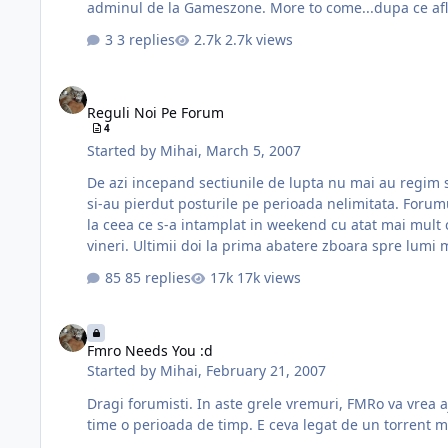
adminul de la Gameszone. More to come...dupa c
3 replies
2.7k views
Reguli Noi Pe Forum
Reguli Noi Pe Forum
4
Started by
Mihai
,
March 5, 2007
De azi incepand sectiunile de lupta nu mai au regim special. Orice
si-au pierdut posturile pe perioada nelimitata. Forumul este inchis pana maine dimineata. Sper sa va prinda bine pauza si sa cugetati asupra celor intamplate. Nu ma asteptam
la ceea ce s-a intamplat in weekend cu atat mai mult cu cat a venit din partea unor useri
vineri. Ultimii doi la prima abatere zboara spre lumi 
85 replies
17k views
Fmro Needs You :d
Fmro Needs You :d
Started by
Mihai
,
February 21, 2007
Dragi forumisti. In aste grele vremuri, FMRo va vrea ajutorul. De maine incepand o sa avem nevoie de niste voluntari dotati cu teava la net si dispozitie de 
time o perioada de timp. E ceva legat de un torrent m