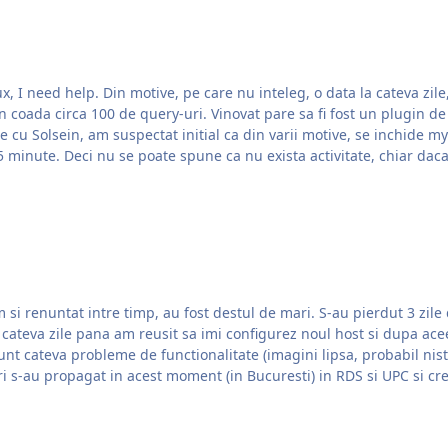
ux, I need help. Din motive, pe care nu inteleg, o data la cateva zile
de query-uri. Vinovat pare sa fi fost un plugin de wordpress. Am scos pluginul si totul
e cu Solsein, am suspectat initial ca din varii motive, se inchide m
re 5 minute. Deci nu se poate spune ca nu exista activitate, chiar da
si renuntat intre timp, au fost destul de mari. S-au pierdut 3 zile 
una alta, noile dns-uri s-au propagat in acest moment (in Bucuresti) in RDS si UPC si 