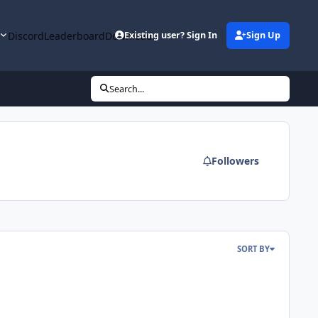
y
Discord
Leaderboard
Downloads
Existing user? Sign In
Sign Up
Search...
Followers
SORT BY