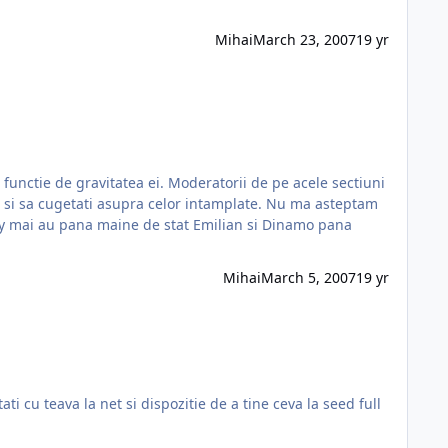
Mihai
March 23, 2007
19 yr
oderatorii de pe acele sectiuni
Mihai
March 5, 2007
19 yr