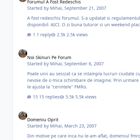
Forumul A Fost Redeschis
Started by
Mihai
,
September 21, 2007
A fost redeschis forumul. S-a updatat si regulamentul. Va sfat
disponibil: AICI. O zi buna tuturor si un weekend pla
1 reply
2.5k views
Noi Skinuri Pe Forum
Noi Skinuri Pe Forum
Started by
Mihai
,
September 6, 2007
Poate unii au sesizat ca se intampla lucruri ciudate cu forumul. Se schimba skinuri
nevoie de o mica schimbare de imagine. Prin urmare sunt in teste doua noi skinuri: - Skinul Beyond - Skinul FM De mentionat ca se va mai lucra putin la fiecare din ele pentru a
le ajusta la "cerintele" FMRo.
15 replies
5.5k views
Domeniu Oprit
Domeniu Oprit
Started by
Mihai
,
March 23, 2007
Din motive pe care inca nu le-am aflat, domeniul fmro.