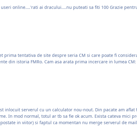
Ieri seara s-a batut un nou record
a tentativa de site despre seria CM si care poate fi considerat strabunicu
saptamani, am sa incerc sa aduc "la suprafata" momente din istoria FMRo. Cam asa arata prima incercare in lumea CM:
t inlocuit serverul cu un calculator nou-nout. Din pacate am aflat 
i mutari, cum
 postate in viitor) si faptul ca momentan nu merge serverul de mail, 