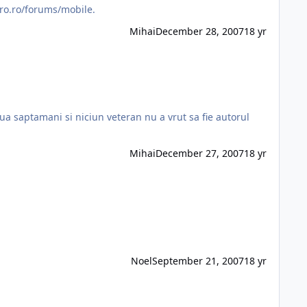
accesare este: http://www.fmro.ro/forums/mobile.
Mihai
December 28, 2007
18 yr
ua saptamani si niciun veteran nu a vrut sa fie autorul
Mihai
December 27, 2007
18 yr
Noel
September 21, 2007
18 yr