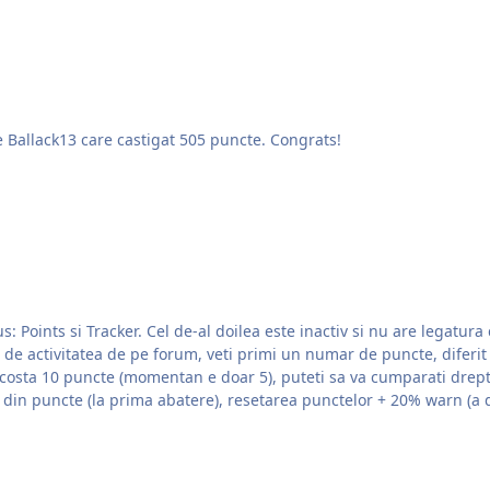
te Ballack13 care castigat 505 puncte. Congrats!
nts si Tracker. Cel de-al doilea este inactiv si nu are legatura cu trac
de activitatea de pe forum, veti primi un numar de puncte, diferit d
va costa 10 puncte (momentan e doar 5), puteti sa va cumparati drept
te din puncte (la prima abatere), resetarea punctelor + 20% warn (