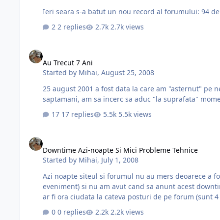
2 replies
2.7k views
Au Trecut 7 Ani
Au Trecut 7 Ani
Started by
Mihai
,
August 25, 2008
25 august 2001 a fost data la care am "asternut" pe net prim
17 replies
5.5k views
Downtime Azi-noapte Si Mici Probleme Tehnice
Downtime Azi-noapte Si Mici Probleme Tehnice
Started by
Mihai
,
July 1, 2008
Azi noapte siteul si forumul nu au mers deoarece a fos
eveniment) si nu am avut cand sa anunt acest downtime. In mod normal, totul ar tb sa fie ok acum. Exista cateva mici probleme ramase nerezolvate in urma aceste
ar fi ora ciudata la cateva posturi de pe forum (sunt 4
0 replies
2.2k views