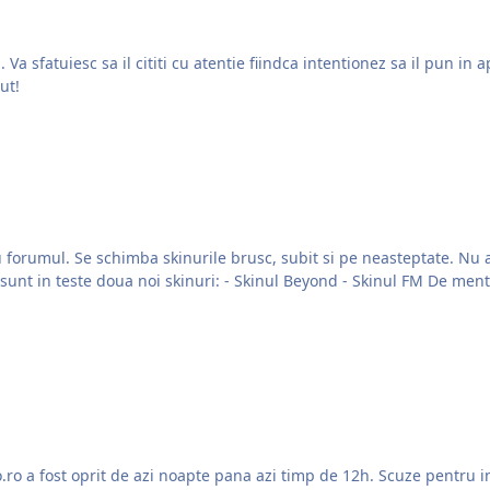
uiesc sa il cititi cu atentie fiindca intentionez sa il pun in aplicare intr-
cut!
le brusc, subit si pe neasteptate. Nu aveti vedenii, chiar asta se intampla. De ce? Am simtit ca e
ro a fost oprit de azi noapte pana azi timp de 12h. Scuze pentru intr