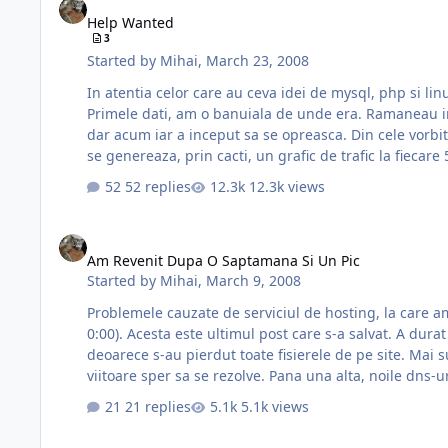
Help Wanted
3
Started by
Mihai
,
March 23, 2008
In atentia celor care au ceva idei de mysql, php si lin
Primele dati, am o banuiala de unde era. Ramaneau in coada circa 100 
dar acum iar a inceput sa se opreasca. Din cele vorbit
se genereaza, prin cacti, un grafic de trafic la fieca
52 replies
12.3k views
Am Revenit Dupa O Saptamana Si Un Pic
Am Revenit Dupa O Saptamana Si Un Pic
Started by
Mihai
,
March 9, 2008
Problemele cauzate de serviciul de hosting, la care am 
0:00). Acesta este ultimul post care s-a salvat. A durat cateva zile pana am reusit sa imi configurez noul host si dupa aceea a fost vorba de munca de refacere la site si forum,
deoarece s-au pierdut toate fisierele de pe site. Mai sunt cateva probleme de functionalitate (imagini lipsa, probabil niste erori de afisare), dar pana la sfarsitul saptamanii
viitoare sper sa se rezolve. Pana 
21 replies
5.1k views
4000 De Useri Inregistrati Pe Forum