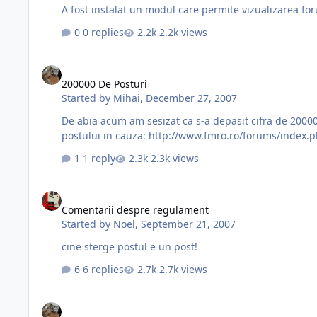
0 replies
2.2k views
200000 De Posturi
200000 De Posturi
Started by
Mihai
,
December 27, 2007
De abia acum am sesizat ca s-a depasit cifra de 20000
postului in cauza: http://www.fmro.ro/forums/index.
1 reply
2.3k views
Comentarii despre regulament
Comentarii despre regulament
Started by
Noel
,
September 21, 2007
cine sterge postul e un post!
6 replies
2.7k views
Forumul A Fost Redeschis