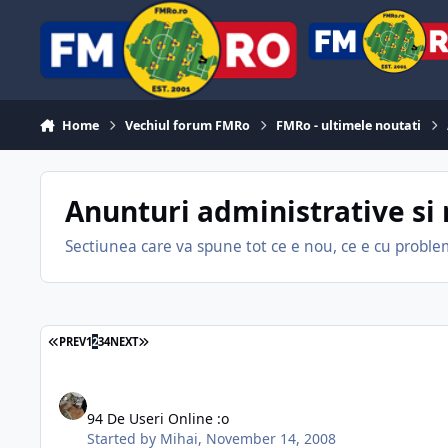
Skip to content
Home
Vechiul forum FMRo
FMRo - ultimele noutati
Anunturi administrative si 
Sectiunea care va spune tot ce e nou, ce e cu problem
FIRST PAGE
LAST PAGE
PREV
1
2
3
4
NEXT
94 De Useri Online :o
94 De Useri Online :o
Started by
Mihai
,
November 14, 2008