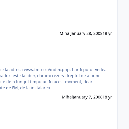
Mihai
January 28, 2008
18 yr
mpului. In acest moment, doar
te de FM, de la instalarea …
Mihai
January 7, 2008
18 yr