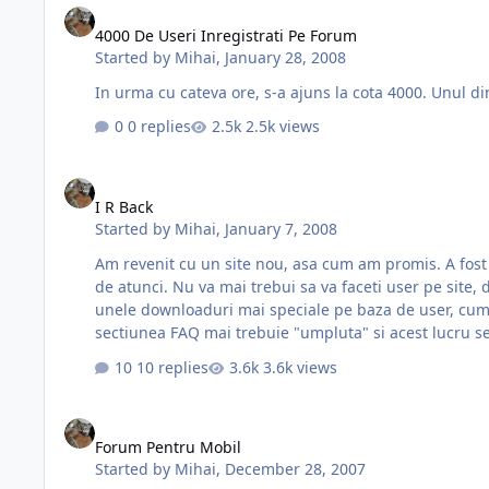
4000 De Useri Inregistrati Pe Forum
Started by
Mihai
,
January 28, 2008
In urma cu cateva ore, s-a ajuns la cota 4000. Unul din
0 replies
2.5k views
I R Back
I R Back
Started by
Mihai
,
January 7, 2008
Am revenit cu un site nou, asa cum am promis. A fost cateva zile in probe "abscunse", dar cine ar fi avut inspiratia sa scrie la adresa www.fmro.ro/index.php, l-ar fi putut vedea
de atunci. Nu va mai trebui sa va faceti user pe site, decat daca veti dori sa comentati stirile de pe site. Partea de downloaduri este la liber, dar imi rezerv dreptul de a pune
unele downloaduri mai speciale pe baza de user, cum vor fi pa
sectiunea FAQ mai trebuie "umpluta" si acest lucru se
10 replies
3.6k views
Forum Pentru Mobil
Forum Pentru Mobil
Started by
Mihai
,
December 28, 2007