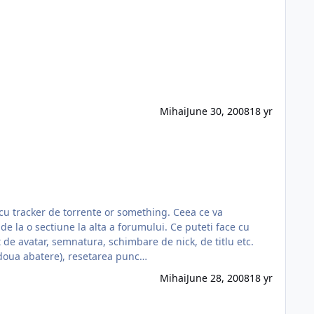
Mihai
June 30, 2008
18 yr
ker de torrente or something. Ceea ce va
e la o sectiune la alta a forumului. Ce puteti face cu
 de avatar, semnatura, schimbare de nick, de titlu etc.
a doua abatere), resetarea punc…
Mihai
June 28, 2008
18 yr