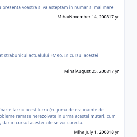
 al forumului: 94 de useri online....'rati ai dracului....nu puteati sa fiti 100 Grazie pentru prezenta voastra si va asteptam in numar si mai mare
Mihai
November 14, 2008
17 yr
l actualului FMRo. In cursul acestei
Mihai
August 25, 2008
17 yr
foarte tarziu acest lucru (cu juma de ora inainte de
dar in cursul acestei zile se vor corecta.
Mihai
July 1, 2008
18 yr