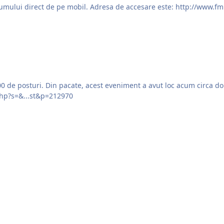
A fost instalat un modul care permite vizualizarea forumului direct de pe mobil. Adresa de 
0 de posturi. Din pacate, acest eveniment a avut loc acum circa do
php?s=&...st&p=212970