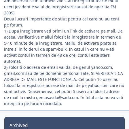
Am observat ca in ultimele zile s-au inregistrat foarte multi
useri (evident e valul de inregistrari cauzat de aparitia FM
2009).
Doua lucruri importante de stiut pentru cei care nu au cont
pe forum.
1) Dupa inregistrare veti primi un link de activare pe mail. De
aceea, verificati-va mailul folosit la inregistrare in termen de
5-10 minute de la inregistrare. Mailul de activare poate sa
intre si in folderul de spam/bulk. In cazul in care nu v-ati
activat contul in termen de 48 de ore, contul este sters
automat.
2) Folositi o adresa de email valida, de genul yahoo.com,
gmail.com sau de pe domenii personalizate. SI VERIFICATI CA
ADRESA DE MAIL ESTE FUNCTIONALA. Cel putin 10 useri au
folosit la inregistrare adrese de mail de pe yahoo.com care nu
sunt active. Deasemenea, cel putin 5 useri au folosit adrese
de mail la misto gen asasda@sad.com. In felul asta nu va veti
inregistra pe forum niciodata.
Archived