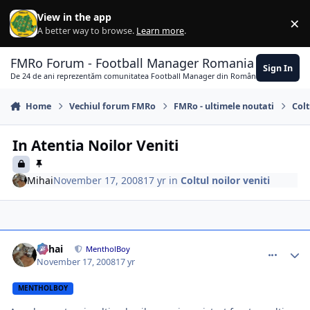
Skip to content
View in the app
×
Di
A better way to browse.
Learn more
.
FMRo Forum - Football Manager Romania
Sign In
De 24 de ani reprezentăm comunitatea Football Manager din România
Home
Vechiul forum FMRo
FMRo - ultimele noutati
Colt
In Atentia Noilor Veniti
Mihai
November 17, 2008
17 yr
in
Coltul noilor veniti
comment_250723
Author stats
Mihai
MentholBoy
November 17, 2008
17 yr
MENTHOLBOY