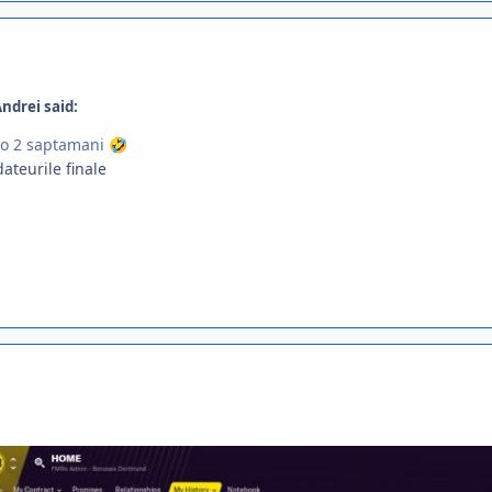
ndrei said:
eo 2 saptamani
🤣
pdateurile finale