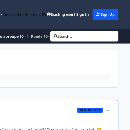
y
Discord
Leaderboard
Downloads
Existing user? Sign In
Sign Up
sau aproape 10
Runda 10 - Nota 10 cu felicitări sau aproape 10
Search...
comment_391
MENTHOLBOY
 în cel mai scurt timp? Vă spun eu: să îi ai pe toţi