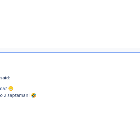
said:
ama?
😁
eo 2 saptamani
🤣