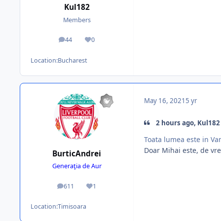
Kul182
Members
44
0
posts
Reputation
Location:
Bucharest
May 16, 2021
5 yr
2 hours ago, Kul182 
Toata lumea este in V
Doar Mihai este, de vr
BurticAndrei
Generaţia de Aur
611
1
posts
Reputation
Location:
Timisoara