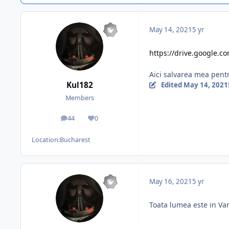
May 14, 2021
5 yr
https://drive.google.
Aici salvarea mea pent
Kul182
Edited
May 14, 2021
Members
44
0
posts
Reputation
Location:
Bucharest
May 16, 2021
5 yr
Toata lumea este in V