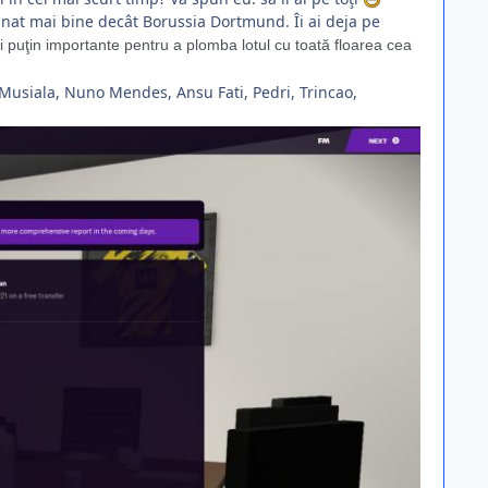
unat mai bine decât Borussia Dortmund. Îi ai deja pe
 puţin importante pentru a plomba lotul cu toată floarea cea
Musiala, Nuno Mendes, Ansu Fati, Pedri, Trincao,