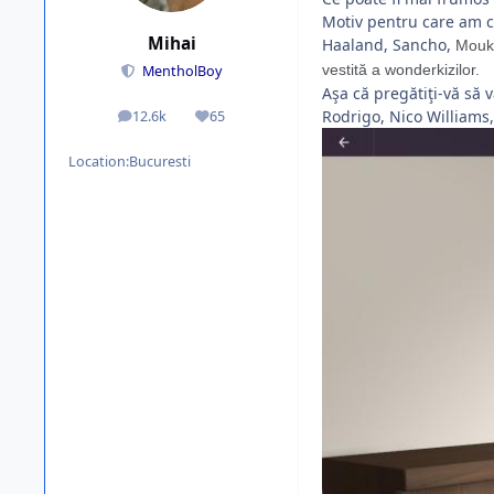
Motiv pentru care am că
Mihai
Haaland, Sancho,
Mouk
vestită a wonderkizilor.
MentholBoy
Aşa că pregătiţi-vă să
Rodrigo, Nico Williams
12.6k
65
posts
Reputation
Location:
Bucuresti