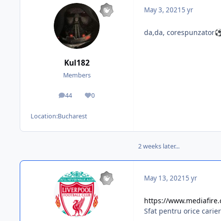
May 3, 2021
5 yr
da,da, corespunzator
Kul182
Members
44
0
posts
Reputation
Location:
Bucharest
2 weeks later...
May 13, 2021
5 yr
https://www.mediafire
Sfat pentru orice cari