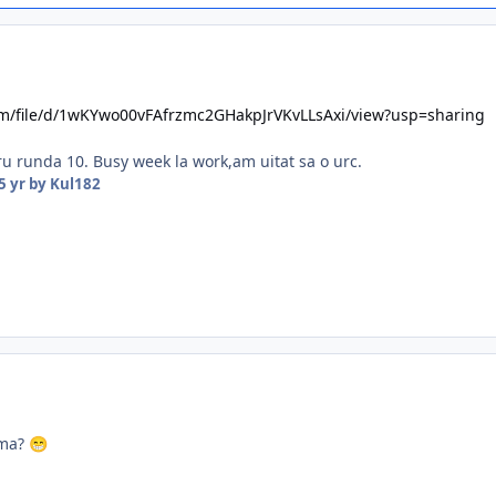
com/file/d/1wKYwo00vFAfrzmc2GHakpJrVKvLLsAxi/view?usp=sharing
ru runda 10. Busy week la work,am uitat sa o urc.
5 yr
by Kul182
ama?
😁