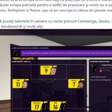
utat echipa potrivită pentru o astfel de provocare şi nimic nu a s
oko
, Bellingham si Reyna, aşa că am renunţat la câteva din piesele mai
 vă puneţi talentele în valoare cu nume precum Camavinga, Davies, 
,
Vandevoordt
şi mulţi alţii.