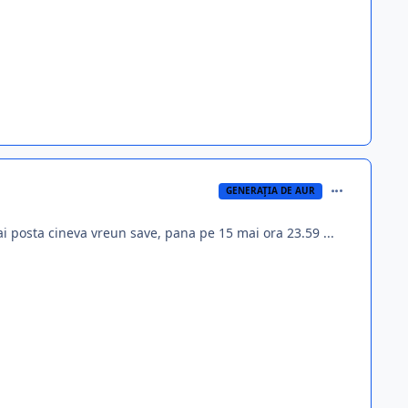
comment_391
GENERAŢIA DE AUR
mai posta cineva vreun save, pana pe 15 mai ora 23.59 ...