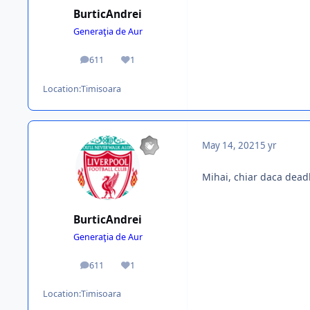
BurticAndrei
Generaţia de Aur
611
1
posts
Reputation
Location:
Timisoara
May 14, 2021
5 yr
Mihai, chiar daca deadl
BurticAndrei
Generaţia de Aur
611
1
posts
Reputation
Location:
Timisoara