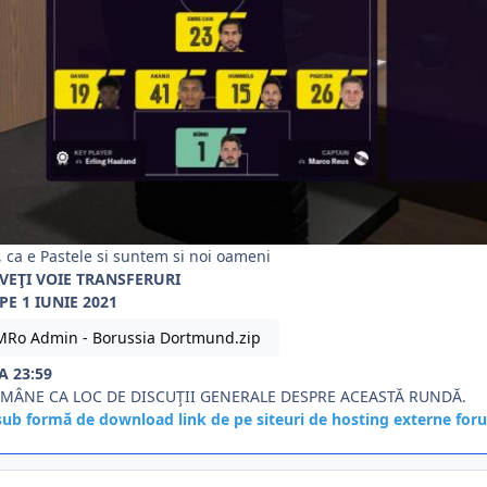
 ca e Pastele si suntem si noi oameni
VEŢI VOIE TRANSFERURI
PE 1 IUNIE 2021
MRo Admin - Borussia Dortmund.zip
A 23:59
ĂMÂNE CA LOC DE DISCUŢII GENERALE DESPRE ACEASTĂ RUNDĂ.
 sub formă de download link de pe siteuri de hosting externe for