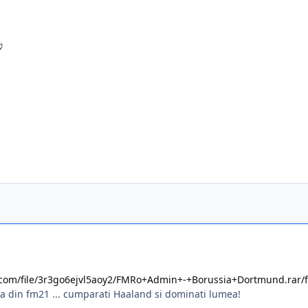
⚽
.com/file/3r3go6ejvl5aoy2/FMRo+Admin+-+Borussia+Dortmund.rar/f
era din fm21 ... cumparati Haaland si dominati lumea!