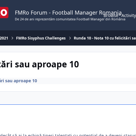
FMRo Forum - Football Manager Romania
Browse
Activit
De 24 de ani reprezentăm comunitatea Football Manager din România
 2021
FMRo Sisyphus Challenges
Runda 10 - Nota 10 cu felicitări 
tări sau aproape 10
ări sau aproape 10
ecât să ai la echipă tineri talentaţi cu potenţial de a deveni staruri