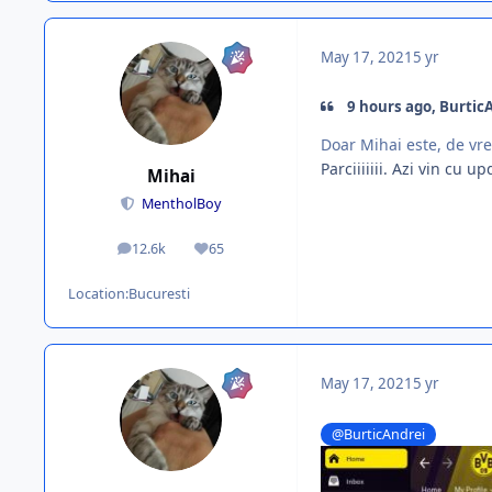
May 17, 2021
5 yr
9 hours ago, BurticA
Doar Mihai este, de vr
Parciiiiiii. Azi vin cu u
Mihai
MentholBoy
12.6k
65
posts
Reputation
Location:
Bucuresti
May 17, 2021
5 yr
@BurticAndrei