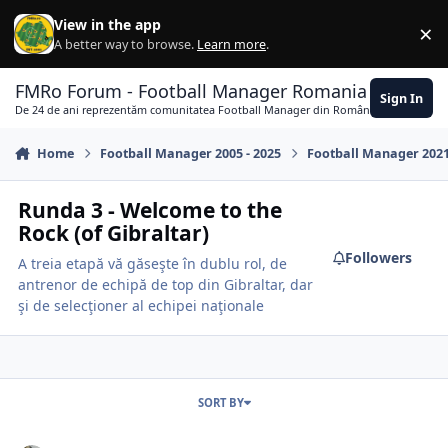
Skip to content
View in the app
×
Di
A better way to browse.
Learn more
.
FMRo Forum - Football Manager Romania
Sign In
De 24 de ani reprezentăm comunitatea Football Manager din România
Home
Football Manager 2005 - 2025
Football Manager 202
Runda 3 - Welcome to the
Rock (of Gibraltar)
Followers
A treia etapă vă găseşte în dublu rol, de
antrenor de echipă de top din Gibraltar, dar
şi de selecţioner al echipei naţionale
SORT BY
Înscrieri şi clasamente de etapă runda 3 - Welcome to the Rock