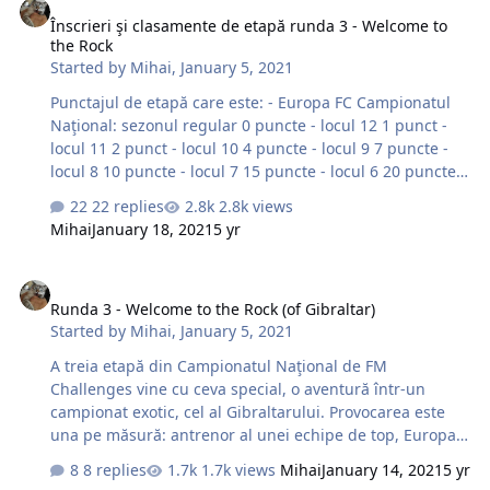
Înscrieri şi clasamente de etapă runda 3 - Welcome to
the Rock
Started by
Mihai
,
January 5, 2021
Punctajul de etapă care este: - Europa FC Campionatul
Naţional: sezonul regular 0 puncte - locul 12 1 punct -
locul 11 2 punct - locul 10 4 puncte - locul 9 7 puncte -
locul 8 10 puncte - locul 7 15 puncte - locul 6 20 puncte -
locul 5 25 puncte - locul 4 30 puncte - locul 3 40 puncte -
22 replies
2.8k views
locul 2 50 puncte - locul 1 play-out 0 puncte - locul 12 1
Mihai
January 18, 2021
5 yr
punct - locul 11 2…
Runda 3 - Welcome to the Rock (of Gibraltar)
Runda 3 - Welcome to the Rock (of Gibraltar)
Started by
Mihai
,
January 5, 2021
A treia etapă din Campionatul Naţional de FM
Challenges vine cu ceva special, o aventură într-un
campionat exotic, cel al Gibraltarului. Provocarea este
una pe măsură: antrenor al unei echipe de top, Europa
FC, dar şi al naţionalei Gibraltarului. Obiective la club: -
8 replies
1.7k views
Mihai
January 14, 2021
5 yr
câştigarea titlului - un parcurs cât mai onorabil în Liga