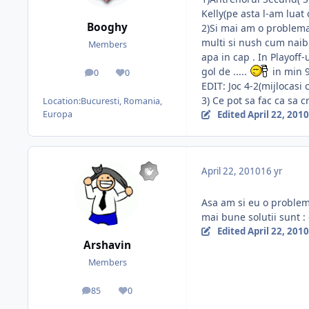
Kelly(pe asta l-am luat 
Booghy
2)Si mai am o problema 
multi si nush cum naibi
Members
apa in cap . In Playoff
gol de .....
in min 9
0
0
posts
Reputation
EDIT: Joc 4-2(mijlocasi 
3) Ce pot sa fac ca sa
Location:
Bucuresti, Romania,
Edited
April 22, 2010
Europa
April 22, 2010
16 yr
Asa am si eu o problema
mai bune solutii sunt : 
Edited
April 22, 2010
Arshavin
Members
85
0
posts
Reputation