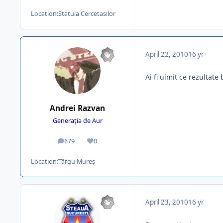
Location:
Statuia Cercetasilor
April 22, 2010
16 yr
Ai fi uimit ce rezultate
Andrei Razvan
Generaţia de Aur
679
0
posts
Reputation
Location:
Târgu Mureș
April 23, 2010
16 yr