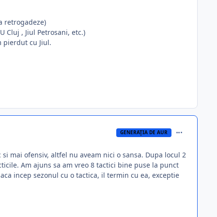
sa retrogadeze)
luj , Jiul Petrosani, etc.)
 pierdut cu Jiul.
comment_288
GENERAŢIA DE AUR
 si mai ofensiv, altfel nu aveam nici o sansa. Dupa locul 2
ticile. Am ajuns sa am vreo 8 tactici bine puse la punct
aca incep sezonul cu o tactica, il termin cu ea, exceptie