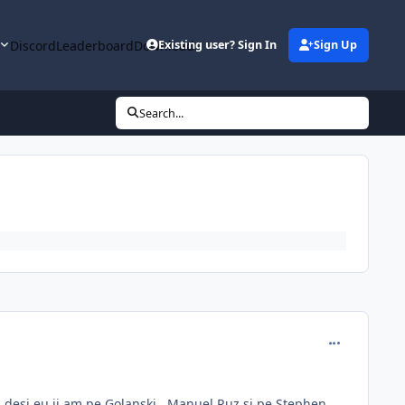
y
Discord
Leaderboard
Downloads
Existing user? Sign In
Sign Up
Search...
comment_288
 desi eu ii am pe Golanski , Manuel Ruz si pe Stephen