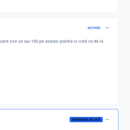
comment_288
AUTHOR
 zice sa iau 100 pe aceiasi pozitie si cred ca de la
comment_288
GENERAŢIA DE AUR