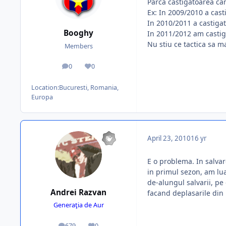
Parca castigatoarea ca
Ex: In 2009/2010 a cast
In 2010/2011 a castigat
Booghy
In 2011/2012 am castiga
Nu stiu ce tactica sa ma
Members
0
0
posts
Reputation
Location:
Bucuresti, Romania,
Europa
April 23, 2010
16 yr
E o problema. In salvar
in primul sezon, am lua
de-alungul salvarii, pe
Andrei Razvan
facand deplasarile din 
Generaţia de Aur
679
0