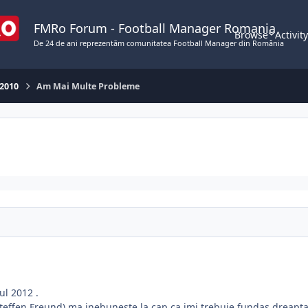
FMRo Forum - Football Manager Romania
Browse
Activit
De 24 de ani reprezentăm comunitatea Football Manager din România
 2010
Am Mai Multe Probleme
ul 2012 .
teffen Freund) ma inebuneste la cap ca imi trebuie fundas dreapta