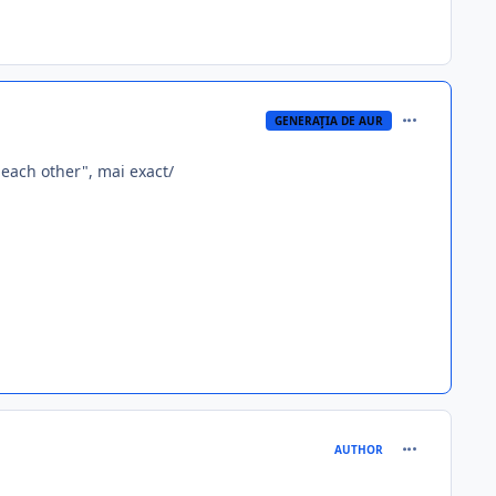
comment_288
GENERAŢIA DE AUR
r each other", mai exact/
comment_288
AUTHOR