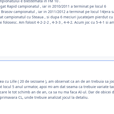
mpionatului e blestemata in FM 10 .
igat Rapid campionatul , iar in 2010/2011 a terminat pe locul 6
 Brasov campionatul , iar in 2011/2012 a terminat pe locul 14(era 
t campionatul cu Steaua , si dupa 6 meciuri jucate(am pierdut cu U C
i folosesc. Am folosit 4-2-2-2 , 4-3-3 , 4-4-2. Acum joc cu 5-4-1 si am
ea cu Lille ( 20 de sezoane ), am observat ca an de an trebuia sa joc
t locul 5 anul urmator, apoi mi-am dat seama ca trebuie variate tac
 care le tot schimb an de an, ca sa nu ma faca AI-ul. Dar de obicei d
primavara CL, unde trebuie analizat jocul la detaliu.