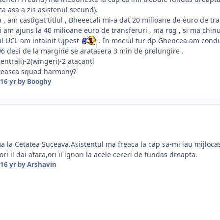
ca asa a zis asistenul secund).
, am castigat titlul , Bheeecali mi-a dat 20 milioane de euro de tra
 am ajuns la 40 milioane euro de transferuri , ma rog , si ma chinu
-ul UCL am intalnit Ujpest
. In meciul tur dp Ghencea am condus
6 desi de la margine se aratasera 3 min de prelungire .
centrali)-2(wingeri)-2 atacanti
 creasca squad harmony?
16 yr
by Booghy
 la Cetatea Suceava.Asistentul ma freaca la cap sa-mi iau mijlocas
ori il dai afara,ori il ignori la acele cereri de fundas dreapta.
16 yr
by Arshavin