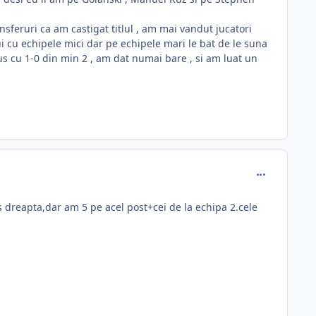
nsferuri ca am castigat titlul , am mai vandut jucatori
i cu echipele mici dar pe echipele mari le bat de le suna
 cu 1-0 din min 2 , am dat numai bare , si am luat un
comment_288
 dreapta,dar am 5 pe acel post+cei de la echipa 2.cele