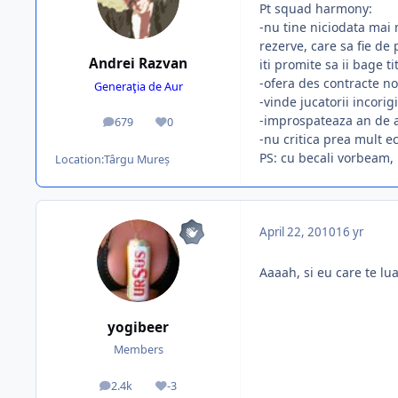
Pt squad harmony:
-nu tine niciodata mai 
rezerve, care sa fie de
Andrei Razvan
iti promite sa ii bage tit
-ofera des contracte no
Generaţia de Aur
-vinde jucatorii incorig
-improspateaza an de a
679
0
posts
Reputation
-nu critica prea mult e
PS: cu becali vorbeam, 
Location:
Târgu Mureș
April 22, 2010
16 yr
Aaaah, si eu care te lua
yogibeer
Members
2.4k
-3
posts
Reputation