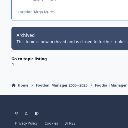
posts
Reputation
Location:
Târgu Mureș
Archived
This topic is now archived and is closed to further replies.
Go to topic listing
Home
Football Manager 2005 - 2025
Football Manager
Light Mode
Dark Mode
System Preference
Privacy Policy
Cookies
RSS