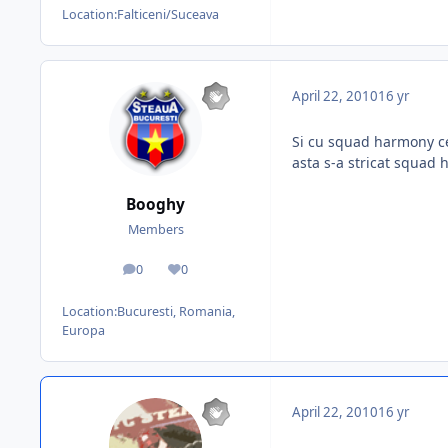
Location:
Falticeni/Suceava
April 22, 2010
16 yr
Si cu squad harmony ce
asta s-a stricat squad
Booghy
Members
0
0
posts
Reputation
Location:
Bucuresti, Romania,
Europa
April 22, 2010
16 yr