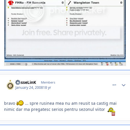
comment_216327
Author stats
HesseLinK
Members
January 24, 2008
18 yr
bravo
... spre rusinea mea nu am reusit sa castig mai
nimic dar ma pregatesc serios pentru sezonul viitor
comment_216622
Author stats