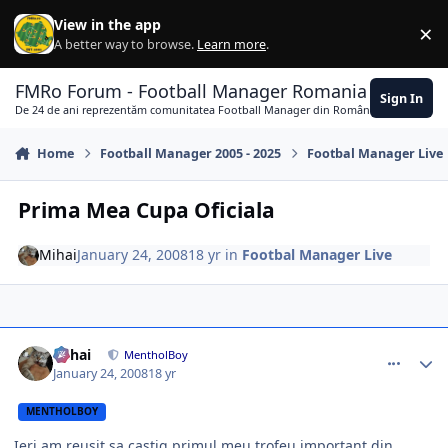
Skip to content
View in the app
×
Di
A better way to browse.
Learn more
.
FMRo Forum - Football Manager Romania
Sign In
De 24 de ani reprezentăm comunitatea Football Manager din România
Home
Football Manager 2005 - 2025
Footbal Manager Live
Prima Mea Cupa Oficiala
Mihai
January 24, 2008
18 yr
in
Footbal Manager Live
comment_216312
Author stats
Mihai
MentholBoy
January 24, 2008
18 yr
MENTHOLBOY
Ieri am reusit sa castig primul meu trofeu important din