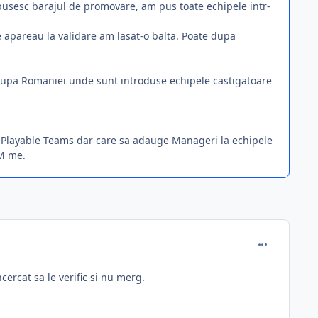
 busesc barajul de promovare, am pus toate echipele intr-
e apareau la validare am lasat-o balta. Poate dupa
 Cupa Romaniei unde sunt introduse echipele castigatoare
o Playable Teams dar care sa adauge Manageri la echipele
PM me.
comment_395
ncercat sa le verific si nu merg.