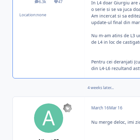
6.3k
47
In L4 doar Giurgiu are 
posts
Reputation
o serie si se va juca doa
Location:
none
Am incercat si sa edite
update-ul final din mar
Nu m-am atins de L3 un
de L4 in loc de castiga
Pentru cei deranjati (
din L4-L6 rezultand ast
4 weeks later...
March 16
Mar 16
Nu merge deloc, imi zice