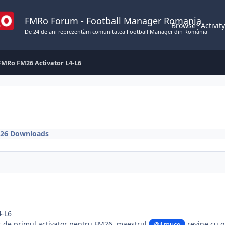
FMRo Forum - Football Manager Romania
Browse
Activit
De 24 de ani reprezentăm comunitatea Football Manager din România
FMRo FM26 Activator L4-L6
26 Downloads
4-L6
 de primul activator pentru FM26, maestrul
revine cu o
@il muce