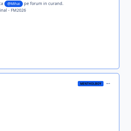
rca
pe forum in curand.
@Mihai
ginal - FM2026
comment_395
MENTHOLBOY