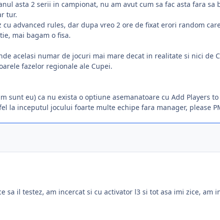
anul asta 2 serii in campionat, nu am avut cum sa fac asta fara sa
r tur.
z cu advanced rules, dar dupa vreo 2 ore de fixat erori random car
tie, mai bagam o fisa.
de acelasi numar de jocuri mai mare decat in realitate si nici de
toarele fazelor regionale ale Cupei.
cum sunt eu) ca nu exista o optiune asemanatoare cu Add Players t
fel la inceputul jocului foarte multe echipe fara manager, please 
 sa il testez, am incercat si cu activator l3 si tot asa imi zice, am i