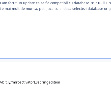
3 am facut un update ca sa fie compatibil cu database 26.2.0 - il u
6 e mai mult de munca, poti juca cu el daca selectezi database ori
//bit.ly/fmroactivatorL3springedition