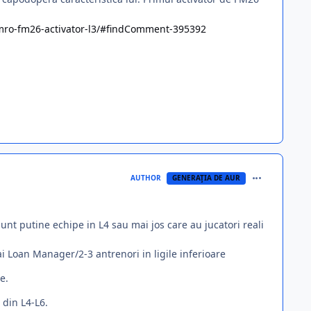
fmro-fm26-activator-l3/#findComment-395392
comment_395
AUTHOR
GENERAŢIA DE AUR
 sunt putine echipe in L4 sau mai jos care au jucatori reali
ai Loan Manager/2-3 antrenori in ligile inferioare
e.
 din L4-L6.