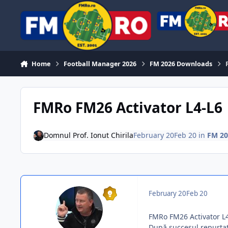
Skip to content
Home
Football Manager 2026
FM 2026 Downloads
FMRo FM26 Activator L4-L6
Domnul Prof. Ionut Chirila
February 20
Feb 20
in
FM 20
February 20
Feb 20
FMRo FM26 Activator L
După succesul repurtat