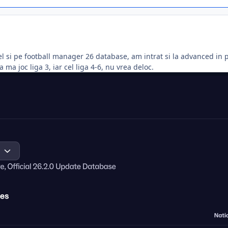
fel si pe football manager 26 database, am intrat si la advanced in p
 ma joc liga 3, iar cel liga 4-6, nu vrea deloc.