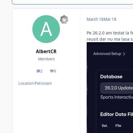
March 18
Mar 18
Pe 26.2.0 am testat la 
reusit dar nu ma lasa sa
AlbertCR
Members
2
0
posts
Reputation
Location:
Petrosani