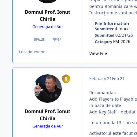
pentru România care vă
Domnul Prof. Ionut
Instrucţiunile sunt acel
Chirila
File Information
Generaţia de Aur
il muce
Submitter
02/21/26
Submitted
6.3k
47
posts
Reputation
FM 2026
Category
Location:
none
View File
February 21
Feb 21
Recomandari:
Add Players to Playable 
in baza de date
Domnul Prof. Ionut
Add Key Staff - debifat
Chirila
- e un bug la L3 - nu su
Generaţia de Aur
Activatorul este facut c