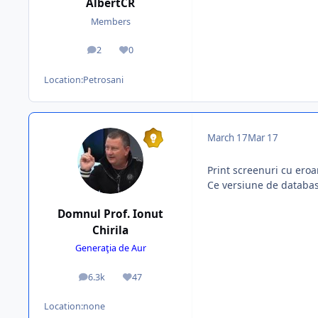
AlbertCR
Members
2
0
posts
Reputation
Location:
Petrosani
March 17
Mar 17
Print screenuri cu eroa
Ce versiune de database
Domnul Prof. Ionut
Chirila
Generaţia de Aur
6.3k
47
posts
Reputation
Location:
none