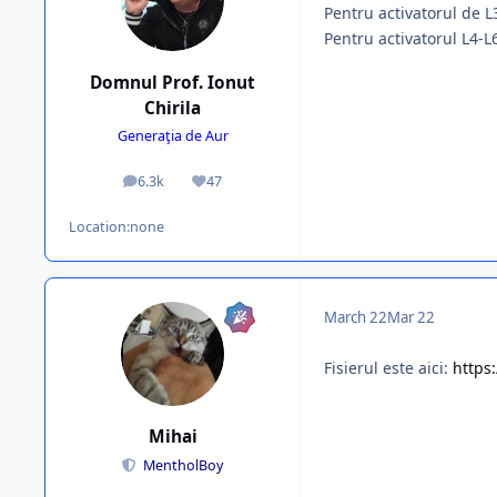
Pentru activatorul de L
Pentru activatorul L4-L
Domnul Prof. Ionut
Chirila
Generaţia de Aur
6.3k
47
posts
Reputation
Location:
none
March 22
Mar 22
Fisierul este aici:
https:
Mihai
MentholBoy