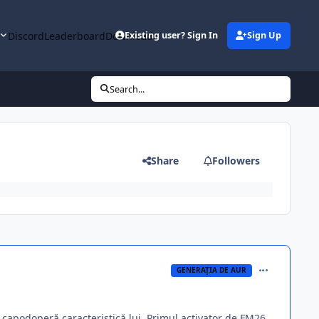
y
Discord
Leaderboard
Downloads
Existing user? Sign In
Sign Up
Search...
Share
Followers
comment_395
GENERAŢIA DE AUR
 capodoperă caracteristică lui. Primul activator de FM26