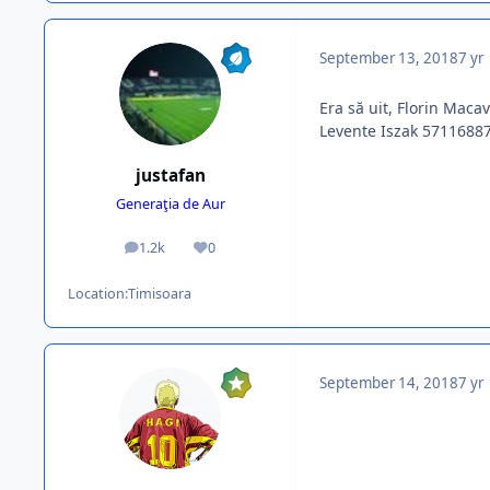
September 13, 2018
7 yr
Era să uit, Florin Maca
Levente Iszak 57116887 
justafan
Generaţia de Aur
1.2k
0
posts
Reputation
Location:
Timisoara
September 14, 2018
7 yr