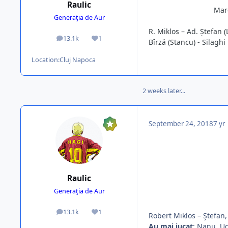
Raulic
Marc
Generaţia de Aur
R. Miklos – Ad. Ștefan 
13.1k
1
posts
Reputation
Bîrză (Stancu) - Silaghi
Location:
Cluj Napoca
2 weeks later...
September 24, 2018
7 yr
Raulic
Generaţia de Aur
13.1k
1
posts
Reputation
Robert Miklos – Ştefan, 
Au mai jucat
: Nanu, Ud