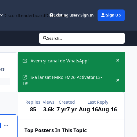
y
Discord
Leaderboard
Downloads
Existing user? Sign In
Sign Up
Search...
Announcements
Avem şi canal de WhatsApp!
Hide an
ers
S-a lansat FMRo FM26 Activator L3-
Hide an
L6!
Replies
Views
Created
Last Reply
85
3.6k
7 yr
7 yr
Aug 16
Aug 16
comment_370803
Top Posters In This Topic