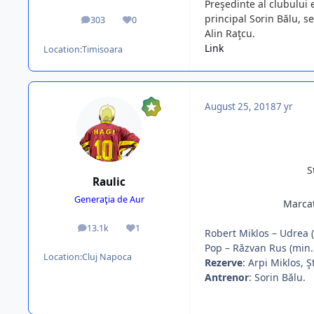
Preşedinte al clubului 
principal Sorin Bălu, s
303
0
posts
Reputation
Alin Raţcu.
Link
Location:
Timisoara
August 25, 2018
7 yr
S
Raulic
Generaţia de Aur
Marcat
13.1k
1
posts
Reputation
Robert Miklos – Udrea (
Pop – Răzvan Rus (min. 8
Location:
Cluj Napoca
Rezerve
: Arpi Miklos, Ş
Antrenor
: Sorin Bălu.