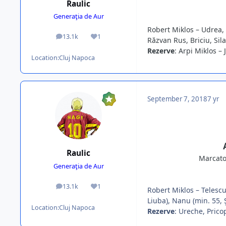
Raulic
Generaţia de Aur
Robert Miklos – Udrea, 
13.1k
1
posts
Reputation
Răzvan Rus, Briciu, Sila
Rezerve
: Arpi Miklos –
Location:
Cluj Napoca
September 7, 2018
7 yr
Raulic
Marcator
Generaţia de Aur
13.1k
1
posts
Reputation
Robert Miklos – Telescu
Liuba), Nanu (min. 55, Ş
Location:
Cluj Napoca
Rezerve
: Ureche, Pricop