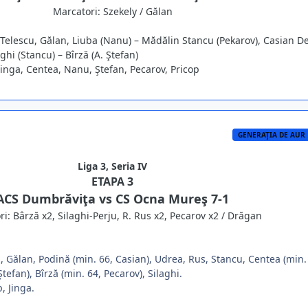
Marcatori: Szekely / Gălan
Telescu, Gălan, Liuba (Nanu) – Mădălin Stancu (Pekarov), Casian De
ghi (Stancu) – Bîrză (A. Ştefan)
 Jinga, Centea, Nanu, Ştefan, Pecarov, Pricop
GENERAŢIA DE AUR
Liga 3, Seria IV
ETAPA 3
ACS Dumbrăviţa vs CS Ocna Mureş 7-1
i: Bârză x2, Silaghi-Perju, R. Rus x2, Pecarov x2 / Drăgan
, Gălan, Podină (min. 66, Casian), Udrea, Rus, Stancu, Centea (min.
tefan), Bîrză (min. 64, Pecarov), Silaghi.
, Jinga.