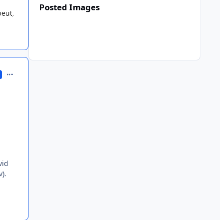
Posted Images
peut,
comment_371177
vid
v).