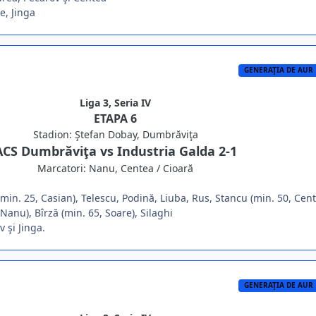
e, Jinga
GENERAŢIA DE AUR
Liga 3, Seria IV
ETAPA 6
Stadion: Ştefan Dobay, Dumbrăviţa
ACS Dumbrăviţa vs Industria Galda 2-1
Marcatori: Nanu, Centea / Cioară
min. 25, Casian), Telescu, Podină, Liuba, Rus, Stancu (min. 50, Cent
 Nanu), Bîrză (min. 65, Soare), Silaghi
v şi Jinga.
GENERAŢIA DE AUR