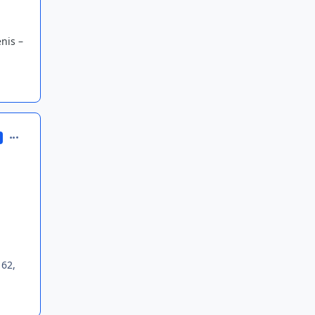
nis –
comment_371675
 62,