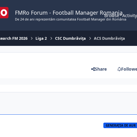
FMRo Forum - Football Manager Romania
Browse
Activit
De 24 de ani reprezentăm comunitatea Football Manager din România
esearch FM 2026
Liga 2
CSC Dumbrăviţa
ACS Dumbrăviţa
Share
Follow
GENERAŢIA DE AUR