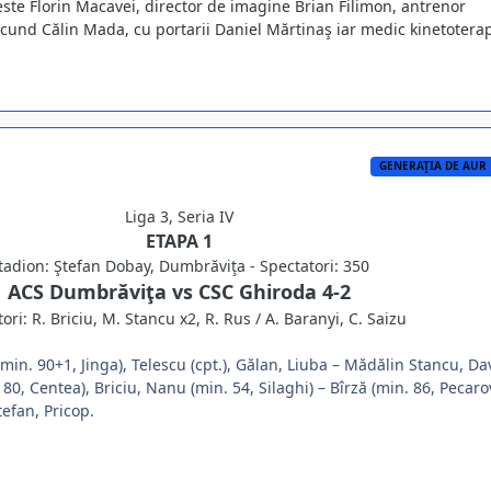
este Florin Macavei, director de imagine Brian Filimon, antrenor
ecund Călin Mada, cu portarii Daniel Mărtinaş iar medic kinetotera
GENERAŢIA DE AUR
Liga 3, Seria IV
ETAPA 1
tadion: Ştefan Dobay, Dumbrăviţa - Spectatori: 350
ACS Dumbrăviţa vs CSC Ghiroda 4-2
ori: R. Briciu, M. Stancu x2, R. Rus / A. Baranyi, C. Saizu
min. 90+1, Jinga), Telescu (cpt.), Gălan, Liuba – Mădălin Stancu, Da
0, Centea), Briciu, Nanu (min. 54, Silaghi) – Bîrză (min. 86, Pecaro
tefan, Pricop.