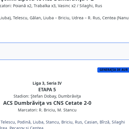
atori: Poiană x2, Trabalka x3, Vasinc x2 / Silaghi, Rus
(Liuba), Telescu, Gălan, Liuba – Briciu, Udrea – R. Rus, Centea (Nanu
GENERAŢIA DE AUR
Liga 3, Seria IV
ETAPA 5
Stadion: Ştefan Dobay, Dumbrăviţa
ACS Dumbrăviţa vs CNS Cetate 2-0
Marcatori: R. Briciu, M. Stancu
Telescu, Podină, Liuba, Stancu, Briciu, Rus, Casian, Bîrză, Silaghi
rea, Pecarov şi Centea