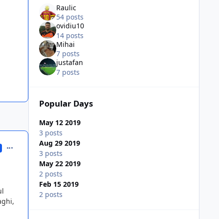
Raulic
54 posts
ovidiu10
14 posts
Mihai
7 posts
justafan
7 posts
Popular Days
May 12 2019
3 posts
Aug 29 2019
comment_371104
3 posts
May 22 2019
2 posts
Feb 15 2019
ul
2 posts
aghi,