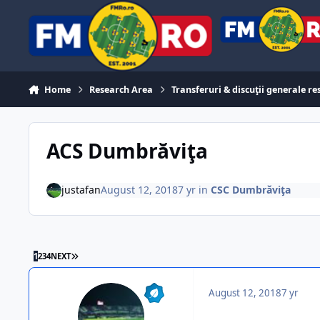
Skip to content
Home
Research Area
Transferuri & discuţii generale r
ACS Dumbrăviţa
justafan
August 12, 2018
7 yr
in
CSC Dumbrăviţa
LAST PAGE
1
2
3
4
NEXT
August 12, 2018
7 yr