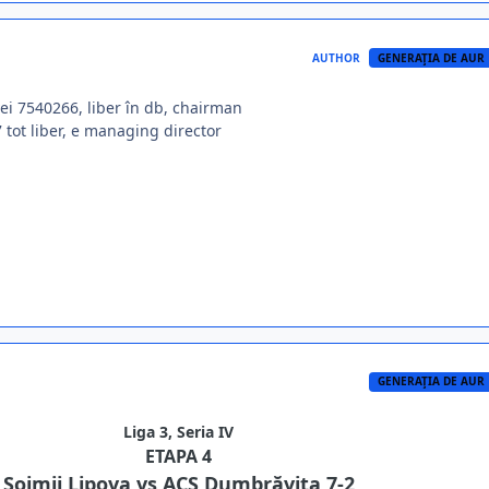
AUTHOR
GENERAŢIA DE AUR
vei 7540266, liber în db, chairman
tot liber, e managing director
GENERAŢIA DE AUR
Liga 3, Seria IV
ETAPA 4
Şoimii Lipova vs ACS Dumbrăviţa 7-2