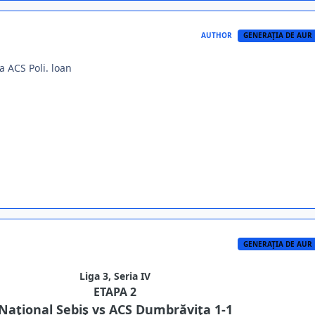
AUTHOR
GENERAŢIA DE AUR
a ACS Poli. loan
GENERAŢIA DE AUR
Liga 3, Seria IV
ETAPA 2
Naţional Sebiş vs ACS Dumbrăviţa 1-1