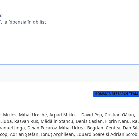
r.
 la Ripensia în db list
ROMANIA RESEARCH TEAM
rt Miklos, Mihai Ureche, Arpad Miklos – David Pop, Cristian Gălan,
n Liuba, Răzvan Rus, Mădălin Stancu, Denis Casian, Florin Nanu, Ra
Emanuel Jinga, Deian Pecarov, Mihai Udrea, Bogdan Centea, Dan Sil
cop, Adrian Ştefan, Ionuţ Arghilean, Eduard Soare şi Adrian Scrob.