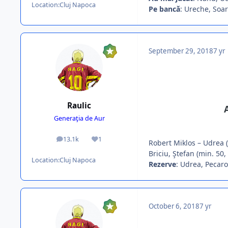
Location:
Cluj Napoca
Pe bancă
: Ureche, Soar
September 29, 2018
7 yr
Raulic
Generaţia de Aur
13.1k
1
posts
Reputation
Robert Miklos – Udrea (
Briciu, Ştefan (min. 50,
Location:
Cluj Napoca
Rezerve
: Udrea, Pecaro
October 6, 2018
7 yr