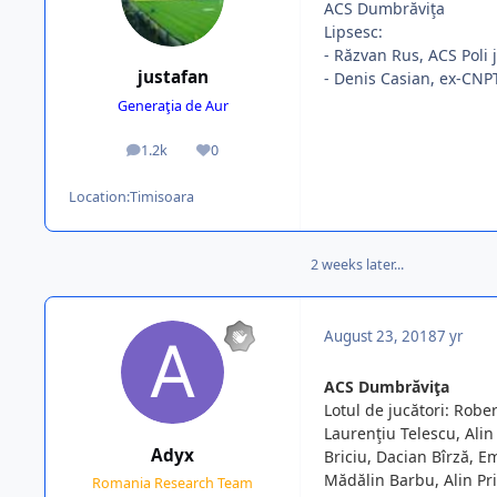
ACS Dumbrăviţa
Lipsesc:
- Răzvan Rus, ACS Poli j
justafan
- Denis Casian, ex-CNPT,
Generaţia de Aur
1.2k
0
posts
Reputation
Location:
Timisoara
2 weeks later...
August 23, 2018
7 yr
ACS Dumbrăviţa
Lotul de jucători: Robe
Laurenţiu Telescu, Ali
Adyx
Briciu, Dacian Bîrză, 
Mădălin Barbu, Alin Pri
Romania Research Team