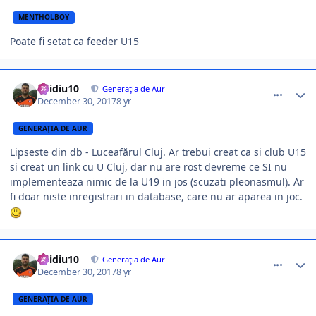
MENTHOLBOY
Poate fi setat ca feeder U15
comment_365824
Author stats
ovidiu10
Generaţia de Aur
December 30, 2017
8 yr
GENERAŢIA DE AUR
Lipseste din db - Luceafărul Cluj. Ar trebui creat ca si club U15
si creat un link cu U Cluj, dar nu are rost devreme ce SI nu
implementeaza nimic de la U19 in jos (scuzati pleonasmul). Ar
fi doar niste inregistrari in database, care nu ar aparea in joc.
comment_365834
Author stats
ovidiu10
Generaţia de Aur
December 30, 2017
8 yr
GENERAŢIA DE AUR