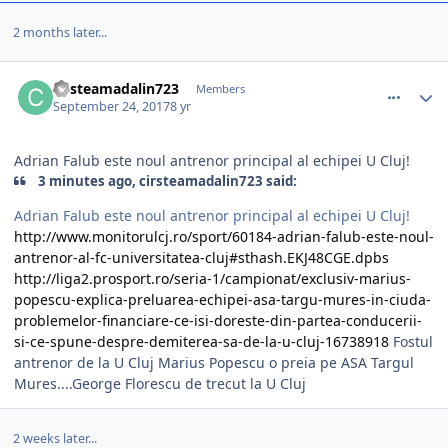
2 months later...
comment_363644
Author stats
cirsteamadalin723
Members
September 24, 2017
8 yr
Adrian Falub este noul antrenor principal al echipei U Cluj!
3 minutes ago, cirsteamadalin723 said:
Adrian Falub este noul antrenor principal al echipei U Cluj!
http://www.monitorulcj.ro/sport/60184-adrian-falub-este-noul-
antrenor-al-fc-universitatea-cluj#sthash.EKJ48CGE.dpbs
http://liga2.prosport.ro/seria-1/campionat/exclusiv-marius-
popescu-explica-preluarea-echipei-asa-targu-mures-in-ciuda-
problemelor-financiare-ce-isi-doreste-din-partea-conducerii-
si-ce-spune-despre-demiterea-sa-de-la-u-cluj-16738918
Fostul
antrenor de la U Cluj Marius Popescu o preia pe ASA Targul
Mures....George Florescu de trecut la U Cluj
2 weeks later...