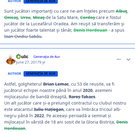
AUTHOR
GENERAŢIA DE AUR
Sunt jucători importanţi cu care ne-am înţeles precum
Albuţ
,
Onicaş
,
Ursu
,
Micaş
de la Satu Mare,
Cordoş
care e fostul
jucător de la Luceafărul Oradea. Am reuşit să transferăm şi
un jucător foarte talentat şi tânăr,
Denis Hordouan
- a spus
Ioan Ovidiu Sabău
.
comment_361881
Author stats
Raulic
Generaţia de Aur
June 27, 2017
9 yr
AUTHOR
GENERAŢIA DE AUR
Astfel, golgheterul
Brian Lemac
, cu 53 de reușite, va fi
jucătorul echipei noastre până în anul
2020
, asemeni
mijlocașului de bandă dreaptă,
Rareș Takacs
.
Un alt jucător care și-a prelungit contractul cu clubul nostru
este atacantul
Iuliu Hațiegan
, care va îmbrăca tricoul alb-
negru până în
2022
. Pe aceeași perioadă a semnat și
mijlocașul în vârstă de 18 ani sosit de la Gloria Bistrița,
Denis
Hordouan
.