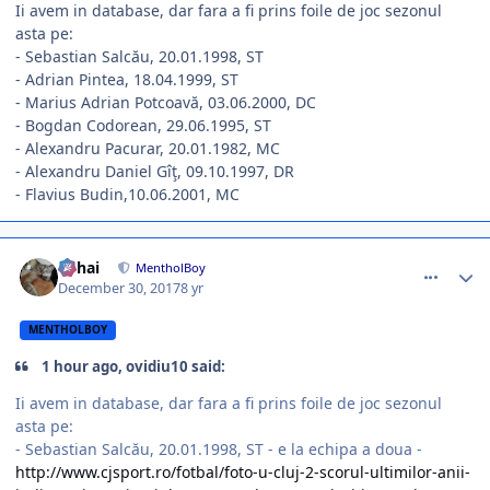
Ii avem in database, dar fara a fi prins foile de joc sezonul
asta pe:
- Sebastian Salcău, 20.01.1998, ST
- Adrian Pintea, 18.04.1999, ST
- Marius Adrian Potcoavă, 03.06.2000, DC
- Bogdan Codorean, 29.06.1995, ST
- Alexandru Pacurar, 20.01.1982, MC
- Alexandru Daniel Gîţ, 09.10.1997, DR
- Flavius Budin,10.06.2001, MC
comment_365838
Author stats
Mihai
MentholBoy
December 30, 2017
8 yr
MENTHOLBOY
1 hour ago, ovidiu10 said:
Ii avem in database, dar fara a fi prins foile de joc sezonul
asta pe:
- Sebastian Salcău, 20.01.1998, ST - e la echipa a doua -
http://www.cjsport.ro/fotbal/foto-u-cluj-2-scorul-ultimilor-anii-