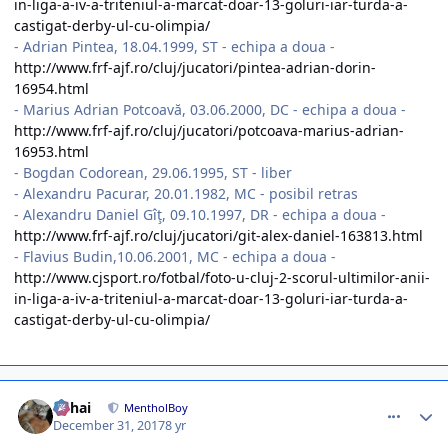
in-liga-a-iv-a-triteniul-a-marcat-doar-13-goluri-iar-turda-a-
castigat-derby-ul-cu-olimpia/
- Adrian Pintea, 18.04.1999, ST - echipa a doua -
http://www.frf-ajf.ro/cluj/jucatori/pintea-adrian-dorin-
16954.html
- Marius Adrian Potcoavă, 03.06.2000, DC - echipa a doua -
http://www.frf-ajf.ro/cluj/jucatori/potcoava-marius-adrian-
16953.html
- Bogdan Codorean, 29.06.1995, ST - liber
- Alexandru Pacurar, 20.01.1982, MC - posibil retras
- Alexandru Daniel Gîţ, 09.10.1997, DR - echipa a doua -
http://www.frf-ajf.ro/cluj/jucatori/git-alex-daniel-163813.html
- Flavius Budin,10.06.2001, MC - echipa a doua -
http://www.cjsport.ro/fotbal/foto-u-cluj-2-scorul-ultimilor-anii-
in-liga-a-iv-a-triteniul-a-marcat-doar-13-goluri-iar-turda-a-
castigat-derby-ul-cu-olimpia/
comment_365849
Author stats
Mihai
MentholBoy
December 31, 2017
8 yr