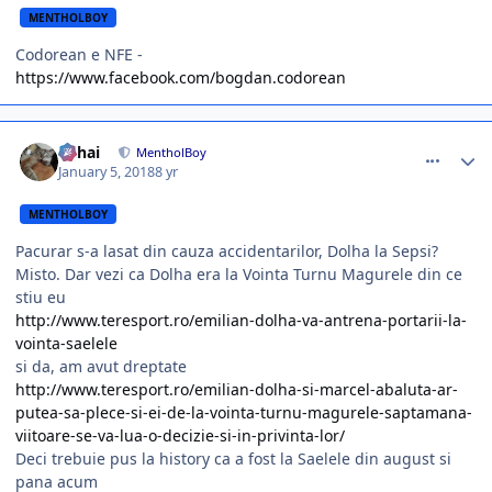
MENTHOLBOY
Codorean e NFE -
https://www.facebook.com/bogdan.codorean
comment_366032
Author stats
Mihai
MentholBoy
January 5, 2018
8 yr
MENTHOLBOY
Pacurar s-a lasat din cauza accidentarilor, Dolha la Sepsi?
Misto. Dar vezi ca Dolha era la Vointa Turnu Magurele din ce
stiu eu
http://www.teresport.ro/emilian-dolha-va-antrena-portarii-la-
vointa-saelele
si da, am avut dreptate
http://www.teresport.ro/emilian-dolha-si-marcel-abaluta-ar-
putea-sa-plece-si-ei-de-la-vointa-turnu-magurele-saptamana-
viitoare-se-va-lua-o-decizie-si-in-privinta-lor/
Deci trebuie pus la history ca a fost la Saelele din august si
pana acum