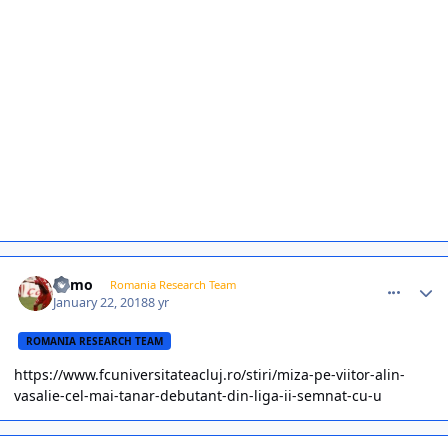
comment_366692
Author stats
Mimo
Romania Research Team
January 22, 2018
8 yr
ROMANIA RESEARCH TEAM
https://www.fcuniversitateacluj.ro/stiri/miza-pe-viitor-alin-
vasalie-cel-mai-tanar-debutant-din-liga-ii-semnat-cu-u
comment_366693
Author stats