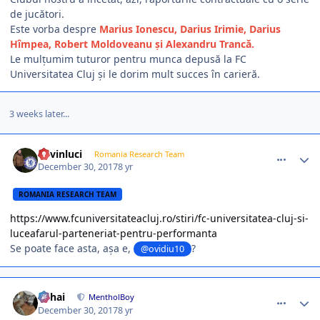
de jucători.
Este vorba despre
Marius Ionescu, Darius Irimie, Darius
Hîmpea, Robert Moldoveanu și Alexandru Trancă.
Le mulțumim tuturor pentru munca depusă la FC
Universitatea Cluj și le dorim mult succes în carieră.
3 weeks later...
comment_365817
Author stats
kevinluci
Romania Research Team
December 30, 2017
8 yr
ROMANIA RESEARCH TEAM
https://www.fcuniversitateacluj.ro/stiri/fc-universitatea-cluj-si-
luceafarul-parteneriat-pentru-performanta
Se poate face asta, așa e,
?
@ovidiu10
comment_365818
Author stats
Mihai
MentholBoy
December 30, 2017
8 yr