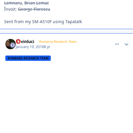
Lemnaru
,
Brian Lemac
Învoit:
George Florescu
Sent from my SM-A510F using Tapatalk
comment_366617
Author stats
kevinluci
Romania Research Team
January 19, 2018
8 yr
ROMANIA RESEARCH TEAM