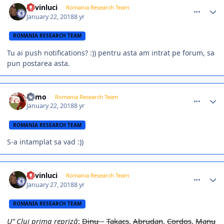
kevinluci
Romania Research Team
January 22, 2018
8 yr
ROMANIA RESEARCH TEAM
Tu ai push notifications? :)) pentru asta am intrat pe forum, sa
pun postarea asta.
comment_366695
Author stats
Mimo
Romania Research Team
January 22, 2018
8 yr
ROMANIA RESEARCH TEAM
S-a intamplat sa vad :))
comment_366879
Author stats
kevinluci
Romania Research Team
January 27, 2018
8 yr
ROMANIA RESEARCH TEAM
U” Cluj prima repriză
:
Dinu
–
Takacs
,
Abrudan
,
Cordoș
,
Manu