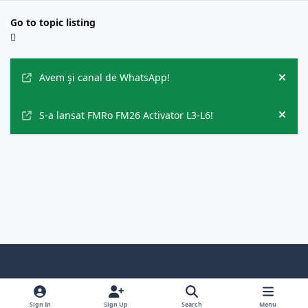
Go to topic listing
Announcements
Avem şi canal de WhatsApp!
Hide
S-a lansat FMRo FM26 Activator L3-L6!
Hide
Light Mode
Dark Mode
System Preference
f
i
y
f
d
a
n
o
a
i
Sign In
Sign Up
Search
Menu