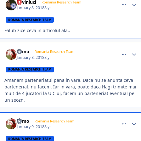
kevinluci
Romania Research Team
January 8, 2018
8 yr
ROMANIA RESEARCH TEAM
Falub zice ceva in articolul ala..
comment_366184
Author stats
Mimo
Romania Research Team
January 8, 2018
8 yr
ROMANIA RESEARCH TEAM
Amanam parteneriatul pana in vara. Daca nu se anunta ceva
parteneriat, nu facem. Iar in vara, poate daca Hagi trimite mai
mult de 4 jucatori la U Cluj, facem un parteneriat eventual pe
un seozn.
comment_366215
Author stats
Mimo
Romania Research Team
January 9, 2018
8 yr
ROMANIA RESEARCH TEAM