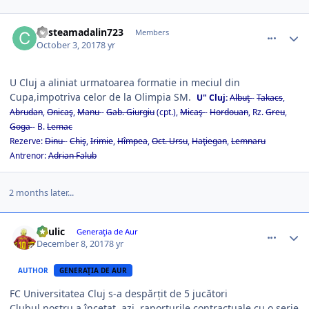
comment_363725
Author stats
cirsteamadalin723
Members
October 3, 2017
8 yr
U Cluj a aliniat urmatoarea formatie in meciul din
Cupa,impotriva celor de la Olimpia SM.
U" Cluj:
Albuţ
-
Takacs
,
Abrudan
,
Onicaş
,
Manu
-
Gab. Giurgiu
(cpt.),
Micaş
-
Hordouan
, Rz.
Greu
,
Goga
- B.
Lemac
Rezerve:
Dinu
-
Chiş
,
Irimie
,
Hîmpea
,
Oct. Ursu
,
Haţiegan
,
Lemnaru
Antrenor:
Adrian Falub
2 months later...
comment_365227
Author stats
Raulic
Generaţia de Aur
December 8, 2017
8 yr
AUTHOR
GENERAŢIA DE AUR
FC Universitatea Cluj s-a despărțit de 5 jucători
Clubul nostru a încetat, azi, raporturile contractuale cu o serie