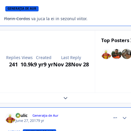
GENERAŢIA DE AUR
Florin Cordos
va juca la ei in sezonul viitor.
Top Posters 
Replies
Views
Created
Last Reply
241
10.9k
9 yr
9 yr
Nov 28
Nov 28
Expand topic overview
comment_361869
Author stats
Raulic
Generaţia de Aur
June 27, 2017
9 yr