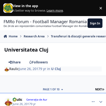
Skip to content
View in the app
×
Di
A better way to browse.
Learn more
.
FMRo Forum - Football Manager Romania
Sign In
De 24 de ani reprezentăm comunitatea Football Manager din România
Home
Research Area
Transferuri & discuţii generale resea
Universitatea Cluj
Share
Followers
Raulic
June 26, 2017
9 yr
in
U Cluj
L
PAGE 1 OF 10
NEXT
comment_361841
Author stats
Raulic
Generaţia de Aur
June 26, 2017
9 yr