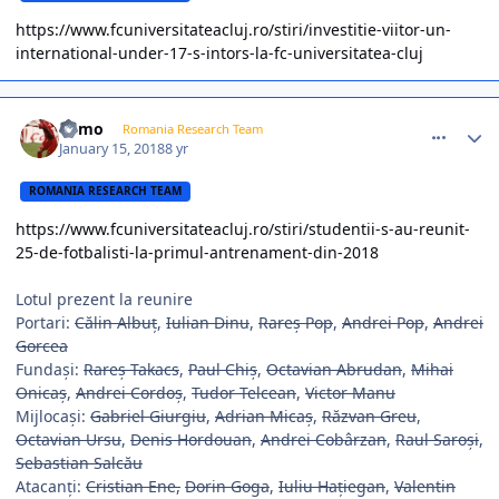
https://www.fcuniversitateacluj.ro/stiri/investitie-viitor-un-
international-under-17-s-intors-la-fc-universitatea-cluj
comment_366450
Author stats
Mimo
Romania Research Team
January 15, 2018
8 yr
ROMANIA RESEARCH TEAM
https://www.fcuniversitateacluj.ro/stiri/studentii-s-au-reunit-
25-de-fotbalisti-la-primul-antrenament-din-2018
Lotul prezent la reunire
Portari:
Călin Albuț
,
Iulian Dinu
,
Rareș Pop
,
Andrei Pop
,
Andrei
Gorcea
Fundași:
Rareș Takacs
,
Paul Chiș
,
Octavian Abrudan
,
Mihai
Onicaș
,
Andrei Cordoș
,
Tudor Telcean
,
Victor Manu
Mijlocași:
Gabriel Giurgiu
,
Adrian Micaș
,
Răzvan Greu
,
Octavian Ursu
,
Denis Hordouan
,
Andrei Cobârzan
,
Raul Saroși
,
Sebastian Salcău
Atacanți:
Cristian Ene,
Dorin Goga
,
Iuliu Hațiegan
,
Valentin