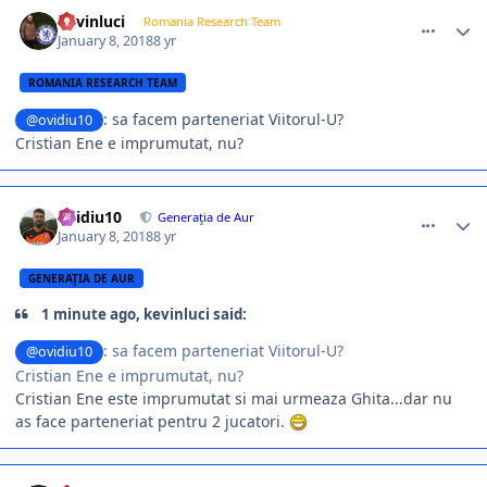
comment_366176
Author stats
kevinluci
Romania Research Team
January 8, 2018
8 yr
ROMANIA RESEARCH TEAM
: sa facem parteneriat Viitorul-U?
@ovidiu10
Cristian Ene e imprumutat, nu?
comment_366179
Author stats
ovidiu10
Generaţia de Aur
January 8, 2018
8 yr
GENERAŢIA DE AUR
1 minute ago, kevinluci said:
: sa facem parteneriat Viitorul-U?
@ovidiu10
Cristian Ene e imprumutat, nu?
Cristian Ene este imprumutat si mai urmeaza Ghita...dar nu
as face parteneriat pentru 2 jucatori.
comment_366180
Author stats