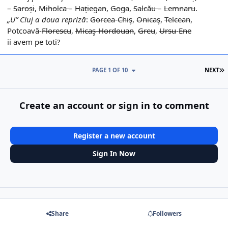
–
Saroși
,
Miholca
–
Hațiegan
,
Goga
,
Salcău
–
Lemnaru
.
„U” Cluj a doua repriză
:
Gorcea
-
Chiş
,
Onicaş
,
Telcean
,
Potcoavă-
Florescu
,
Micaş
-
Hordouan
,
Greu
,
Ursu
-
Ene
ii avem pe toti?
L
PAGE 1 OF 10
NEXT
Create an account or sign in to comment
Register a new account
Sign In Now
Share
Followers