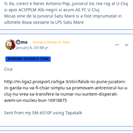
Si da, corect e Rares Antonio Pop, juniorul lor, ma rog al U Cluj
si apoi ACSFPLM Alb-negrii si acum AS FC U Cluj
Micas vine de la Juniorul Satu Mare si a fost imprumutat in
ultimele doua sezoane la LPS Satu Mare
comment_366166
Author stats
Mimo
Romania Research Team
January 8, 2018
8 yr
ROMANIA RESEARCH TEAM
Cica
http://m.liga2.prosport.ro/liga-3/stiri/falub-isi-pune-jucatorii-
in-garda-nu-va-fi-chiar-simplu-sa-promovam-antrenorul-lui-u-
cluj-nu-vrea-sa-transfere-la-numar-nu-suntem-disperati-
avem-un-nucleu-bun-16918875
Sent from my SM-A510F using Tapatalk