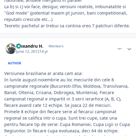
nationale, ambele mergand in paralel
La b) si c) voi face, desigur, versiuni realiste, imbunatatite si
"God mode" (potential maxim pt juniori, bani competitionali,
reputatii crescute etc...)
Teoretic pachetul ar trebui sa contina vreo 7 patchuri diferite.
comment_328235
Author stats
Alexandru H.
Members
June 12, 2012
14 yr
AUTHOR
Versiunea braziliana ar arata cam asa:
In lunile august-noiembrie au loc meciurile din cele 8
campionate regionale (Bucuresti-Ilfov, Moldova, Transilvania,
Banat, Oltenia, Crisana, Dobrogea, Muntenia). Fiecare
campionat regional e impartit in 3 serii ierarhice (A, B, C),
fiecare avand cate 12 echipe. Se joaca 22 de meciuri.
Primele 8 echipe din fiecare serie al fiecarui campionat
regional se califica intr-o cupa. Sunt trei cupe, cate una
pentru fiecare tip de serie: Cupa Romaniei, Cupa Ligii si Cupa
Regiunilor. In fiecare cupa evolueaza, deci 64 de echipe.