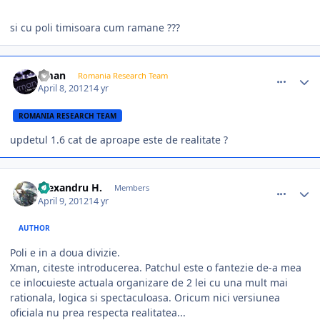
si cu poli timisoara cum ramane ???
comment_325536
Author stats
xman
Romania Research Team
April 8, 2012
14 yr
ROMANIA RESEARCH TEAM
updetul 1.6 cat de aproape este de realitate ?
comment_325628
Author stats
Alexandru H.
Members
April 9, 2012
14 yr
AUTHOR
Poli e in a doua divizie.
Xman, citeste introducerea. Patchul este o fantezie de-a mea
ce inlocuieste actuala organizare de 2 lei cu una mult mai
rationala, logica si spectaculoasa. Oricum nici versiunea
oficiala nu prea respecta realitatea...