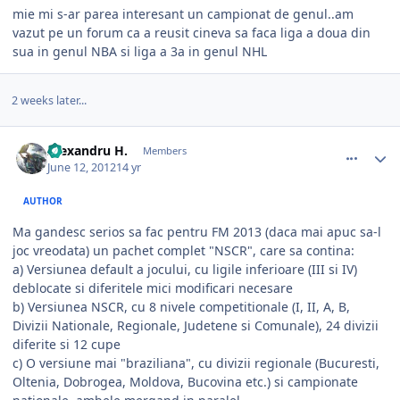
mie mi s-ar parea interesant un campionat de genul..am
vazut pe un forum ca a reusit cineva sa faca liga a doua din
sua in genul NBA si liga a 3a in genul NHL
2 weeks later...
comment_328232
Author stats
Alexandru H.
Members
June 12, 2012
14 yr
AUTHOR
Ma gandesc serios sa fac pentru FM 2013 (daca mai apuc sa-l
joc vreodata) un pachet complet "NSCR", care sa contina:
a) Versiunea default a jocului, cu ligile inferioare (III si IV)
deblocate si diferitele mici modificari necesare
b) Versiunea NSCR, cu 8 nivele competitionale (I, II, A, B,
Divizii Nationale, Regionale, Judetene si Comunale), 24 divizii
diferite si 12 cupe
c) O versiune mai "braziliana", cu divizii regionale (Bucuresti,
Oltenia, Dobrogea, Moldova, Bucovina etc.) si campionate