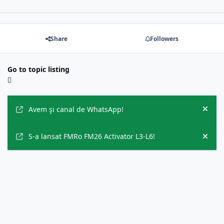
Share
Followers
Go to topic listing
Announcements
Avem şi canal de WhatsApp!
Hide
S-a lansat FMRo FM26 Activator L3-L6!
Hide