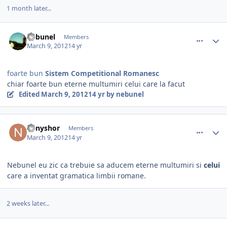
1 month later...
comment_323848
Author stats
nebunel
Members
March 9, 2012
14 yr
foarte bun
Sistem Competitional Romanesc
chiar foarte bun eterne multumiri celui care la facut
Edited
March 9, 2012
14 yr
by nebunel
comment_323852
Author stats
nynyshor
Members
March 9, 2012
14 yr
Nebunel eu zic ca trebuie sa aducem eterne multumiri si
celui
care a inventat gramatica limbii romane.
2 weeks later...
comment_324381
Author stats