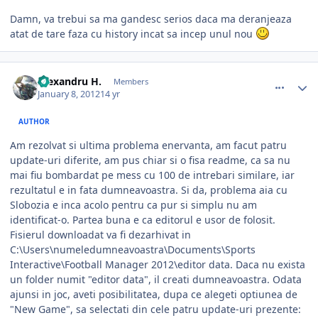
Damn, va trebui sa ma gandesc serios daca ma deranjeaza
atat de tare faza cu history incat sa incep unul nou
comment_320688
Author stats
Alexandru H.
Members
January 8, 2012
14 yr
AUTHOR
Am rezolvat si ultima problema enervanta, am facut patru
update-uri diferite, am pus chiar si o fisa readme, ca sa nu
mai fiu bombardat pe mess cu 100 de intrebari similare, iar
rezultatul e in fata dumneavoastra. Si da, problema aia cu
Slobozia e inca acolo pentru ca pur si simplu nu am
identificat-o. Partea buna e ca editorul e usor de folosit.
Fisierul downloadat va fi dezarhivat in
C:\Users\numeledumneavoastra\Documents\Sports
Interactive\Football Manager 2012\editor data. Daca nu exista
un folder numit "editor data", il creati dumneavoastra. Odata
ajunsi in joc, aveti posibilitatea, dupa ce alegeti optiunea de
"New Game", sa selectati din cele patru update-uri prezente: