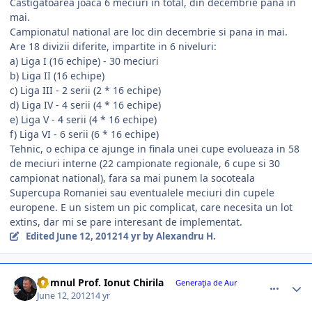
Castigatoarea joaca 6 meciuri in total, din decembrie pana in
mai.
Campionatul national are loc din decembrie si pana in mai.
Are 18 divizii diferite, impartite in 6 niveluri:
a) Liga I (16 echipe) - 30 meciuri
b) Liga II (16 echipe)
c) Liga III - 2 serii (2 * 16 echipe)
d) Liga IV - 4 serii (4 * 16 echipe)
e) Liga V - 4 serii (4 * 16 echipe)
f) Liga VI - 6 serii (6 * 16 echipe)
Tehnic, o echipa ce ajunge in finala unei cupe evolueaza in 58
de meciuri interne (22 campionate regionale, 6 cupe si 30
campionat national), fara sa mai punem la socoteala
Supercupa Romaniei sau eventualele meciuri din cupele
europene. E un sistem un pic complicat, care necesita un lot
extins, dar mi se pare interesant de implementat.
Edited
June 12, 2012
14 yr
by Alexandru H.
comment_328246
Author stats
Domnul Prof. Ionut Chirila
Generaţia de Aur
June 12, 2012
14 yr