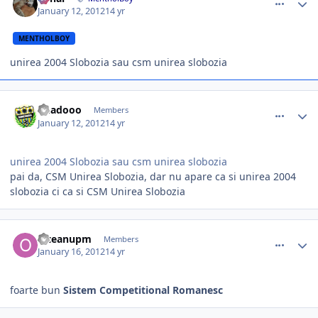
January 12, 2012
14 yr
MENTHOLBOY
unirea 2004 Slobozia sau csm unirea slobozia
comment_320946
Author stats
Rhadooo
Members
January 12, 2012
14 yr
unirea 2004 Slobozia sau csm unirea slobozia
pai da, CSM Unirea Slobozia, dar nu apare ca si unirea 2004
slobozia ci ca si CSM Unirea Slobozia
comment_321183
Author stats
olteanupm
Members
January 16, 2012
14 yr
foarte bun
Sistem Competitional Romanesc