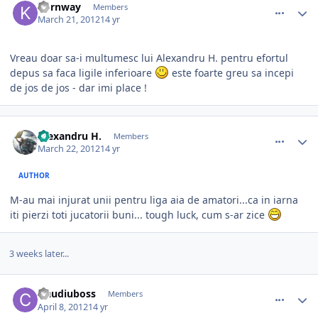
kornway
Members
March 21, 2012
14 yr
Vreau doar sa-i multumesc lui Alexandru H. pentru efortul
depus sa faca ligile inferioare
este foarte greu sa incepi
de jos de jos - dar imi place !
comment_324428
Author stats
Alexandru H.
Members
March 22, 2012
14 yr
AUTHOR
M-au mai injurat unii pentru liga aia de amatori...ca in iarna
iti pierzi toti jucatorii buni... tough luck, cum s-ar zice
3 weeks later...
comment_325534
Author stats
claudiuboss
Members
April 8, 2012
14 yr