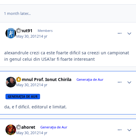
1 month later...
comment_327709
Author stats
Ionut91
Members
May 30, 2012
14 yr
alexandrule crezi ca este foarte dificil sa creezi un campionat
in genul celui din USA?ar fi foarte interesant
comment_327715
Author stats
Domnul Prof. Ionut Chirila
Generaţia de Aur
May 30, 2012
14 yr
GENERAŢIA DE AUR
da, e f dificil. editorul e limitat.
comment_327727
Author stats
anahoret
Generaţia de Aur
May 30, 2012
14 yr