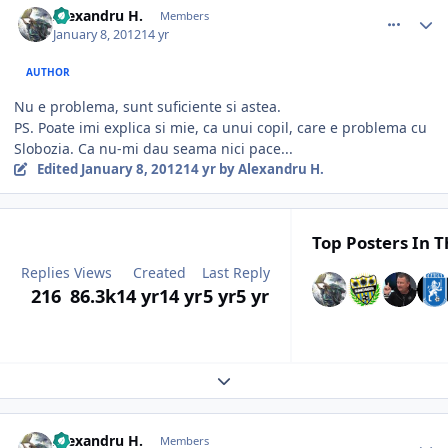
Alexandru H.
Members
January 8, 2012
14 yr
AUTHOR
Nu e problema, sunt suficiente si astea.
PS. Poate imi explica si mie, ca unui copil, care e problema cu
Slobozia. Ca nu-mi dau seama nici pace...
Edited
January 8, 2012
14 yr
by Alexandru H.
Top Posters In T
Replies
Views
Created
Last Reply
216
86.3k
14 yr
14 yr
5 yr
5 yr
Expand topic overview
comment_320656
Author stats
Alexandru H.
Members