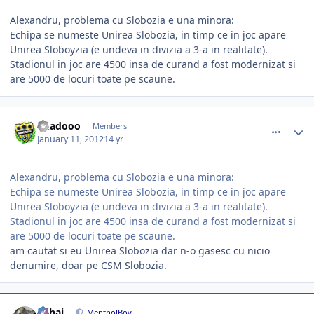
Alexandru, problema cu Slobozia e una minora:
Echipa se numeste Unirea Slobozia, in timp ce in joc apare
Unirea Sloboyzia (e undeva in divizia a 3-a in realitate).
Stadionul in joc are 4500 insa de curand a fost modernizat si
are 5000 de locuri toate pe scaune.
comment_320885
Author stats
Rhadooo
Members
January 11, 2012
14 yr
Alexandru, problema cu Slobozia e una minora:
Echipa se numeste Unirea Slobozia, in timp ce in joc apare
Unirea Sloboyzia (e undeva in divizia a 3-a in realitate).
Stadionul in joc are 4500 insa de curand a fost modernizat si
are 5000 de locuri toate pe scaune.
am cautat si eu Unirea Slobozia dar n-o gasesc cu nicio
denumire, doar pe CSM Slobozia.
comment_320945
Author stats
Mihai
MentholBoy