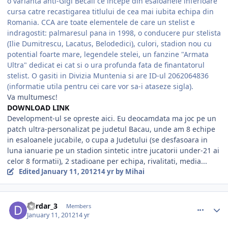
o varianta anti-Gigi Becali ce incepe din esaloanele inferioare
cursa catre recastigarea titlului de cea mai iubita echipa din
Romania. CCA are toate elementele de care un stelist e
indragostit: palmaresul pana in 1998, o conducere pur stelista
(Ilie Dumitrescu, Lacatus, Belodedici), culori, stadion nou cu
potential foarte mare, legendele stelei, un fanzine "Armata
Ultra" dedicat ei cat si o ura profunda fata de finantatorul
stelist. O gasiti in Divizia Muntenia si are ID-ul 2062064836
(informatie utila pentru cei care vor sa-i ataseze sigla).
Va multumesc!
DOWNLOAD LINK
Development-ul se opreste aici. Eu deocamdata ma joc pe un
patch ultra-personalizat pe judetul Bacau, unde am 8 echipe
in esaloanele jucabile, o cupa a Judetului (se desfasoara in
luna ianuarie pe un stadion sintetic intre jucatorii under-21 ai
celor 8 formatii), 2 stadioane per echipa, rivalitati, media...
Edited
January 11, 2012
14 yr
by Mihai
comment_320864
Author stats
dardar_3
Members
January 11, 2012
14 yr