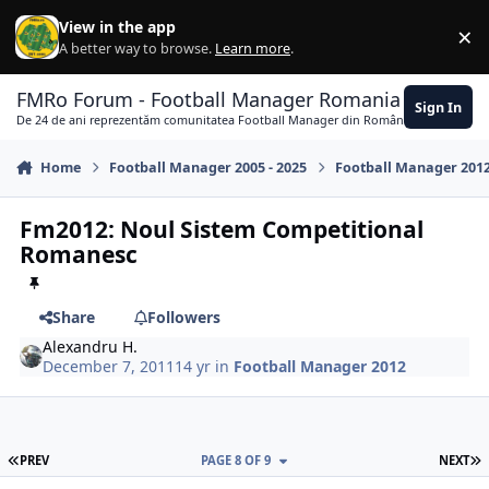
Skip to content
View in the app
×
Di
A better way to browse.
Learn more
.
FMRo Forum - Football Manager Romania
Sign In
De 24 de ani reprezentăm comunitatea Football Manager din România
Home
Football Manager 2005 - 2025
Football Manager 201
Fm2012: Noul Sistem Competitional
Romanesc
Share
Followers
Alexandru H.
December 7, 2011
14 yr
in
Football Manager 2012
FIRST PAGE
L
PREV
PAGE 8 OF 9
NEXT
comment_320653
Author stats