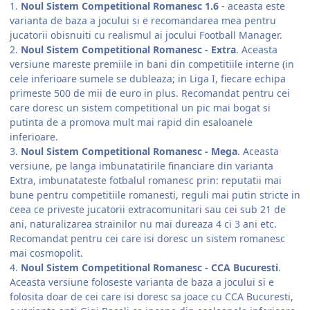
1.
Noul Sistem Competitional Romanesc 1.6
- aceasta este
varianta de baza a jocului si e recomandarea mea pentru
jucatorii obisnuiti cu realismul ai jocului Football Manager.
2.
Noul Sistem Competitional Romanesc - Extra
. Aceasta
versiune mareste premiile in bani din competitiile interne (in
cele inferioare sumele se dubleaza; in Liga I, fiecare echipa
primeste 500 de mii de euro in plus. Recomandat pentru cei
care doresc un sistem competitional un pic mai bogat si
putinta de a promova mult mai rapid din esaloanele
inferioare.
3.
Noul Sistem Competitional Romanesc - Mega
. Aceasta
versiune, pe langa imbunatatirile financiare din varianta
Extra, imbunatateste fotbalul romanesc prin: reputatii mai
bune pentru competitiile romanesti, reguli mai putin stricte in
ceea ce priveste jucatorii extracomunitari sau cei sub 21 de
ani, naturalizarea strainilor nu mai dureaza 4 ci 3 ani etc.
Recomandat pentru cei care isi doresc un sistem romanesc
mai cosmopolit.
4.
Noul Sistem Competitional Romanesc - CCA Bucuresti
.
Aceasta versiune foloseste varianta de baza a jocului si e
folosita doar de cei care isi doresc sa joace cu CCA Bucuresti,