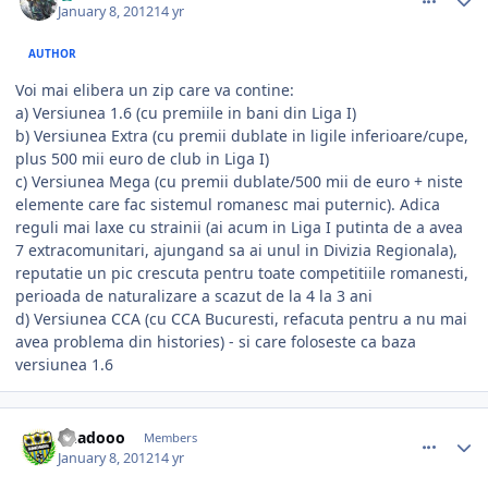
January 8, 2012
14 yr
AUTHOR
Voi mai elibera un zip care va contine:
a) Versiunea 1.6 (cu premiile in bani din Liga I)
b) Versiunea Extra (cu premii dublate in ligile inferioare/cupe,
plus 500 mii euro de club in Liga I)
c) Versiunea Mega (cu premii dublate/500 mii de euro + niste
elemente care fac sistemul romanesc mai puternic). Adica
reguli mai laxe cu strainii (ai acum in Liga I putinta de a avea
7 extracomunitari, ajungand sa ai unul in Divizia Regionala),
reputatie un pic crescuta pentru toate competitiile romanesti,
perioada de naturalizare a scazut de la 4 la 3 ani
d) Versiunea CCA (cu CCA Bucuresti, refacuta pentru a nu mai
avea problema din histories) - si care foloseste ca baza
versiunea 1.6
comment_320657
Author stats
Rhadooo
Members
January 8, 2012
14 yr