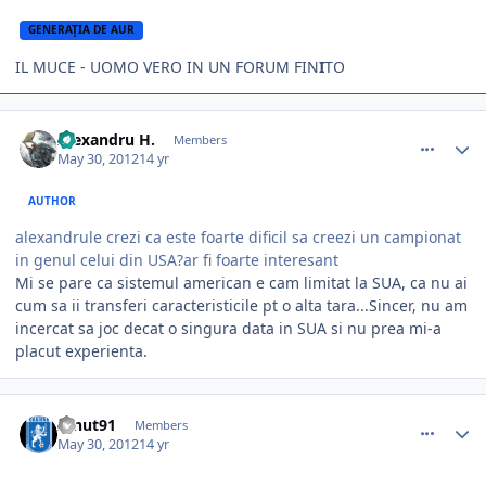
GENERAŢIA DE AUR
IL MUCE - UOMO VERO IN UN FORUM FIN
I
TO
comment_327733
Author stats
Alexandru H.
Members
May 30, 2012
14 yr
AUTHOR
alexandrule crezi ca este foarte dificil sa creezi un campionat
in genul celui din USA?ar fi foarte interesant
Mi se pare ca sistemul american e cam limitat la SUA, ca nu ai
cum sa ii transferi caracteristicile pt o alta tara...Sincer, nu am
incercat sa joc decat o singura data in SUA si nu prea mi-a
placut experienta.
comment_327742
Author stats
Ionut91
Members
May 30, 2012
14 yr