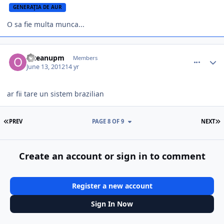
GENERAŢIA DE AUR
O sa fie multa munca...
comment_328288
Author stats
olteanupm
Members
June 13, 2012
14 yr
ar fii tare un sistem brazilian
FIRST PAGE
L
PREV
PAGE 8 OF 9
NEXT
Create an account or sign in to comment
Register a new account
Sign In Now