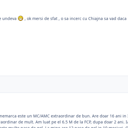
pe undeva
, ok mersi de sfat , o sa incerc cu Chiajna sa vad da
emarca este un MC/AMC extraordinar de bun. Are doar 16 ani in Iu
ordinar de mult. Am luat pe el 6.5 M de la FCP, dupa doar 2 ani. Ia
arte multe pase de gol. La mine are 12 pase de gol in 10 meciuri. 