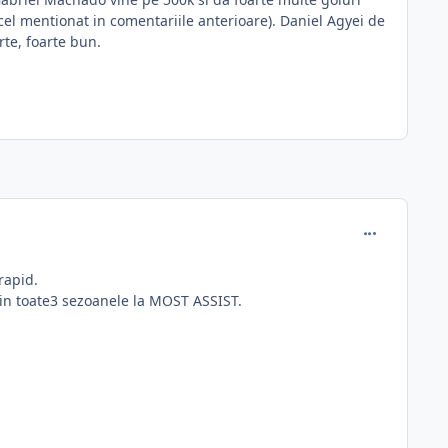
cel mentionat in comentariile anterioare). Daniel Agyei de
te, foarte bun.
comment_342
rapid.
oc in toate3 sezoanele la MOST ASSIST.