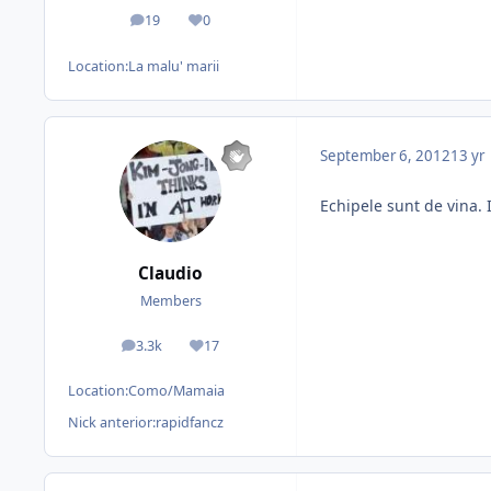
19
0
posts
Reputation
Location:
La malu' marii
September 6, 2012
13 yr
Echipele sunt de vina. 
Claudio
Members
3.3k
17
posts
Reputation
Location:
Como/Mamaia
Nick anterior:
rapidfancz