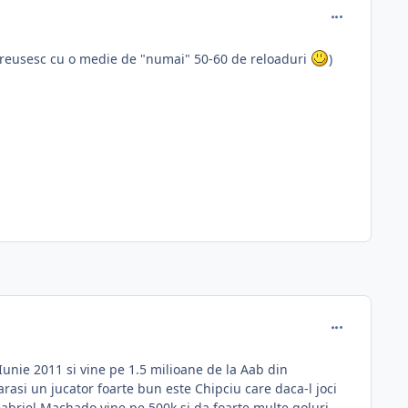
comment_330
ca reusesc cu o medie de "numai" 50-60 de reloaduri
)
comment_334
nie 2011 si vine pe 1.5 milioane de la Aab din
rasi un jucator foarte bun este Chipciu care daca-l joci
Gabriel Machado vine pe 500k si da foarte multe goluri