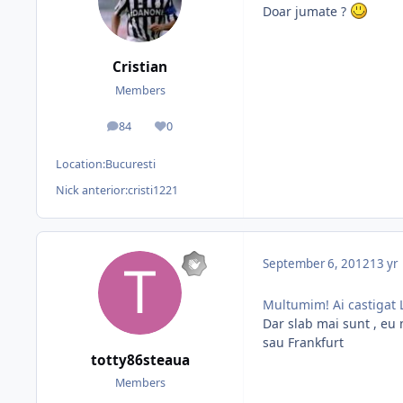
Doar jumate ?
Cristian
Members
84
0
posts
Reputation
Location:
Bucuresti
Nick anterior:
cristi1221
September 6, 2012
13 yr
Multumim! Ai castigat 
Dar slab mai sunt , eu 
sau Frankfurt
totty86steaua
Members