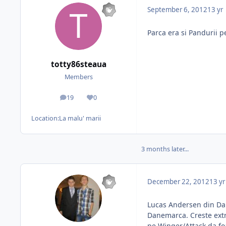
September 6, 2012
13 yr
Parca era si Pandurii 
totty86steaua
Members
19
0
posts
Reputation
Location:
La malu' marii
3 months later...
December 22, 2012
13 yr
Lucas Andersen din Dan
Danemarca. Creste extra
pe Winger/Attack da fo