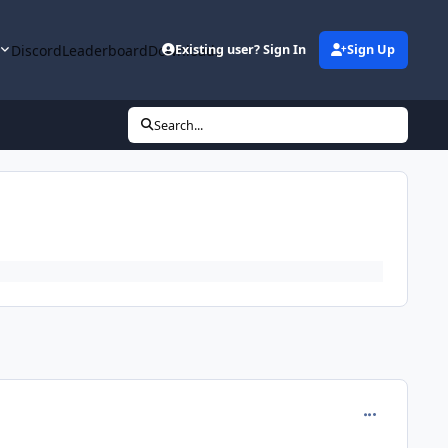
y
Discord
Leaderboard
Downloads
Existing user? Sign In
Sign Up
Search...
comment_330