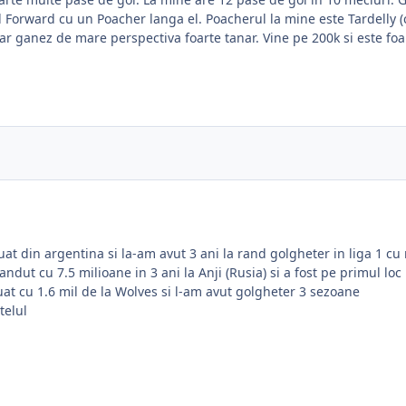
d Forward cu un Poacher langa el. Poacherul la mine este Tardelly (
 ganez de mare perspectiva foarte tanar. Vine pe 200k si este foar
uat din argentina si la-am avut 3 ani la rand golgheter in liga 1 cu 
vandut cu 7.5 milioane in 3 ani la Anji (Rusia) si a fost pe primul l
 luat cu 1.6 mil de la Wolves si l-am avut golgheter 3 sezoane
telul