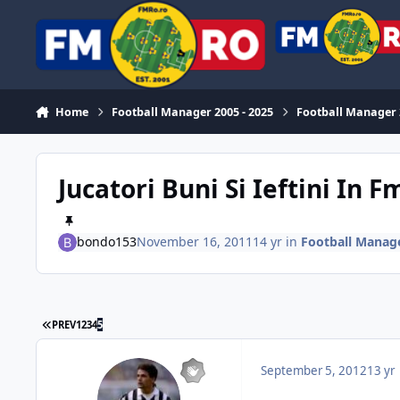
Skip to content
Home
Football Manager 2005 - 2025
Football Manager
Jucatori Buni Si Ieftini In F
bondo153
November 16, 2011
14 yr
in
Football Manag
FIRST PAGE
PREV
1
2
3
4
5
September 5, 2012
13 yr