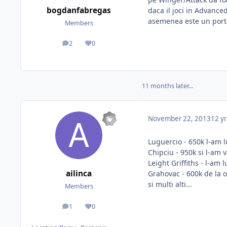
bogdanfabregas
daca il joci in Advance
asemenea este un portar
Members
2
0
posts
Reputation
11 months later...
November 22, 2013
12 yr
Luguercio - 650k l-am l
Chipciu - 950k si l-am 
Leight Griffiths - l-am
ailinca
Grahovac - 600k de la o
si multi alti...
Members
1
0
posts
Reputation