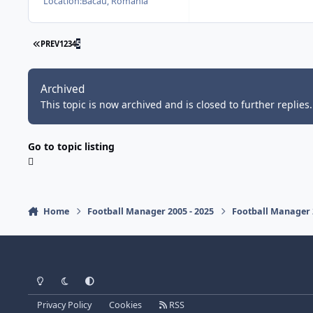
Location:
Bacau, Romania
FIRST PAGE
PREV
1
2
3
4
5
Archived
This topic is now archived and is closed to further replies.
Go to topic listing
Home
Football Manager 2005 - 2025
Football Manager
Light Mode
Dark Mode
System Preference
Privacy Policy
Cookies
RSS