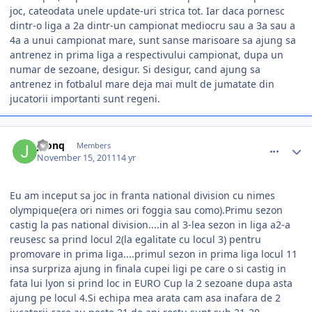
joc, cateodata unele update-uri strica tot. Iar daca pornesc
dintr-o liga a 2a dintr-un campionat mediocru sau a 3a sau a
4a a unui campionat mare, sunt sanse marisoare sa ajung sa
antrenez in prima liga a respectivului campionat, dupa un
numar de sezoane, desigur. Si desigur, cand ajung sa
antrenez in fotbalul mare deja mai mult de jumatate din
jucatorii importanti sunt regeni.
comment_318302
Author stats
jhonq
Members
November 15, 2011
14 yr
Eu am inceput sa joc in franta national division cu nimes
olympique(era ori nimes ori foggia sau como).Primu sezon
castig la pas national division....in al 3-lea sezon in liga a2-a
reusesc sa prind locul 2(la egalitate cu locul 3) pentru
promovare in prima liga....primul sezon in prima liga locul 11
insa surpriza ajung in finala cupei ligi pe care o si castig in
fata lui lyon si prind loc in EURO Cup la 2 sezoane dupa asta
ajung pe locul 4.Si echipa mea arata cam asa inafara de 2