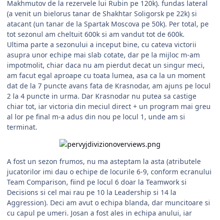
Makhmutov de la rezervele lui Rubin pe 120k). fundas lateral
(a venit un bielorus tanar de Shakhtar Soligorsk pe 22k) si
atacant (un tanar de la Spartak Moscova pe 50k). Per total, pe
tot sezonul am cheltuit 600k si am vandut tot de 600k.
Ultima parte a sezonului a inceput bine, cu cateva victorii
asupra unor echipe mai slab cotate, dar pe la mijloc m-am
impotmolit, chiar daca nu am pierdut decat un singur meci,
am facut egal aproape cu toata lumea, asa ca la un moment
dat de la 7 puncte avans fata de Krasnodar, am ajuns pe locul
2 la 4 puncte in urma. Dar Krasnodar nu putea sa castige
chiar tot, iar victoria din meciul direct + un program mai greu
al lor pe final m-a adus din nou pe locul 1, unde am si
terminat.
A fost un sezon frumos, nu ma asteptam la asta (atributele
jucatorilor imi dau o echipe de locurile 6-9, conform ecranului
Team Comparison, fiind pe locul 6 doar la Teamwork si
Decisions si cel mai rau pe 10 la Leadership si 14 la
Aggression). Deci am avut o echipa blanda, dar muncitoare si
cu capul pe umeri. Josan a fost ales in echipa anului, iar