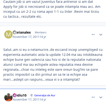
Cautam job si am vazut Juventus fara antrenor si am dat
Apply for job si necrezand ca se poate intampla mau acc. Am
inceput cu un 2-2 cu roma apoi 1-1 cu Inter .Revin mai tirziu
cu tactica , rezultate etc.
comment_318424
Author stats
marianalex
Members
November 17, 2011
14 yr
Salut..am si eu o nelamurire..de ex:cand incep unemployed cu
experienta automatic asta la update 12.04 ma iau intotdeauna
echipe bune gen valencia sau hsv si de la reputatie nationala
atunci cand ma iau echipele astea reputatia mea devine
regionala...chiar nu inteleg este oare vreun bug?mi se pare
practic imposibil ca din primul an sa te ia echipe asa
mari...astept un raspuns...voua vi s-a intamplat?
comment_318425
Author stats
ovidiu10
Generaţia de Aur
November 17, 2011
14 yr