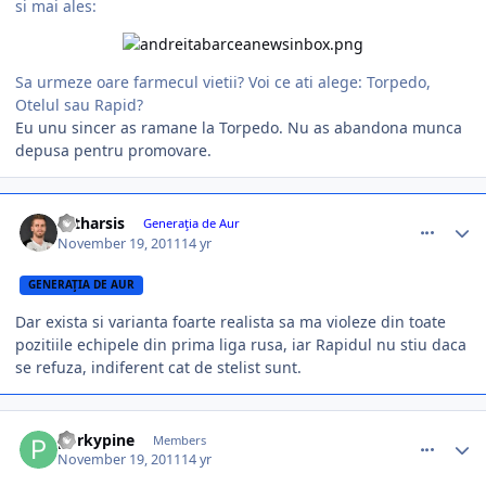
si mai ales:
Sa urmeze oare farmecul vietii? Voi ce ati alege: Torpedo,
Otelul sau Rapid?
Eu unu sincer as ramane la Torpedo. Nu as abandona munca
depusa pentru promovare.
comment_318541
Author stats
catharsis
Generaţia de Aur
November 19, 2011
14 yr
GENERAŢIA DE AUR
Dar exista si varianta foarte realista sa ma violeze din toate
pozitiile echipele din prima liga rusa, iar Rapidul nu stiu daca
se refuza, indiferent cat de stelist sunt.
comment_318542
Author stats
porkypine
Members
November 19, 2011
14 yr