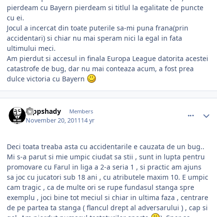
pierdeam cu Bayern pierdeam si titlul la egalitate de puncte
cu ei.
Jocul a incercat din toate puterile sa-mi puna frana(prin
accidentari) si chiar nu mai speram nici la egal in fata
ultimului meci.
Am pierdut si accesul in finala Europa League datorita acestei
catastrofe de bug, dar nu mai conteaza acum, a fost prea
dulce victoria cu Bayern
comment_318549
Author stats
rappshady
Members
November 20, 2011
14 yr
Deci toata treaba asta cu accidentarile e cauzata de un bug..
Mi s-a parut si mie umpic ciudat sa stii , sunt in lupta pentru
promovare cu Farul in liga a 2-a seria 1 , si practic am ajuns
sa joc cu jucatori sub 18 ani , cu atributele maxim 10. E umpic
cam tragic , ca de multe ori se rupe fundasul stanga spre
exemplu , joci bine tot meciul si chiar in ultima faza , centrare
de pe partea ta stanga ( flancul drept al adversarului ) , cap si