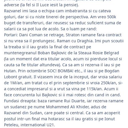
adverse (la fel si Il Luce iesit la pensie).
Razvanel imi lasa o echipa cam imbatranita si cu cateva
goluri, dar si cu niste tinerei de perspectiva. Am vreo 500k
buget de transferuri, dar reusesc sa reduc suficient suma de
salarii ca sa pot lua de acolo. Sa o luam pe rand:
Portari: Dani Coman se retrage, Straton ramane fara contract
si nu vrea sa il prelungesc. Raman cu Draghia. Imi pun scoutii
la treaba si il iau gratis la final de contract pe
muntenegreanul Boban Bajkovic de la Steaua Rosie Belgrad
(la un moment dat era titular acolo, acum isi pierduse locul si
cauta sa fie titular altundeva). Ca sa am si rezerva il iau si pe
Hutan. Prin octombrie SOC! BOMBA! etc., il iau si pe Bogdan
Lobont gratuit. Il vizasem inca de la inceput, dar vroia salariu
de 1M/an, am tratat cu el prin septembrie si vroia 250k/an, si-
a concediat impresarul si a vrut sa vina pe 115k/an. Acum ii
face concurenta lui Bajkovic si ii mai rotesc din cand in cand.
Fundasi dreapta: baza ramane Rui Duarte, iar rezerva ramane
un sudanez pe nume Mohammed Ali Khider, adus de
Razvanel din Sudan, care poate si central. Ca sa am acoperit
postul intr-un final ma hotarasc sa il iau gratis si pe Ionut
Peteleu, international U21.