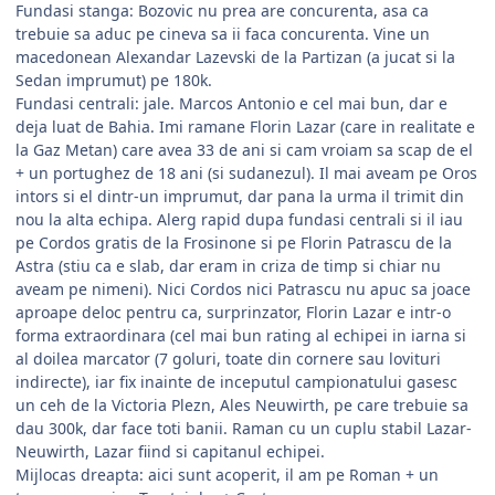
Fundasi stanga: Bozovic nu prea are concurenta, asa ca
trebuie sa aduc pe cineva sa ii faca concurenta. Vine un
macedonean Alexandar Lazevski de la Partizan (a jucat si la
Sedan imprumut) pe 180k.
Fundasi centrali: jale. Marcos Antonio e cel mai bun, dar e
deja luat de Bahia. Imi ramane Florin Lazar (care in realitate e
la Gaz Metan) care avea 33 de ani si cam vroiam sa scap de el
+ un portughez de 18 ani (si sudanezul). Il mai aveam pe Oros
intors si el dintr-un imprumut, dar pana la urma il trimit din
nou la alta echipa. Alerg rapid dupa fundasi centrali si il iau
pe Cordos gratis de la Frosinone si pe Florin Patrascu de la
Astra (stiu ca e slab, dar eram in criza de timp si chiar nu
aveam pe nimeni). Nici Cordos nici Patrascu nu apuc sa joace
aproape deloc pentru ca, surprinzator, Florin Lazar e intr-o
forma extraordinara (cel mai bun rating al echipei in iarna si
al doilea marcator (7 goluri, toate din cornere sau lovituri
indirecte), iar fix inainte de inceputul campionatului gasesc
un ceh de la Victoria Plezn, Ales Neuwirth, pe care trebuie sa
dau 300k, dar face toti banii. Raman cu un cuplu stabil Lazar-
Neuwirth, Lazar fiind si capitanul echipei.
Mijlocas dreapta: aici sunt acoperit, il am pe Roman + un