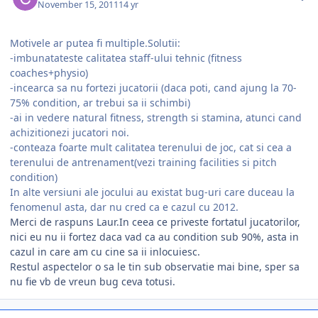
November 15, 2011
14 yr
Motivele ar putea fi multiple.Solutii:
-imbunatateste calitatea staff-ului tehnic (fitness
coaches+physio)
-incearca sa nu fortezi jucatorii (daca poti, cand ajung la 70-
75% condition, ar trebui sa ii schimbi)
-ai in vedere natural fitness, strength si stamina, atunci cand
achizitionezi jucatori noi.
-conteaza foarte mult calitatea terenului de joc, cat si cea a
terenului de antrenament(vezi training facilities si pitch
condition)
In alte versiuni ale jocului au existat bug-uri care duceau la
fenomenul asta, dar nu cred ca e cazul cu 2012.
Merci de raspuns Laur.In ceea ce priveste fortatul jucatorilor,
nici eu nu ii fortez daca vad ca au condition sub 90%, asta in
cazul in care am cu cine sa ii inlocuiesc.
Restul aspectelor o sa le tin sub observatie mai bine, sper sa
nu fie vb de vreun bug ceva totusi.
comment_318285
Author stats