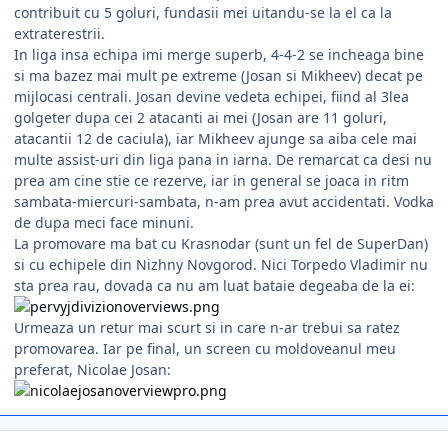
contribuit cu 5 goluri, fundasii mei uitandu-se la el ca la
extraterestrii.
In liga insa echipa imi merge superb, 4-4-2 se incheaga bine
si ma bazez mai mult pe extreme (Josan si Mikheev) decat pe
mijlocasi centrali. Josan devine vedeta echipei, fiind al 3lea
golgeter dupa cei 2 atacanti ai mei (Josan are 11 goluri,
atacantii 12 de caciula), iar Mikheev ajunge sa aiba cele mai
multe assist-uri din liga pana in iarna. De remarcat ca desi nu
prea am cine stie ce rezerve, iar in general se joaca in ritm
sambata-miercuri-sambata, n-am prea avut accidentati. Vodka
de dupa meci face minuni.
La promovare ma bat cu Krasnodar (sunt un fel de SuperDan)
si cu echipele din Nizhny Novgorod. Nici Torpedo Vladimir nu
sta prea rau, dovada ca nu am luat bataie degeaba de la ei:
Urmeaza un retur mai scurt si in care n-ar trebui sa ratez
promovarea. Iar pe final, un screen cu moldoveanul meu
preferat, Nicolae Josan:
comment_318266
Author stats