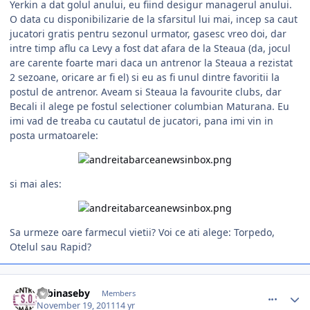
Yerkin a dat golul anului, eu fiind desigur managerul anului.
O data cu disponibilizarie de la sfarsitul lui mai, incep sa caut
jucatori gratis pentru sezonul urmator, gasesc vreo doi, dar
intre timp aflu ca Levy a fost dat afara de la Steaua (da, jocul
are carente foarte mari daca un antrenor la Steaua a rezistat
2 sezoane, oricare ar fi el) si eu as fi unul dintre favoritii la
postul de antrenor. Aveam si Steaua la favourite clubs, dar
Becali il alege pe fostul selectioner columbian Maturana. Eu
imi vad de treaba cu cautatul de jucatori, pana imi vin in
posta urmatoarele:
si mai ales:
Sa urmeze oare farmecul vietii? Voi ce ati alege: Torpedo,
Otelul sau Rapid?
comment_318540
Author stats
zebinaseby
Members
November 19, 2011
14 yr