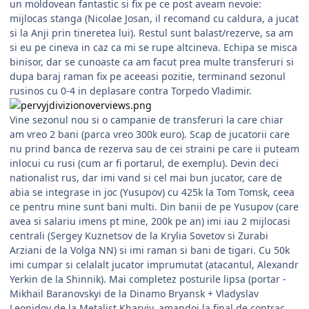
un moldovean fantastic si fix pe ce post aveam nevoie:
mijlocas stanga (Nicolae Josan, il recomand cu caldura, a jucat
si la Anji prin tineretea lui). Restul sunt balast/rezerve, sa am
si eu pe cineva in caz ca mi se rupe altcineva. Echipa se misca
binisor, dar se cunoaste ca am facut prea multe transferuri si
dupa baraj raman fix pe aceeasi pozitie, terminand sezonul
rusinos cu 0-4 in deplasare contra Torpedo Vladimir.
Vine sezonul nou si o campanie de transferuri la care chiar
am vreo 2 bani (parca vreo 300k euro). Scap de jucatorii care
nu prind banca de rezerva sau de cei straini pe care ii puteam
inlocui cu rusi (cum ar fi portarul, de exemplu). Devin deci
nationalist rus, dar imi vand si cel mai bun jucator, care de
abia se integrase in joc (Yusupov) cu 425k la Tom Tomsk, ceea
ce pentru mine sunt bani multi. Din banii de pe Yusupov (care
avea si salariu imens pt mine, 200k pe an) imi iau 2 mijlocasi
centrali (Sergey Kuznetsov de la Krylia Sovetov si Zurabi
Arziani de la Volga NN) si imi raman si bani de tigari. Cu 50k
imi cumpar si celalalt jucator imprumutat (atacantul, Alexandr
Yerkin de la Shinnik). Mai completez posturile lipsa (portar -
Mikhail Baranovskyi de la Dinamo Bryansk + Vladyslav
Leonidov de la Metalist Kharviv, amandoi la final de contrac,