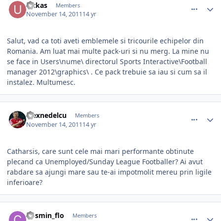
ultkas
Members
November 14, 2011
14 yr
Salut, vad ca toti aveti emblemele si tricourile echipelor din
Romania. Am luat mai multe pack-uri si nu merg. La mine nu
se face in Users\nume\ directorul Sports Interactive\Football
manager 2012\graphics\ . Ce pack trebuie sa iau si cum sa il
instalez. Multumesc.
comment_318278
Author stats
alexnedelcu
Members
November 14, 2011
14 yr
Catharsis, care sunt cele mai mari performante obtinute
plecand ca Unemployed/Sunday League Footballer? Ai avut
rabdare sa ajungi mare sau te-ai impotmolit mereu prin ligile
inferioare?
comment_318283
Author stats
Cosmin_flo
Members