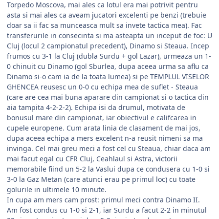
Torpedo Moscova, mai ales ca lotul era mai potrivit pentru
asta si mai ales ca aveam jucatori excelenti pe benzi (trebuie
doar sa ii fac sa munceasca mult sa invete tactica mea). Fac
transferurile in consecinta si ma asteapta un inceput de foc: U
Cluj (locul 2 campionatul precedent), Dinamo si Steaua. Incep
frumos cu 3-1 la Cluj (dubla Surdu + gol Lazar), urmeaza un 1-
0 chinuit cu Dinamo (gol Sburlea, dupa aceea urma sa aflu ca
Dinamo si-o cam ia de la toata lumea) si pe TEMPLUL VISELOR
GHENCEA reusesc un 0-0 cu echipa mea de suflet - Steaua
(care are cea mai buna aparare din campionat si o tactica din
aia tampita 4-2-2-2). Echipa isi da drumul, motivata de
bonusul mare din campionat, iar obiectivul e califcarea in
cupele europene. Cum arata linia de clasament de mai jos,
dupa aceea echipa a mers excelent n-a reusit nimeni sa ma
invinga. Cel mai greu meci a fost cel cu Steaua, chiar daca am
mai facut egal cu CFR Cluj, Ceahlaul si Astra, victorii
memorabile fiind un 5-2 la Vaslui dupa ce condusera cu 1-0 si
3-0 la Gaz Metan (care atunci erau pe primul loc) cu toate
golurile in ultimele 10 minute.
In cupa am mers cam prost: primul meci contra Dinamo II.
Am fost condus cu 1-0 si 2-1, iar Surdu a facut 2-2 in minutul