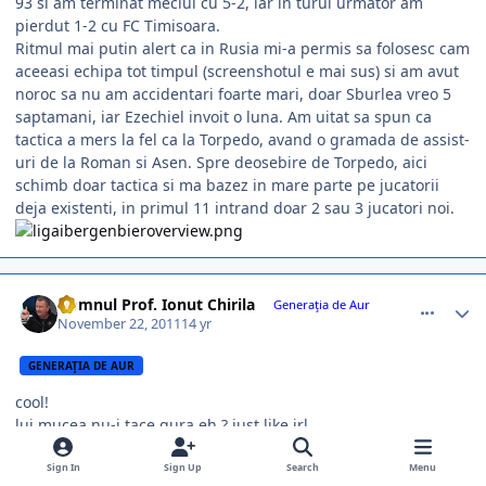
93 si am terminat meciul cu 5-2, iar in turul urmator am
pierdut 1-2 cu FC Timisoara.
Ritmul mai putin alert ca in Rusia mi-a permis sa folosesc cam
aceeasi echipa tot timpul (screenshotul e mai sus) si am avut
noroc sa nu am accidentari foarte mari, doar Sburlea vreo 5
saptamani, iar Ezechiel invoit o luna. Am uitat sa spun ca
tactica a mers la fel ca la Torpedo, avand o gramada de assist-
uri de la Roman si Asen. Spre deosebire de Torpedo, aici
schimb doar tactica si ma bazez in mare parte pe jucatorii
deja existenti, in primul 11 intrand doar 2 sau 3 jucatori noi.
comment_318719
Author stats
Domnul Prof. Ionut Chirila
Generaţia de Aur
November 22, 2011
14 yr
GENERAŢIA DE AUR
cool!
lui mucea nu-i tace gura eh ? just like irl
Sign In
Sign Up
Search
Menu
FIRST PAGE
L
PREV
PAGE 2 OF 16
NEXT