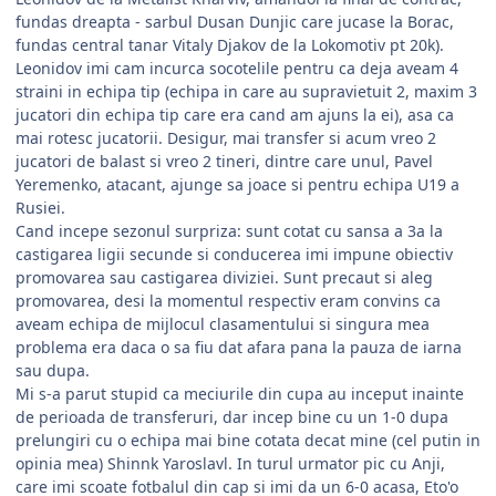
fundas dreapta - sarbul Dusan Dunjic care jucase la Borac,
fundas central tanar Vitaly Djakov de la Lokomotiv pt 20k).
Leonidov imi cam incurca socotelile pentru ca deja aveam 4
straini in echipa tip (echipa in care au supravietuit 2, maxim 3
jucatori din echipa tip care era cand am ajuns la ei), asa ca
mai rotesc jucatorii. Desigur, mai transfer si acum vreo 2
jucatori de balast si vreo 2 tineri, dintre care unul, Pavel
Yeremenko, atacant, ajunge sa joace si pentru echipa U19 a
Rusiei.
Cand incepe sezonul surpriza: sunt cotat cu sansa a 3a la
castigarea ligii secunde si conducerea imi impune obiectiv
promovarea sau castigarea diviziei. Sunt precaut si aleg
promovarea, desi la momentul respectiv eram convins ca
aveam echipa de mijlocul clasamentului si singura mea
problema era daca o sa fiu dat afara pana la pauza de iarna
sau dupa.
Mi s-a parut stupid ca meciurile din cupa au inceput inainte
de perioada de transferuri, dar incep bine cu un 1-0 dupa
prelungiri cu o echipa mai bine cotata decat mine (cel putin in
opinia mea) Shinnk Yaroslavl. In turul urmator pic cu Anji,
care imi scoate fotbalul din cap si imi da un 6-0 acasa, Eto'o