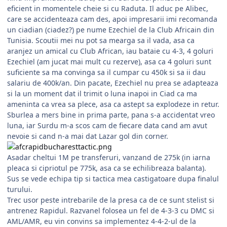
eficient in momentele cheie si cu Raduta. Il aduc pe Alibec,
care se accidenteaza cam des, apoi impresarii imi recomanda
un ciadian (ciadez?) pe nume Ezechiel de la Club Africain din
Tunisia. Scoutii mei nu pot sa mearga sa il vada, asa ca
aranjez un amical cu Club African, iau bataie cu 4-3, 4 goluri
Ezechiel (am jucat mai mult cu rezerve), asa ca 4 goluri sunt
suficiente sa ma convinga sa il cumpar cu 450k si sa ii dau
salariu de 400k/an. Din pacate, Ezechiel nu prea se adapteaza
si la un moment dat il trimit o luna inapoi in Ciad ca ma
ameninta ca vrea sa plece, asa ca astept sa explodeze in retur.
Sburlea a mers bine in prima parte, pana s-a accidentat vreo
luna, iar Surdu m-a scos cam de fiecare data cand am avut
nevoie si cand n-a mai dat Lazar gol din corner.
Asadar cheltui 1M pe transferuri, vanzand de 275k (in iarna
pleaca si cipriotul pe 775k, asa ca se echilibreaza balanta).
Sus se vede echipa tip si tactica mea castigatoare dupa finalul
turului.
Trec usor peste intrebarile de la presa ca de ce sunt stelist si
antrenez Rapidul. Razvanel folosea un fel de 4-3-3 cu DMC si
AML/AMR, eu vin convins sa implementez 4-4-2-ul de la