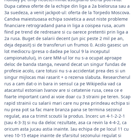
Dupa cateva oferte de la echipe din liga a 2a bielorusa sau a
3a suedeza, a venit jackpot-ul: oferta de la Torpedo Moscova.
Candva maiestuoasa echipa sovietica a avut niste probleme
financiare retrogradand pana in liga a coispea rusa, acum
fiind pe trend de redresare si cu oarece pretentii prin liga a
2a rusa. Buget de salarii decent (un pic peste 2 mil pe an,
deja depasit) si de transferuri un frumos 0. Acolo gasesc un
lot mediocru (presa o dadea pe locul 9 la inceputul
campionatului), in care MM-ul lor nu s-a ocupat aproape
deloc de banda stanga, nevand decat un singur fundas de
profesie acolo, care totusi nu s-a accidentat prea des si un
singur mijlocas mai rasarit + o rezerva slabuta. Researcherul
rus a cam dat-o in bara in sensul ca pe Wikipedia vad ca
atacantul estonian Ivanov are si cetatenie rusa, ceea ce e
foarte important cand ai voie doar cu 3 straini pe teren. Scap
rapid strainii cu salarii mari care nu prea prindeau echipa si
nu prea pot sa fac mare branza pana se termina sezonul
regulat, asa ca trimit scoutii la produs. Incerc un 4-1-2-2-1
(sau 4-3-3) si nu da deloc rezultate, asa ca revin la 4-4-2, ca
oricum asta jucau astia inainte. Iau echipa de pe locul 11 cu
vreo 10-15 etape inainte de sfarsitul sezonului regulat si