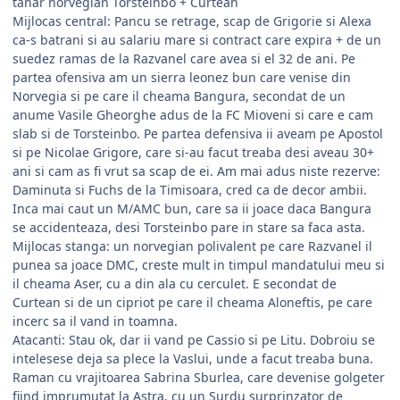
tanar norvegian Torsteinbo + Curtean
Mijlocas central: Pancu se retrage, scap de Grigorie si Alexa
ca-s batrani si au salariu mare si contract care expira + de un
suedez ramas de la Razvanel care avea si el 32 de ani. Pe
partea ofensiva am un sierra leonez bun care venise din
Norvegia si pe care il cheama Bangura, secondat de un
anume Vasile Gheorghe adus de la FC Mioveni si care e cam
slab si de Torsteinbo. Pe partea defensiva ii aveam pe Apostol
si pe Nicolae Grigore, care si-au facut treaba desi aveau 30+
ani si cam as fi vrut sa scap de ei. Am mai adus niste rezerve:
Daminuta si Fuchs de la Timisoara, cred ca de decor ambii.
Inca mai caut un M/AMC bun, care sa ii joace daca Bangura
se accidenteaza, desi Torsteinbo pare in stare sa faca asta.
Mijlocas stanga: un norvegian polivalent pe care Razvanel il
punea sa joace DMC, creste mult in timpul mandatului meu si
il cheama Aser, cu a din ala cu cerculet. E secondat de
Curtean si de un cipriot pe care il cheama Aloneftis, pe care
incerc sa il vand in toamna.
Atacanti: Stau ok, dar ii vand pe Cassio si pe Litu. Dobroiu se
intelesese deja sa plece la Vaslui, unde a facut treaba buna.
Raman cu vrajitoarea Sabrina Sburlea, care devenise golgeter
fiind imprumutat la Astra, cu un Surdu surprinzator de