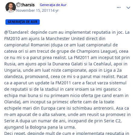
catharsis
Generaţia de Aur
November 15, 2011
14 yr
GENERAŢIA DE AUR
@Tzandarel: depinde cum au implementat reputatia in joc. La
FM2010 am ajuns la Manchester United direct din
campionatul Romaniei (dupa ce am luat campionatul de
cateva ori si am trecut de grupe de Champions League), ceea
ce nu mi s-a parut prea realist. La FM2011 am inceput tot prin
Rusia, am ajuns apoi la Dunarea Galati si la Ceahlaul, apoi in
Ungaria, unde am luat niste campionate, apoi in Liga a 2a
olandeza, promovand, ceea ce mi s-a parut mai realist. Pacat
ca a aparut un update la FM2011 care a facut varza sistemul
de reputatii si de la stadiul in care vroiam sa imi gasesc o
echipa mai buna si nu primeam nicio oferta (pe cand eram in
Olanda), am inceput sa primesc oferte cam de la toate
echipele mari din Europa care isi schimbau antrenorii. Asa ca
m-am apucat de o alta salvare, unde am reusit sa promovez in
Serie A dupa un numar de ani, incepand de prin Serie C2,
ajungand la Bologna pana la urma.
Deci repet, depinde mult de cum e implementata reputatia in