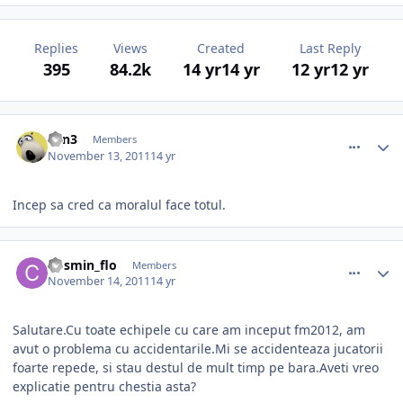
Replies
Views
Created
Last Reply
395
84.2k
14 yr
14 yr
12 yr
12 yr
comment_318220
Author stats
L0n3
Members
November 13, 2011
14 yr
Incep sa cred ca moralul face totul.
comment_318242
Author stats
Cosmin_flo
Members
November 14, 2011
14 yr
Salutare.Cu toate echipele cu care am inceput fm2012, am
avut o problema cu accidentarile.Mi se accidenteaza jucatorii
foarte repede, si stau destul de mult timp pe bara.Aveti vreo
explicatie pentru chestia asta?