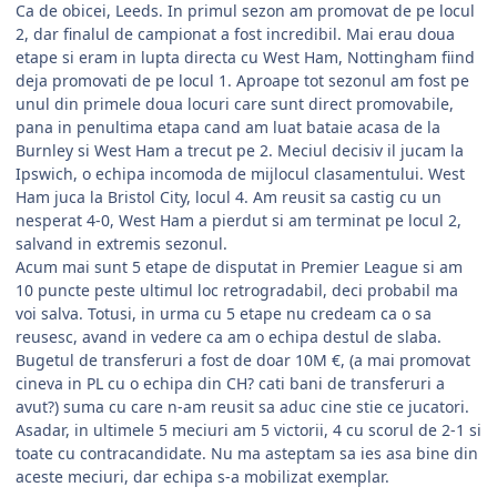
Ca de obicei, Leeds. In primul sezon am promovat de pe locul
2, dar finalul de campionat a fost incredibil. Mai erau doua
etape si eram in lupta directa cu West Ham, Nottingham fiind
deja promovati de pe locul 1. Aproape tot sezonul am fost pe
unul din primele doua locuri care sunt direct promovabile,
pana in penultima etapa cand am luat bataie acasa de la
Burnley si West Ham a trecut pe 2. Meciul decisiv il jucam la
Ipswich, o echipa incomoda de mijlocul clasamentului. West
Ham juca la Bristol City, locul 4. Am reusit sa castig cu un
nesperat 4-0, West Ham a pierdut si am terminat pe locul 2,
salvand in extremis sezonul.
Acum mai sunt 5 etape de disputat in Premier League si am
10 puncte peste ultimul loc retrogradabil, deci probabil ma
voi salva. Totusi, in urma cu 5 etape nu credeam ca o sa
reusesc, avand in vedere ca am o echipa destul de slaba.
Bugetul de transferuri a fost de doar 10M €, (a mai promovat
cineva in PL cu o echipa din CH? cati bani de transferuri a
avut?) suma cu care n-am reusit sa aduc cine stie ce jucatori.
Asadar, in ultimele 5 meciuri am 5 victorii, 4 cu scorul de 2-1 si
toate cu contracandidate. Nu ma asteptam sa ies asa bine din
aceste meciuri, dar echipa s-a mobilizat exemplar.