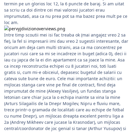
termin pe un glorios loc 12, la 6 puncte de baraj. Si am uitat
sa scriu ca doi dintre cei mai valorosi jucatori erau
imprumutati, asa ca nu prea pot sa ma bazez prea mult pe ce
loc am.
Intre timp scoutii mei isi fac treaba ok (mai angajez vreo 2 sa
fie), la fel si impresarii imi dau vreo 2 sugestii interesante, dar
oricum am deja cam multi straini, asa ca ma concentrez pe
jucatori rusi care sa mi se incadreze in buget (adica 0), deci ii
iau cu japca de la ei din apartament ca sa joace la mine. Asa
ca incep reconstructia echipei cu 8 jucatori noi, toti luati
gratis si, cum mi-e obiceiul, depasesc bugetul de salarii cu
cateva sute bune de euro. Cele mai importante achizitii: un
mijlocas stanga care vine pe final de contract, fiind deja
imprumutat de mine (Alexey Vasiljev), un fundas stanga
letonian care chiar juca la o echipa inainte sa vina la mine
(Arturs Silagailis de la Dnepr Mogilev, Nipru e fluviu mare,
trece printr-o gramada de localitati care au echipe de fotbal
cu nume Dnepr), un mijlocas dreapta excelent pentru liga a
2a (Andrey Mikheev care jucase la Krasnodar), un mijlocas
central/coordonator de joc genial si tanar (Arthur Yusupov) si