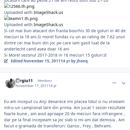
jucatorii care au peste 21 de ani restu sunt sub 21-20
Uploaded with
ImageShack.us
Uploaded with
ImageShack.us
Si cel mai bun atacant din franta bourhis 30 de goluri in 40 de
meciuri la 18 ani.Si morel fundas cu un av rating de 7.62 unul
dintre cei mai buni din joc pe care iam gasit luat de la
anderlecht cand avea doar 16 ani
Si Morel sezonul 2017-2018 in 16 meciuri 15 goluri:d
Edited
November 15, 2011
14 yr
by jhonq
comment_318390
Author stats
Sergiu11
Members
November 17, 2011
14 yr
Eu am inceput cu Anji deoarece imi placea lotul si nu vrooiam
intru-un campionat tare din prima. Am jucat 1 sezon rezultate
foarte bune , am avut aproape 20 de meciuri fara infrangere ,
dar pe la final incepeam sa joc slab si mi-am dat demisia . Am
facut o gramada de transferuri: Ganso , Frey , Behrami.