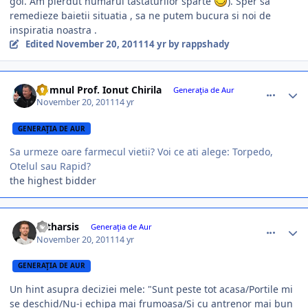
gol. Am pierdut numarul tastaturilor sparte
). Sper sa
remedieze baietii situatia , sa ne putem bucura si noi de
inspiratia noastra .
Edited
November 20, 2011
14 yr
by rappshady
comment_318551
Author stats
Domnul Prof. Ionut Chirila
Generaţia de Aur
November 20, 2011
14 yr
GENERAŢIA DE AUR
Sa urmeze oare farmecul vietii? Voi ce ati alege: Torpedo,
Otelul sau Rapid?
the highest bidder
comment_318562
Author stats
catharsis
Generaţia de Aur
November 20, 2011
14 yr
GENERAŢIA DE AUR
Un hint asupra deciziei mele: "Sunt peste tot acasa/Portile mi
se deschid/Nu-i echipa mai frumoasa/Si cu antrenor mai bun