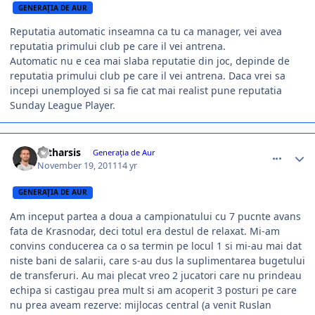
GENERAŢIA DE AUR
Reputatia automatic inseamna ca tu ca manager, vei avea
reputatia primului club pe care il vei antrena.
Automatic nu e cea mai slaba reputatie din joc, depinde de
reputatia primului club pe care il vei antrena. Daca vrei sa
incepi unemployed si sa fie cat mai realist pune reputatia
Sunday League Player.
comment_318535
Author stats
catharsis
Generaţia de Aur
November 19, 2011
14 yr
GENERAŢIA DE AUR
Am inceput partea a doua a campionatului cu 7 pucnte avans
fata de Krasnodar, deci totul era destul de relaxat. Mi-am
convins conducerea ca o sa termin pe locul 1 si mi-au mai dat
niste bani de salarii, care s-au dus la suplimentarea bugetului
de transferuri. Au mai plecat vreo 2 jucatori care nu prindeau
echipa si castigau prea mult si am acoperit 3 posturi pe care
nu prea aveam rezerve: mijlocas central (a venit Ruslan