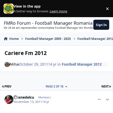
Skip to content
View in the app
×
Di
A better way to browse.
Learn more
.
FMRo Forum - Football Manager Romania
Sign In
De 24 de ani reprezentăm comunitatea Football Manager din România
Home
Football Manager 2005 - 2025
Football Manager 201
Cariere Fm 2012
Mihai
October 29, 2011
14 yr
in
Football Manager 2012
FIRST PAGE
L
PREV
PAGE 2 OF 16
NEXT
comment_318217
Author stats
alexnedelcu
Members
November 13, 2011
14 yr