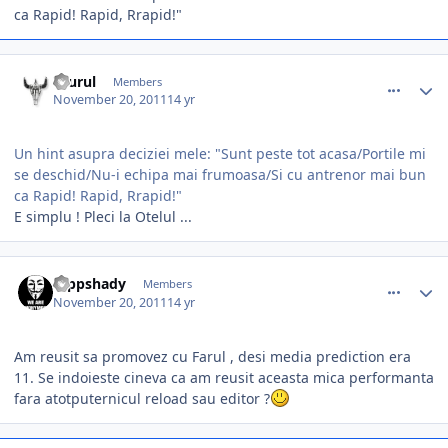
ca Rapid! Rapid, Rrapid!"
comment_318565
Author stats
Taurul
Members
November 20, 2011
14 yr
Un hint asupra deciziei mele: "Sunt peste tot acasa/Portile mi
se deschid/Nu-i echipa mai frumoasa/Si cu antrenor mai bun
ca Rapid! Rapid, Rrapid!"
E simplu ! Pleci la Otelul ...
comment_318567
Author stats
rappshady
Members
November 20, 2011
14 yr
Am reusit sa promovez cu Farul , desi media prediction era
11. Se indoieste cineva ca am reusit aceasta mica performanta
fara atotputernicul reload sau editor ?