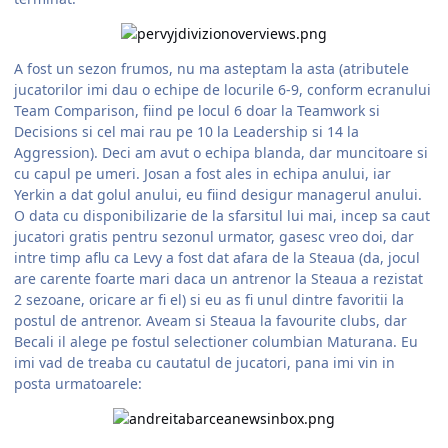
A fost un sezon frumos, nu ma asteptam la asta (atributele
jucatorilor imi dau o echipe de locurile 6-9, conform ecranului
Team Comparison, fiind pe locul 6 doar la Teamwork si
Decisions si cel mai rau pe 10 la Leadership si 14 la
Aggression). Deci am avut o echipa blanda, dar muncitoare si
cu capul pe umeri. Josan a fost ales in echipa anului, iar
Yerkin a dat golul anului, eu fiind desigur managerul anului.
O data cu disponibilizarie de la sfarsitul lui mai, incep sa caut
jucatori gratis pentru sezonul urmator, gasesc vreo doi, dar
intre timp aflu ca Levy a fost dat afara de la Steaua (da, jocul
are carente foarte mari daca un antrenor la Steaua a rezistat
2 sezoane, oricare ar fi el) si eu as fi unul dintre favoritii la
postul de antrenor. Aveam si Steaua la favourite clubs, dar
Becali il alege pe fostul selectioner columbian Maturana. Eu
imi vad de treaba cu cautatul de jucatori, pana imi vin in
posta urmatoarele: