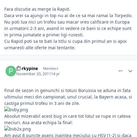
Fara discutie as merge la Rapid.
Daca vrei sa ajungi in top nu ai de ce sa mai ramai la Torpedo.
Nu poti lua nici un trofeu sau macar vreo calificare in Europa
in urmatorii 2-3 ani, avand in vedere ce bani si ce echipe sunt
in prima jumatate a primei ligi rusesti.
Cu Rapid poti sa te bati la titlu si cupa din primul an si apoi
urmaresti alte oferte mai tentante.
comment_318544
Author stats
porkypine
Members
November 20, 2011
14 yr
Final de sezon in genunchi si totusi Borussia se aduna in fata
ultimului meci din campionat, unul crucial, la Bayern acasa, si
castiga primul trofeu in 3 ani de zile.
Absolut mizerabil acest bug in care tot lotul se rupe in cateva
meciuri. Asa arata echipa la final:
Am avut 8 puncte avans inaintea meciului cu HSV (1-2) si daca