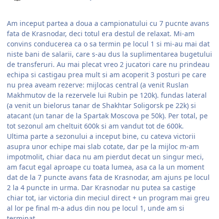
Am inceput partea a doua a campionatului cu 7 pucnte avans
fata de Krasnodar, deci totul era destul de relaxat. Mi-am
convins conducerea ca o sa termin pe locul 1 si mi-au mai dat
niste bani de salarii, care s-au dus la suplimentarea bugetului
de transferuri. Au mai plecat vreo 2 jucatori care nu prindeau
echipa si castigau prea mult si am acoperit 3 posturi pe care
nu prea aveam rezerve: mijlocas central (a venit Ruslan
Makhmutov de la rezervele lui Rubin pe 120k). fundas lateral
(a venit un bielorus tanar de Shakhtar Soligorsk pe 22k) si
atacant (un tanar de la Spartak Moscova pe 50k). Per total, pe
tot sezonul am cheltuit 600k si am vandut tot de 600k.
Ultima parte a sezonului a inceput bine, cu cateva victorii
asupra unor echipe mai slab cotate, dar pe la mijloc m-am
impotmolit, chiar daca nu am pierdut decat un singur meci,
am facut egal aproape cu toata lumea, asa ca la un moment
dat de la 7 puncte avans fata de Krasnodar, am ajuns pe locul
2 la 4 puncte in urma. Dar Krasnodar nu putea sa castige
chiar tot, iar victoria din meciul direct + un program mai greu
al lor pe final m-a adus din nou pe locul 1, unde am si
terminat.