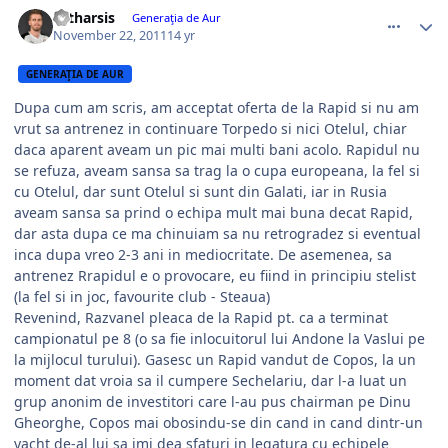
comment_318716
Author stats
catharsis
Generaţia de Aur
November 22, 2011
14 yr
GENERAŢIA DE AUR
Dupa cum am scris, am acceptat oferta de la Rapid si nu am
vrut sa antrenez in continuare Torpedo si nici Otelul, chiar
daca aparent aveam un pic mai multi bani acolo. Rapidul nu
se refuza, aveam sansa sa trag la o cupa europeana, la fel si
cu Otelul, dar sunt Otelul si sunt din Galati, iar in Rusia
aveam sansa sa prind o echipa mult mai buna decat Rapid,
dar asta dupa ce ma chinuiam sa nu retrogradez si eventual
inca dupa vreo 2-3 ani in mediocritate. De asemenea, sa
antrenez Rrapidul e o provocare, eu fiind in principiu stelist
(la fel si in joc, favourite club - Steaua)
Revenind, Razvanel pleaca de la Rapid pt. ca a terminat
campionatul pe 8 (o sa fie inlocuitorul lui Andone la Vaslui pe
la mijlocul turului). Gasesc un Rapid vandut de Copos, la un
moment dat vroia sa il cumpere Sechelariu, dar l-a luat un
grup anonim de investitori care l-au pus chairman pe Dinu
Gheorghe, Copos mai obosindu-se din cand in cand dintr-un
yacht de-al lui sa imi dea sfaturi in legatura cu echipele