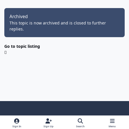
Archived
This topic is now archived and is closed to further
replies.
Go to topic listing
Light Mode
Dark Mode
System Preference
f
i
y
f
d
a
n
o
a
i
Sign In
Sign Up
Search
Menu