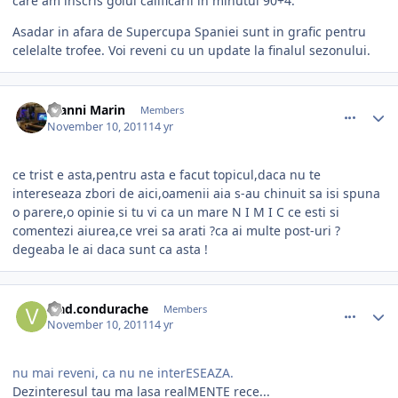
care am inscris golul calificarii in minutul 90+4.
Asadar in afara de Supercupa Spaniei sunt in grafic pentru
celelalte trofee. Voi reveni cu un update la finalul sezonului.
comment_318103
Author stats
Gianni Marin
Members
November 10, 2011
14 yr
ce trist e asta,pentru asta e facut topicul,daca nu te
intereseaza zbori de aici,oamenii aia s-au chinuit sa isi spuna
o parere,o opinie si tu vi ca un mare N I M I C ce esti si
comentezi aiurea,ce vrei sa arati ?ca ai multe post-uri ?
degeaba le ai daca sunt ca asta !
comment_318107
Author stats
vlad.condurache
Members
November 10, 2011
14 yr
nu mai reveni, ca nu ne interESEAZA.
Dezinteresul tau ma lasa realMENTE rece...