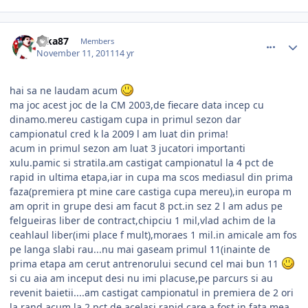
comment_318144
Author stats
ryka87
Members
November 11, 2011
14 yr
hai sa ne laudam acum
ma joc acest joc de la CM 2003,de fiecare data incep cu
dinamo.mereu castigam cupa in primul sezon dar
campionatul cred k la 2009 l am luat din prima!
acum in primul sezon am luat 3 jucatori importanti
xulu.pamic si stratila.am castigat campionatul la 4 pct de
rapid in ultima etapa,iar in cupa ma scos mediasul din prima
faza(premiera pt mine care castiga cupa mereu),in europa m
am oprit in grupe desi am facut 8 pct.in sez 2 l am adus pe
felgueiras liber de contract,chipciu 1 mil,vlad achim de la
ceahlaul liber(imi place f mult),moraes 1 mil.in amicale am fos
pe langa slabi rau...nu mai gaseam primul 11(inainte de
prima etapa am cerut antrenorului secund cel mai bun 11
si cu aia am inceput desi nu imi placuse,pe parcurs si au
revenit baietii....am castigat campionatul in premiera de 2 ori
la rand,acum la 2 pct de acelasi rapid care a fost in fata mea