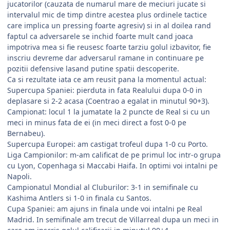
jucatorilor (cauzata de numarul mare de meciuri jucate si
intervalul mic de timp dintre acestea plus ordinele tactice
care implica un pressing foarte agresiv) si in al doilea rand
faptul ca adversarele se inchid foarte mult cand joaca
impotriva mea si fie reusesc foarte tarziu golul izbavitor, fie
inscriu devreme dar adversarul ramane in continuare pe
pozitii defensive lasand putine spatii descoperite.
Ca si rezultate iata ce am reusit pana la momentul actual:
Supercupa Spaniei: pierduta in fata Realului dupa 0-0 in
deplasare si 2-2 acasa (Coentrao a egalat in minutul 90+3).
Campionat: locul 1 la jumatate la 2 puncte de Real si cu un
meci in minus fata de ei (in meci direct a fost 0-0 pe
Bernabeu).
Supercupa Europei: am castigat trofeul dupa 1-0 cu Porto.
Liga Campionilor: m-am calificat de pe primul loc intr-o grupa
cu Lyon, Copenhaga si Maccabi Haifa. In optimi voi intalni pe
Napoli.
Campionatul Mondial al Cluburilor: 3-1 in semifinale cu
Kashima Antlers si 1-0 in finala cu Santos.
Cupa Spaniei: am ajuns in finala unde voi intalni pe Real
Madrid. In semifinale am trecut de Villarreal dupa un meci in