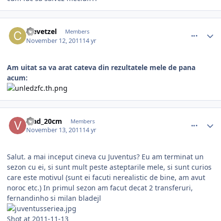
comment_318179
Author stats
crevetzel
Members
November 12, 2011
14 yr
Am uitat sa va arat cateva din rezultatele mele de pana
acum:
comment_318202
Author stats
Vlad_20cm
Members
November 13, 2011
14 yr
Salut. a mai inceput cineva cu Juventus? Eu am terminat un
sezon cu ei, si sunt mult peste asteptarile mele, si sunt curios
care este motivul (sunt ei facuti nerealistic de bine, am avut
noroc etc.) In primul sezon am facut decat 2 transferuri,
fernandinho si milan bladejl
Shot at 2011-11-13