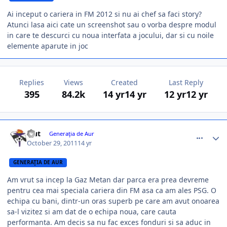
Ai inceput o cariera in FM 2012 si nu ai chef sa faci story?
Atunci lasa aici cate un screenshot sau o vorba despre modul
in care te descurci cu noua interfata a jocului, dar si cu noile
elemente aparute in joc
Replies
Views
Created
Last Reply
395
84.2k
14 yr
14 yr
12 yr
12 yr
comment_317311
Author stats
leut
Generaţia de Aur
October 29, 2011
14 yr
GENERAŢIA DE AUR
Am vrut sa incep la Gaz Metan dar parca era prea devreme
pentru cea mai speciala cariera din FM asa ca am ales PSG. O
echipa cu bani, dintr-un oras superb pe care am avut onoarea
sa-l vizitez si am dat de o echipa noua, care cauta
performanta. Am decis sa nu fac exces fonduri si sa aduc in