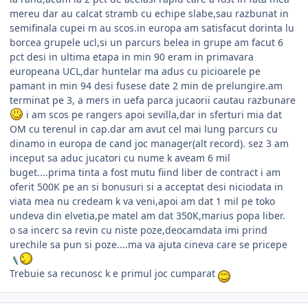
mereu dar au calcat stramb cu echipe slabe,sau razbunat in
semifinala cupei m au scos.in europa am satisfacut dorinta lu
borcea grupele ucl,si un parcurs belea in grupe am facut 6
pct desi in ultima etapa in min 90 eram in primavara
europeana UCL,dar huntelar ma adus cu picioarele pe
pamant in min 94 desi fusese date 2 min de prelungire.am
terminat pe 3, a mers in uefa parca jucaorii cautau razbunare
i am scos pe rangers apoi sevilla,dar in sferturi mia dat
OM cu terenul in cap.dar am avut cel mai lung parcurs cu
dinamo in europa de cand joc manager(alt record). sez 3 am
inceput sa aduc jucatori cu nume k aveam 6 mil
buget....prima tinta a fost mutu fiind liber de contract i am
oferit 500K pe an si bonusuri si a acceptat desi niciodata in
viata mea nu credeam k va veni,apoi am dat 1 mil pe toko
undeva din elvetia,pe matel am dat 350K,marius popa liber.
o sa incerc sa revin cu niste poze,deocamdata imi prind
urechile sa pun si poze....ma va ajuta cineva care se pricepe
Trebuie sa recunosc k e primul joc cumparat