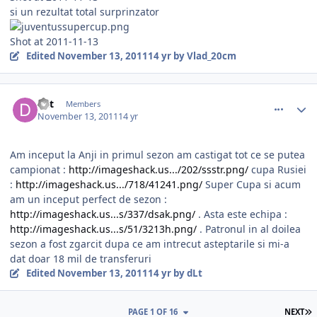
si un rezultat total surprinzator
Shot at 2011-11-13
Edited
November 13, 2011
14 yr
by Vlad_20cm
comment_318209
Author stats
dLt
Members
November 13, 2011
14 yr
Am inceput la Anji in primul sezon am castigat tot ce se putea
campionat :
http://imageshack.us.../202/ssstr.png/
cupa Rusiei
:
http://imageshack.us.../718/41241.png/
Super Cupa si acum
am un inceput perfect de sezon :
http://imageshack.us...s/337/dsak.png/
. Asta este echipa :
http://imageshack.us...s/51/3213h.png/
. Patronul in al doilea
sezon a fost zgarcit dupa ce am intrecut asteptarile si mi-a
dat doar 18 mil de transferuri
Edited
November 13, 2011
14 yr
by dLt
L
PAGE 1 OF 16
NEXT