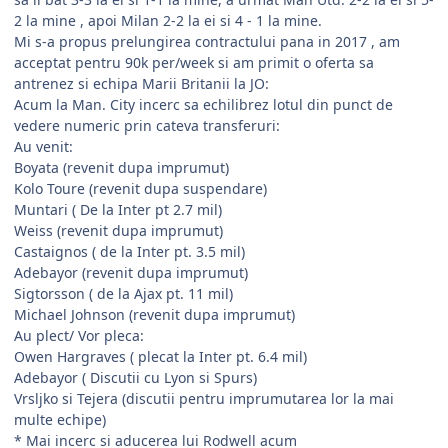
2 la mine , apoi Milan 2-2 la ei si 4 - 1 la mine.
Mi s-a propus prelungirea contractului pana in 2017 , am
acceptat pentru 90k per/week si am primit o oferta sa
antrenez si echipa Marii Britanii la JO:
Acum la Man. City incerc sa echilibrez lotul din punct de
vedere numeric prin cateva transferuri:
Au venit:
Boyata (revenit dupa imprumut)
Kolo Toure (revenit dupa suspendare)
Muntari ( De la Inter pt 2.7 mil)
Weiss (revenit dupa imprumut)
Castaignos ( de la Inter pt. 3.5 mil)
Adebayor (revenit dupa imprumut)
Sigtorsson ( de la Ajax pt. 11 mil)
Michael Johnson (revenit dupa imprumut)
Au plect/ Vor pleca:
Owen Hargraves ( plecat la Inter pt. 6.4 mil)
Adebayor ( Discutii cu Lyon si Spurs)
Vrsljko si Tejera (discutii pentru imprumutarea lor la mai
multe echipe)
* Mai incerc si aducerea lui Rodwell acum