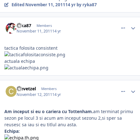
Edited
November 11, 2011
14 yr
by ryka87
comment_318150
Author stats
ryka87
Members
November 11, 2011
14 yr
tactica folosita consistent
actuala echipa
comment_318177
Author stats
crevetzel
Members
November 12, 2011
14 yr
Am inceput si eu o cariera cu Tottenham.
am terminat primu
sezon pe locul 3 si acum am inceput sezonu 2,si sper sa
reusesc sa iau si eu titlul anu asta.
Echipa: