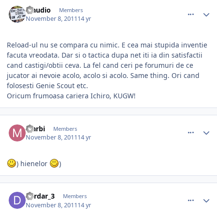
comment_317957
Author stats
Claudio
Members
November 8, 2011
14 yr
Reload-ul nu se compara cu nimic. E cea mai stupida inventie
facuta vreodata. Dar si o tactica dupa net iti ia din satisfactii
cand castigi/obtii ceva. La fel cand ceri pe forumuri de ce
jucator ai nevoie acolo, acolo si acolo. Same thing. Ori cand
folosesti Genie Scout etc.
Oricum frumoasa cariera Ichiro, KUGW!
comment_317963
Author stats
Marbi
Members
November 8, 2011
14 yr
) hienelor
)
comment_317969
Author stats
dardar_3
Members
November 8, 2011
14 yr