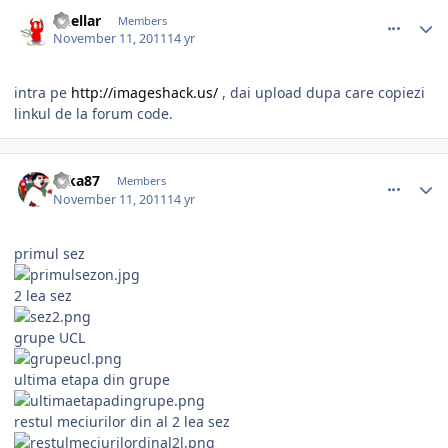
comment_318146
Author stats
Cuellar
Members
November 11, 2011
14 yr
intra pe
http://imageshack.us/
, dai upload dupa care copiezi
linkul de la forum code.
comment_318149
Author stats
ryka87
Members
November 11, 2011
14 yr
primul sez
2 lea sez
grupe UCL
ultima etapa din grupe
restul meciurilor din al 2 lea sez