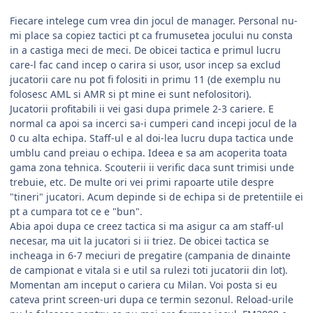
Fiecare intelege cum vrea din jocul de manager. Personal nu-
mi place sa copiez tactici pt ca frumusetea jocului nu consta
in a castiga meci de meci. De obicei tactica e primul lucru
care-l fac cand incep o carira si usor, usor incep sa exclud
jucatorii care nu pot fi folositi in primu 11 (de exemplu nu
folosesc AML si AMR si pt mine ei sunt nefolositori).
Jucatorii profitabili ii vei gasi dupa primele 2-3 cariere. E
normal ca apoi sa incerci sa-i cumperi cand incepi jocul de la
0 cu alta echipa. Staff-ul e al doi-lea lucru dupa tactica unde
umblu cand preiau o echipa. Ideea e sa am acoperita toata
gama zona tehnica. Scouterii ii verific daca sunt trimisi unde
trebuie, etc. De multe ori vei primi rapoarte utile despre
"tineri" jucatori. Acum depinde si de echipa si de pretentiile ei
pt a cumpara tot ce e "bun".
Abia apoi dupa ce creez tactica si ma asigur ca am staff-ul
necesar, ma uit la jucatori si ii triez. De obicei tactica se
incheaga in 6-7 meciuri de pregatire (campania de dinainte
de campionat e vitala si e util sa rulezi toti jucatorii din lot).
Momentan am inceput o cariera cu Milan. Voi posta si eu
cateva print screen-uri dupa ce termin sezonul. Reload-urile