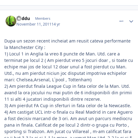
comment_318126
Author stats
Raddu
Members
November 11, 2011
14 yr
Dupa un sezon recent incheiat am reusit cateva performante
la Manchester City :
1) Locul 1 in Anglia la vreo 8 puncte de Man. Utd. care a
terminat pe locul 2 ( Am pierdut vreo 5 jocuri doar , si toate cu
echipe mai jos de locul 12 doar unul a fost pierdut cu Man.
Utd., nu am pierdut niciun joc disputat impotriva echipelor
mari: Chelsea,Arsenal, L`pool , Tottenham)
2) Am pierdut finala League Cup in fata celor de la Man. Utd.
avand la ora jocului nu mai putin de 6 indisponibili din primii
11 si alti 4 jucatori indisponibili dintre rezerve.
3) Am pierdut FA Cup in sferturi in fata celor de la Newcastle.
4) Am castigat UCL intr-o finala cu Real Madrid in care Aguero
a fost decisiv marcand de 3 ori. Am avut un parcurs mediocru
pana in finala. Calificat de pe locul 2 dintr-o grupa cu Porto ,
sporting si Trabzon. Am jucat cu Villareal , m-am calificat fara
sa ii bat 3-3 la ei si 1-1 la mine, a urmat Man Utd. 2-2 la ei si 5-