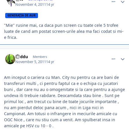
November 4, 2011
14 yr
GENERAŢIA DE AUR
"Mie" rusine mai, ca daca pun screen cu toate cele 5 trofee
luate de cand am postat screen-urile alea ma faci codat si mi-
e frica.
comment_317759
Author stats
Raddu
Members
November 5, 2011
14 yr
Am inceput o cariera cu Man. City nu pentru ca are bani de
transferuri multi , ci pentru faptul ca e o echipa cu jucatori
buni , dar care nu au o omogenitate si la care pentru a ajunge
undeva iti trebuie rabdare. Deocamdata stau bine . Sunt pe
primul loc , am trecut cu bine de toate jocurile importante ,
nu am pierdut deloc pana acum , nici in Liga nici in
Campionat. Am totusi o infrangere in meciurile amicale cu
OGC Nice , care nu stiu cum a venit. Am spulberat insa in
amicale pe HSV cu 10 - 0 .