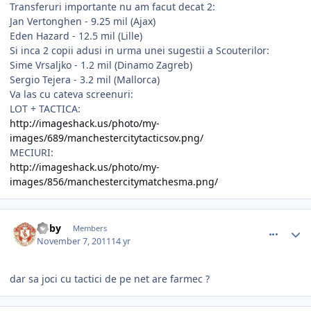
Transferuri importante nu am facut decat 2:
Jan Vertonghen - 9.25 mil (Ajax)
Eden Hazard - 12.5 mil (Lille)
Si inca 2 copii adusi in urma unei sugestii a Scouterilor:
Sime Vrsaljko - 1.2 mil (Dinamo Zagreb)
Sergio Tejera - 3.2 mil (Mallorca)
Va las cu cateva screenuri:
LOT + TACTICA:
http://imageshack.us/photo/my-
images/689/manchestercitytacticsov.png/
MECIURI:
http://imageshack.us/photo/my-
images/856/manchestercitymatchesma.png/
comment_317939
Author stats
Roby
Members
November 7, 2011
14 yr
dar sa joci cu tactici de pe net are farmec ?