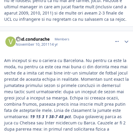
nu le folosesc pentru ca nu mai are farmec jocul. FM2008 e
ultimul manager in care am jucat foarte mult (inclusiv cand a
aparut 2009, 2010, 2011) si de multe ori aveam 2-3 finale de
UCL cu infrangere si nu regretam ca nu salvasem ca sa rejoc.
comment_318094
Author stats
vlad.condurache
Members
November 10, 2011
14 yr
Am inceput si eu o cariera cu Barcelona. Nu pentru ca este la
moda, nu pentru ca este cea mai buna ci din dorinta mea mai
veche de a imita cat mai bine intr-un simulator de fotbal jocul
prestat de aceasta echipa in realitate. Momentan sunt exact la
jumatatea primului sezon si primele concluzii in demersul
meu tactic sunt urmatoarele: dupa un inceput de sezon mai
greoi jocul a inceput sa mearga. Echipa isi creeaza ocazii,
combina frumos, paseaza precis insa inscrie mult prea putin
fata de asteptarile mele. Linia de clasament la jumate este
urmatoarea:
19 15 3 1 38-7 48 pct
. Dupa golaveraj parca as
juca cu Chelsea sau Inter nicidecum cu Barca. Cauzele ar fi 2
dupa parerea mea: in primul rand solicitarea fizica a