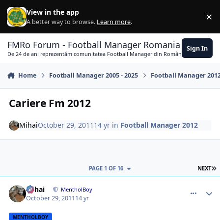
Skip to content
View in the app
×
Di
A better way to browse.
Learn more
.
FMRo Forum - Football Manager Romania
Sign In
De 24 de ani reprezentăm comunitatea Football Manager din România
Home
Football Manager 2005 - 2025
Football Manager 201
Cariere Fm 2012
Mihai
October 29, 2011
14 yr
in
Football Manager 2012
L
PAGE 1 OF 16
NEXT
comment_317269
Author stats
Mihai
MentholBoy
October 29, 2011
14 yr
MENTHOLBOY