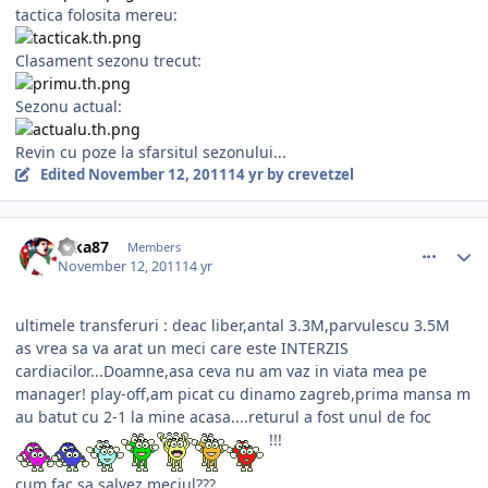
tactica folosita mereu:
Clasament sezonu trecut:
Sezonu actual:
Revin cu poze la sfarsitul sezonului...
Edited
November 12, 2011
14 yr
by crevetzel
comment_318178
Author stats
ryka87
Members
November 12, 2011
14 yr
ultimele transferuri : deac liber,antal 3.3M,parvulescu 3.5M
as vrea sa va arat un meci care este INTERZIS
cardiacilor...Doamne,asa ceva nu am vaz in viata mea pe
manager! play-off,am picat cu dinamo zagreb,prima mansa m
au batut cu 2-1 la mine acasa....returul a fost unul de foc
!!!
cum fac sa salvez meciul???