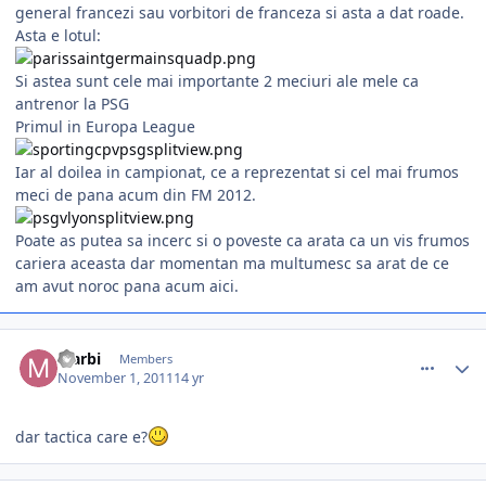
general francezi sau vorbitori de franceza si asta a dat roade.
Asta e lotul:
Si astea sunt cele mai importante 2 meciuri ale mele ca
antrenor la PSG
Primul in Europa League
Iar al doilea in campionat, ce a reprezentat si cel mai frumos
meci de pana acum din FM 2012.
Poate as putea sa incerc si o poveste ca arata ca un vis frumos
cariera aceasta dar momentan ma multumesc sa arat de ce
am avut noroc pana acum aici.
comment_317510
Author stats
Marbi
Members
November 1, 2011
14 yr
dar tactica care e?