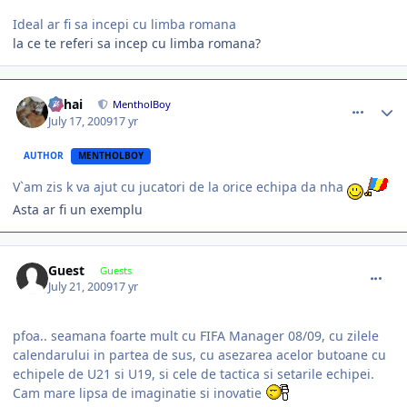
Ideal ar fi sa incepi cu limba romana
la ce te referi sa incep cu limba romana?
comment_271696
Author stats
Mihai
MentholBoy
July 17, 2009
17 yr
AUTHOR
MENTHOLBOY
V`am zis k va ajut cu jucatori de la orice echipa da nha
Asta ar fi un exemplu
comment_271800
Guest
Guests
July 21, 2009
17 yr
pfoa.. seamana foarte mult cu FIFA Manager 08/09, cu zilele
calendarului in partea de sus, cu asezarea acelor butoane cu
echipele de U21 si U19, si cele de tactica si setarile echipei.
Cam mare lipsa de imaginatie si inovatie