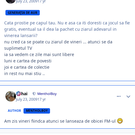
July 23, 2009
17 yr
GENERAŢIA DE AUR
Cata prostie pe capul tau. Nu e asa ca iti doresti ca jocul sa fie
gratis, eventual sa il dea la pachet cu ziarul adevarul in
vinerea lansarii?
nu cred ca se poate cu ziarul de vineri ... atunci se da
suplimetul TV
ia sa vedem ce zile mai sunt libere
luni e cartea de povesti
joi e cartea de colectie
in rest nu mai stiu ..
comment_271882
Author stats
Mihai
MentholBoy
July 23, 2009
17 yr
AUTHOR
MENTHOLBOY
Am zis vineri fiindca atunci se lanseaza de obicei FM-ul