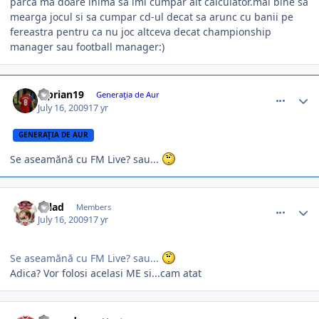
parca ma doare inima sa imi cumpar alt calculator.mai bine sa
mearga jocul si sa cumpar cd-ul decat sa arunc cu banii pe
fereastra pentru ca nu joc altceva decat championship
manager sau football manager:)
comment_271605
Author stats
Ciprian19
Generaţia de Aur
July 16, 2009
17 yr
GENERAŢIA DE AUR
Se aseamănă cu FM Live? sau...
comment_271606
Author stats
avlad
Members
July 16, 2009
17 yr
Se aseamănă cu FM Live? sau...
Adica? Vor folosi acelasi ME si...cam atat
comment_271610
Author stats