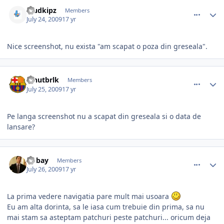
comment_271943
Author stats
Mudkipz
Members
July 24, 2009
17 yr
Nice screenshot, nu exista "am scapat o poza din greseala".
comment_271968
Author stats
ionutbrlk
Members
July 25, 2009
17 yr
Pe langa screenshot nu a scapat din greseala si o data de
lansare?
comment_271975
Author stats
Dobay
Members
July 26, 2009
17 yr
La prima vedere navigatia pare mult mai usoara
Eu am alta dorinta, sa le iasa cum trebuie din prima, sa nu
mai stam sa asteptam patchuri peste patchuri... oricum deja