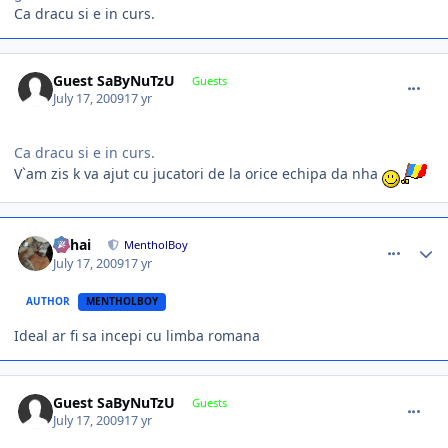
Ca dracu si e in curs.
comment_271669
Guest SaByNuTzU
Guests
July 17, 2009
17 yr
Ca dracu si e in curs.
V`am zis k va ajut cu jucatori de la orice echipa da nha
comment_271681
Author stats
Mihai
MentholBoy
July 17, 2009
17 yr
AUTHOR
MENTHOLBOY
Ideal ar fi sa incepi cu limba romana
comment_271688
Guest SaByNuTzU
Guests
July 17, 2009
17 yr