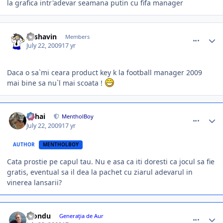
la grafica intr'adevar seamana putin cu fifa manager
comment_271859
Author stats
Arshavin
Members
July 22, 2009
17 yr
Daca o sa`mi ceara product key k la football manager 2009
mai bine sa nu`l mai scoata !
comment_271873
Author stats
Mihai
MentholBoy
July 22, 2009
17 yr
AUTHOR
MENTHOLBOY
Cata prostie pe capul tau. Nu e asa ca iti doresti ca jocul sa fie
gratis, eventual sa il dea la pachet cu ziarul adevarul in
vinerea lansarii?
comment_271878
Author stats
blondu
Generaţia de Aur