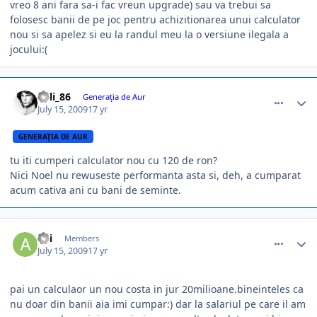
vreo 8 ani fara sa-i fac vreun upgrade) sau va trebui sa
folosesc banii de pe joc pentru achizitionarea unui calculator
nou si sa apelez si eu la randul meu la o versiune ilegala a
jocului:(
comment_271596
Author stats
iulli_86
Generaţia de Aur
July 15, 2009
17 yr
GENERAŢIA DE AUR
tu iti cumperi calculator nou cu 120 de ron?
Nici Noel nu rewuseste performanta asta si, deh, a cumparat
acum cativa ani cu bani de seminte.
comment_271599
Author stats
adi
Members
July 15, 2009
17 yr
pai un calculaor un nou costa in jur 20milioane.bineinteles ca
nu doar din banii aia imi cumpar:) dar la salariul pe care il am