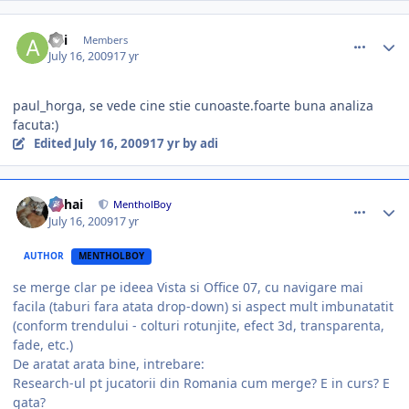
comment_271620
Author stats
adi
Members
July 16, 2009
17 yr
paul_horga, se vede cine stie cunoaste.foarte buna analiza
facuta:)
Edited
July 16, 2009
17 yr
by adi
comment_271621
Author stats
Mihai
MentholBoy
July 16, 2009
17 yr
AUTHOR
MENTHOLBOY
se merge clar pe ideea Vista si Office 07, cu navigare mai
facila (taburi fara atata drop-down) si aspect mult imbunatatit
(conform trendului - colturi rotunjite, efect 3d, transparenta,
fade, etc.)
De aratat arata bine, intrebare:
Research-ul pt jucatorii din Romania cum merge? E in curs? E
gata?