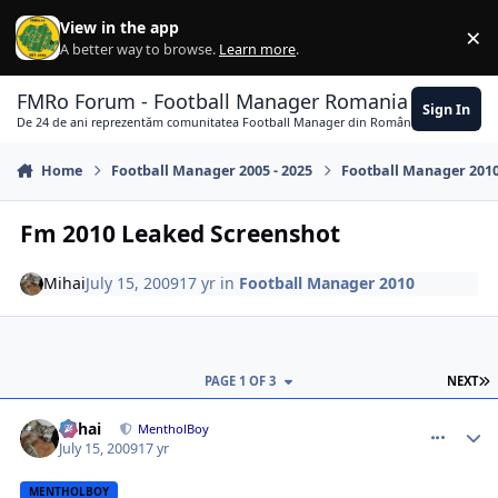
Skip to content
View in the app
×
Di
A better way to browse.
Learn more
.
FMRo Forum - Football Manager Romania
Sign In
De 24 de ani reprezentăm comunitatea Football Manager din România
Home
Football Manager 2005 - 2025
Football Manager 201
Fm 2010 Leaked Screenshot
Mihai
July 15, 2009
17 yr
in
Football Manager 2010
L
PAGE 1 OF 3
NEXT
comment_271580
Author stats
Mihai
MentholBoy
July 15, 2009
17 yr
MENTHOLBOY