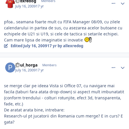
allexredog
Members
July 16, 2009
17 yr
pfoa.. seamana foarte mult cu FIFA Manager 08/09, cu zilele
calendarului in partea de sus, cu asezarea acelor butoane cu
echipele de U21 si U19, si cele de tactica si setarile echipei.
Cam mare lipsa de imaginatie si inovatie
Edited
July 16, 2009
17 yr
by allexredog
comment_271613
Author stats
paul_horga
Members
July 16, 2009
17 yr
se merge clar pe ideea Vista si Office 07, cu navigare mai
facila (taburi fara atata drop-down) si aspect mult imbunatatit
(conform trendului - colturi rotunjite, efect 3d, transparenta,
fade, etc.)
De aratat arata bine, intrebare:
Research-ul pt jucatorii din Romania cum merge? E in curs? E
gata?