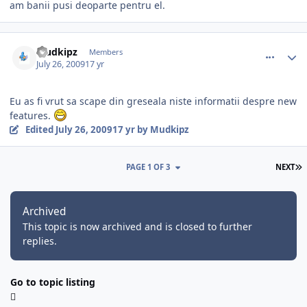
am banii pusi deoparte pentru el.
comment_271989
Author stats
Mudkipz
Members
July 26, 2009
17 yr
Eu as fi vrut sa scape din greseala niste informatii despre new
features.
Edited
July 26, 2009
17 yr
by Mudkipz
L
PAGE 1 OF 3
NEXT
Archived
This topic is now archived and is closed to further
replies.
Go to topic listing