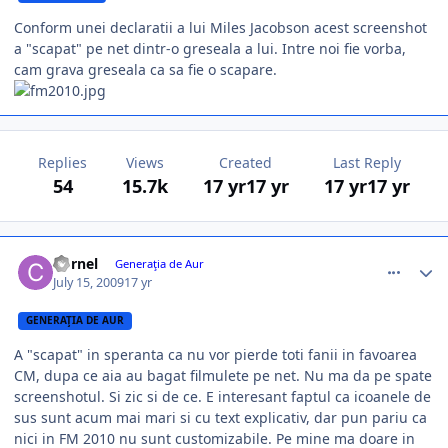
Conform unei declaratii a lui Miles Jacobson acest screenshot
a "scapat" pe net dintr-o greseala a lui. Intre noi fie vorba,
cam grava greseala ca sa fie o scapare.
Replies
Views
Created
Last Reply
54
15.7k
17 yr
17 yr
17 yr
17 yr
comment_271584
Author stats
Cornel
Generaţia de Aur
July 15, 2009
17 yr
GENERAŢIA DE AUR
A "scapat" in speranta ca nu vor pierde toti fanii in favoarea
CM, dupa ce aia au bagat filmulete pe net. Nu ma da pe spate
screenshotul. Si zic si de ce. E interesant faptul ca icoanele de
sus sunt acum mai mari si cu text explicativ, dar pun pariu ca
nici in FM 2010 nu sunt customizabile. Pe mine ma doare in