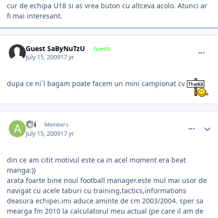
cur de echipa U18 si as vrea buton cu altceva acolo. Atunci ar
fi mai interesant.
comment_271589
Guest SaByNuTzU
Guests
July 15, 2009
17 yr
dupa ce ni`l bagam poate facem un mini campionat cv
comment_271595
Author stats
adi
Members
July 15, 2009
17 yr
din ce am citit motivul este ca in acel moment era beat
manga:))
arata foarte bine noul football manager.este mul mai usor de
navigat cu acele taburi cu training,tactics,informations
deasura echipei.imi aduce aminte de cm 2003/2004. sper sa
mearga fm 2010 la calculatorul meu actual (pe care il am de