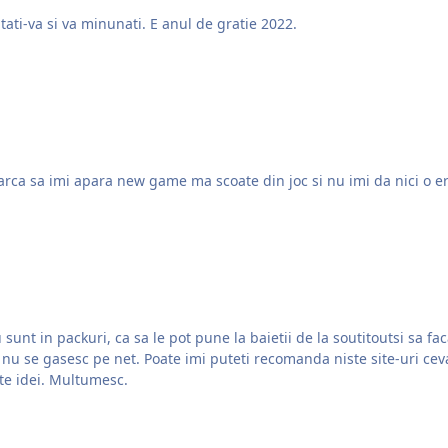
tati-va si va minunati. E anul de gratie 2022.
arca sa imi apara new game ma scoate din joc si nu imi da nici o er
 packuri, ca sa le pot pune la baietii de la soutitoutsi sa faca logouri pentr
nesti, ca alea straine sunt cam varza, cand e vorba
ste idei. Multumesc.