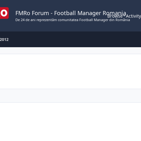
FMRo Forum - Football Manager Romania
Browse
Activit
De 24 de ani reprezentăm comunitatea Football Manager din România
 2012