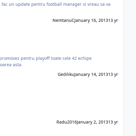
NemtanuC
January 16, 2013
13 yr
roarea asta.
Gediliku
January 14, 2013
13 yr
Radu2016
January 2, 2013
13 yr