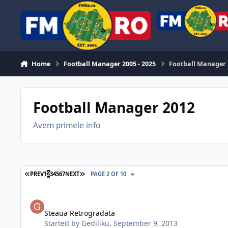
Skip to content
Home
Football Manager 2005 - 2025
Football Manager
Football Manager 2012
Avem primele info
FIRST PAGE
LAST PAGE
PREV
1
2
3
4
5
6
7
NEXT
PAGE 2 OF 10
Steaua Retrogradata
Steaua Retrogradata
Started by
Gediliku
,
September 9, 2013