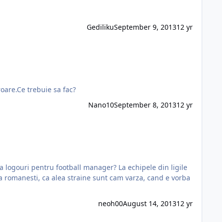
Gediliku
September 9, 2013
12 yr
oare.Ce trebuie sa fac?
Nano10
September 8, 2013
12 yr
u football manager? La echipele din ligile
neoh00
August 14, 2013
12 yr