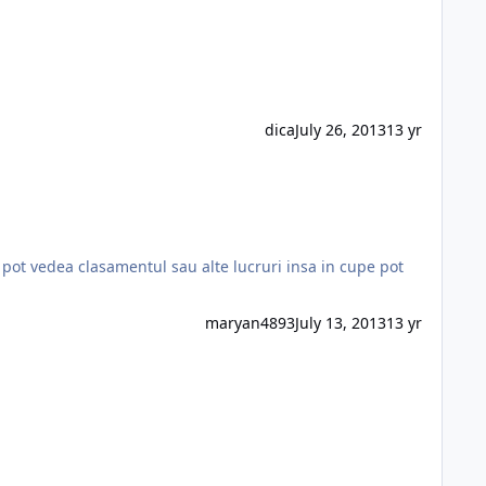
dica
July 26, 2013
13 yr
 pot vedea clasamentul sau alte lucruri insa in cupe pot
maryan4893
July 13, 2013
13 yr