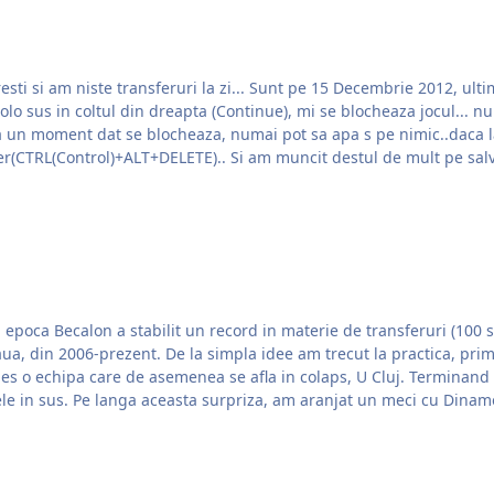
 Decembrie 2012, ultimul meci in Europa League(cu PSG)... Dau sa
s in coltul din dreapta (Continue), mi se blocheaza jocul... nu imi arata nici o
i la un moment dat se blocheaza, numai pot sa apa s pe nimic..daca la
ul.. si pot sa ies din joc doar cu Windows Task Manager(CTRL(Control)+ALT+DELETE).. Si am 
n epoca Becalon a stabilit un record in materie de transferuri (100 s
teaua, din 2006-prezent. De la simpla idee am trecut la practica, pri
afla in colaps, U Cluj. Terminand "transferurile de marca", am intrat in joc am vrut sa vad
tele in sus. Pe langa aceasta surpriza, am aranjat un meci cu Dinam