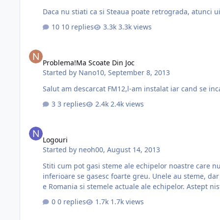
Daca nu stiati ca si Steaua poate retrograda, atunci ui
10 replies
3.3k views
Problema!Ma Scoate Din Joc
Problema!Ma Scoate Din Joc
Started by
Nano10
,
September 8, 2013
Salut am descarcat FM12,l-am instalat iar cand se inc
3 replies
2.4k views
Logouri
Logouri
Started by
neoh00
,
August 14, 2013
Stiti cum pot gasi steme ale echipelor noastre care nu sunt in
inferioare se gasesc foarte greu. Unele au steme, dar nu se gasesc pe net. Poate imi puteti recomanda niste site-uri ceva roma
e Romania si stemele actuale ale echipelor. Astept ni
0 replies
1.7k views