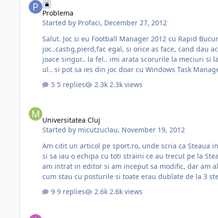
Problema
Started by
Profaci
,
December 27, 2012
Salut. Joc si eu Football Manager 2012 cu Rapid Bucuresti si am niste transferuri la zi... Sunt pe 15
joc..castig,pierd,fac egal, si orice as face, cand dau acolo su
joace singur.. la fel.. imi arata scorurile la meciuri s
5 replies
2.3k views
Universitatea Cluj
Universitatea Cluj
Started by
micutzuclau
,
November 19, 2012
Am citit un articol pe sport.ro, unde scria ca Steaua i
si sa iau o echipa cu toti straini ce au trecut pe la S
am intrat in editor si am inceput sa modific, dar am ales o echipa care de asemenea se 
cum stau cu posturile si toate erau dublate de la 3 s
9 replies
2.6k views
Crash Dumps