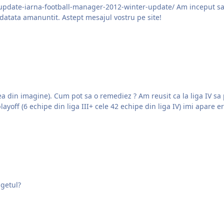
-winter-update/ Am inceput sa fac un update pentru football manager si vreau sa va
pdatata amanuntit. Astept mesajul vostru pe site!
 Am reusit ca la liga IV sa promovez pentru playoff toate cele 42 echipe
ayoff (6 echipe din liga III+ cele 42 echipe din liga IV) imi apare e
ugetul?