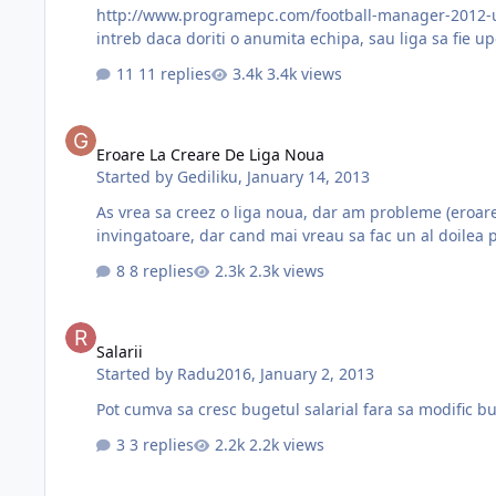
http://www.programepc.com/football-manager-2012-update-iarna-football-manager-2012
intreb daca doriti o anumita echipa, sau liga sa fie u
11 replies
3.4k views
Eroare La Creare De Liga Noua
Eroare La Creare De Liga Noua
Started by
Gediliku
,
January 14, 2013
As vrea sa creez o liga noua, dar am probleme (eroarea din imagine). Cum pot sa o remediez ?
invingatoare, dar cand mai vreau sa fac un al doilea pl
8 replies
2.3k views
Salarii
Salarii
Started by
Radu2016
,
January 2, 2013
Pot cumva sa cresc bugetul salarial fara sa modific b
3 replies
2.2k views
Problema