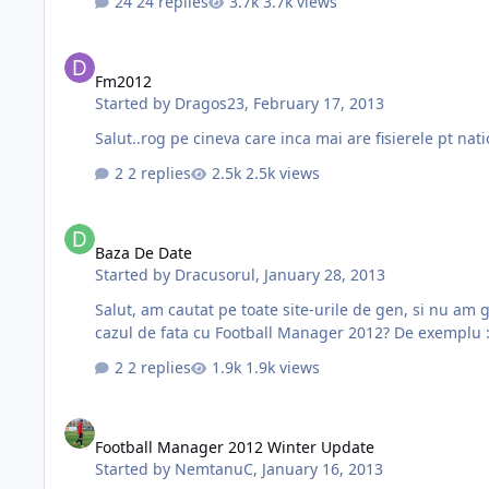
24 replies
3.7k views
Fm2012
Fm2012
Started by
Dragos23
,
February 17, 2013
2 replies
2.5k views
Baza De Date
Baza De Date
Started by
Dracusorul
,
January 28, 2013
Salut, am cautat pe toate site-urile de gen, si nu am
cazul de fata cu F
2 replies
1.9k views
Football Manager 2012 Winter Update
Football Manager 2012 Winter Update
Started by
NemtanuC
,
January 16, 2013