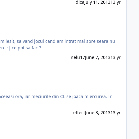
dica
July 11, 2013
13 yr
imi mai mergeau kits-urile si logo-urile:|...practic e ca la inceput cand instalezi jocul, parca nu mai recunoaste acele fisiere :| ce pot sa fac ?
nelu17
June 7, 2013
13 yr
aceeasi ora, iar meciurile din CL se joaca miercurea. In
effect
June 3, 2013
13 yr