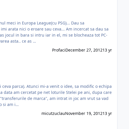
 eroare sau ceva... Am incercat sa dau sa
s jocul in bara si intru iar in el, mi se blocheaza tot PC-
muncit destul de mult pe salvarea asta.. ce as …
Profaci
December 27, 2012
13 yr
i ceva parca). Atunci mi-a venit o idee, sa modific o echipa
ma data am cercetat pe net loturile Stelei pe ani, dupa care
o si am i…
micutzuclau
November 19, 2012
13 yr