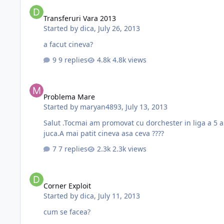
Transferuri Vara 2013
Transferuri Vara 2013
Started by
dica
,
July 26, 2013
a facut cineva?
9 replies
4.8k views
Problema Mare
Problema Mare
Started by
maryan4893
,
July 13, 2013
Salut .Tocmai am promovat cu dorchester in liga a 5 a
juca.A mai patit cineva asa ceva ????
7 replies
2.3k views
Corner Exploit
Corner Exploit
Started by
dica
,
July 11, 2013
cum se facea?