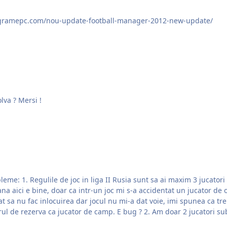
programepc.com/nou-update-football-manager-2012-new-update/
lva ? Mersi !
or sub 21 de ani din
Pana aici e bine, doar ca intr-un joc mi s-a accidentat un jucator de
cat sa nu fac inlocuirea dar jocul nu mi-a dat voie, imi spunea ca t
jocul. Nu am avut altceva de facut decat sa bag portarul de rezerva ca jucator de camp. E bug ? 2. Am