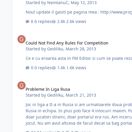
Started by
NemtanuC
,
May 12, 2013
Noul update il gasiti pe pagina mea : http://www.
6 replies
2.6k views
Could Not Find Any Rules For Competition
Could Not Find Any Rules For Competition
Started by
Gediliku
,
March 28, 2013
Ce e cu eroarea asta in FM Editor si cum se poate rezo
0 replies
1.6k views
Probleme In Liga Rusa
Probleme In Liga Rusa
Started by
Gediliku
,
March 21, 2013
Joc in liga a II-a in Rusia si am urmatoarele doua probleme: 1. Regulile de joc in liga II Rusia sunt sa ai maxim 3 jucatori straini in primul 11 + minim 1 jucat
Rusia in echipa. In plus poti face 4 inlocuiri maxim. 
doar jucatori straini, doar portarul era rus. Am incer