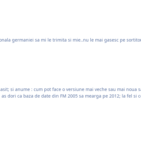
Salut..rog pe cineva care inca mai are fisierele pt nationala germaniei sa mi le trimita si mie..nu
 gasit; si anume : cum pot face o versiune mai veche sau mai noua 
ootball Manager 2012? De exemplu : as dori ca baza de date din FM 2005 sa mearga pe 2012; la fe