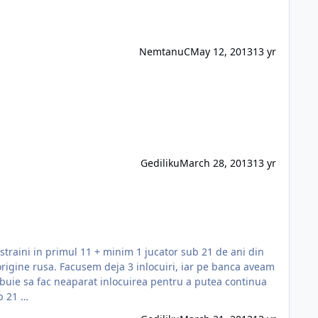
NemtanuC
May 12, 2013
13 yr
Gediliku
March 28, 2013
13 yr
 origine rusa. Facusem deja 3 inlocuiri, iar pe banca aveam
rebuie sa fac neaparat inlocuirea pentru a putea continua
 doar 2 jucatori sub 21 …