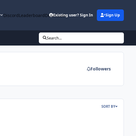
y
Discord
Leaderboard
Downloads
Existing user? Sign In
Sign Up
Search...
Followers
SORT BY