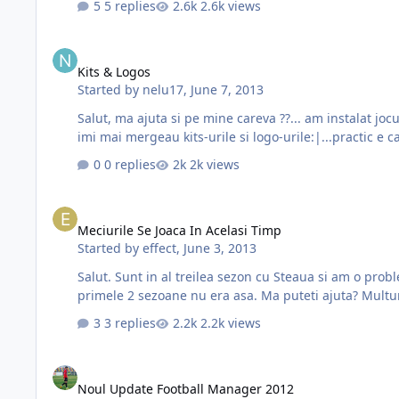
5 replies
2.6k views
Kits & Logos
Kits & Logos
Started by
nelu17
,
June 7, 2013
Salut, ma ajuta si pe mine careva ??... am instalat jocul, mi-ai bagat kits,logos, a fost totul ok am jucat cat am jucat apoi am iesit, salvand jocul cand am intrat mai spre seara nu
0 replies
2k views
Meciurile Se Joaca In Acelasi Timp
Meciurile Se Joaca In Acelasi Timp
Started by
effect
,
June 3, 2013
Salut. Sunt in al treilea sezon cu Steaua si am o prob
primele 2 sezoane nu era asa. 
3 replies
2.2k views
Noul Update Football Manager 2012
Noul Update Football Manager 2012