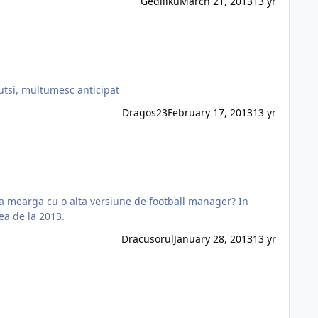
Gediliku
March 21, 2013
13 yr
 le mai gasesc pe sortitoutsi, multumesc anticipat
Dragos23
February 17, 2013
13 yr
sa mearga cu o alta versiune de football manager? In
l si cea de la 2013.
Dracusorul
January 28, 2013
13 yr